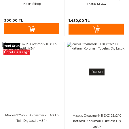
Kalın Sibop
Lastik M344
300,00 TL
1.450,00 TL
Yeni Ürün
Ücretsiz Kargo
TÜKENDİ
Maxxis 27.5x2.25 Crossmark II 60 Tpi
Maxxis Crossmark II EXO 29x2.10
Telli Dış Lastik M344
Katlanır Korumalı Tubeless Dış
Lastik