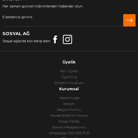
Her zaman güncel indirimlerden haberdar olun
SOSYAL AĞ
Sosyal ağlarda bizi takip edin
Üyelik
Yeni Üyelik
Üye Girişi
Şifremi Unuttum
Kurumsal
Hakkımızda
İletişim
İletişim Formu
Havale Bildirim Formu
Kargo Takibi
Banka Hesaplarımız
WhatsApp: 0551 093 19 31