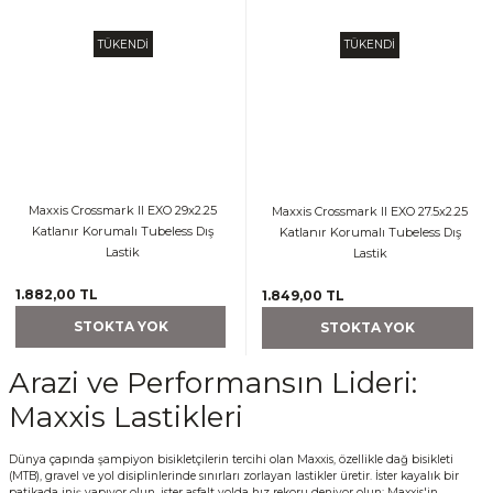
TÜKENDİ
TÜKENDİ
Maxxis Crossmark II EXO 29x2.25
Maxxis Crossmark II EXO 27.5x2.25
Katlanır Korumalı Tubeless Dış
Katlanır Korumalı Tubeless Dış
Lastik
Lastik
1.882,00 TL
1.849,00 TL
STOKTA YOK
STOKTA YOK
Arazi ve Performansın Lideri:
Maxxis Lastikleri
Dünya çapında şampiyon bisikletçilerin tercihi olan Maxxis, özellikle dağ bisikleti
(MTB), gravel ve yol disiplinlerinde sınırları zorlayan lastikler üretir. İster kayalık bir
patikada iniş yapıyor olun, ister asfalt yolda hız rekoru deniyor olun; Maxxis'in