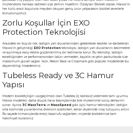
mühendislik harikası lastikleri size zemini hissettirir. Özceylan Bisiklet olarak, Maxxis'in
her türlü arazi koşuluna meydan okuyan geniş ürün yelpazesini bisiklet severlerle
buluşturuyoruz.
Zorlu Koşullar İçin EXO
Protection Teknolojisi
Arazideki en büyük risk, lastiğin yan duvarlarından gelebilecek kesikler ve darbelerdir.
Maxxis'in geliştirdiği
EXO Protection
teknolojisi, lastiğin yan duvarlarını kesilmelere
ve aşınmaya karşı ekstra güçlendirilmiş bir katmanla korur. Bu teknoloji, lastiğin
esnekliğinden ve performansından ödün vermeden, kayalık ve çetin parkurlarda size
maksimum güven sağlar. Ikon, Rekon Race ve Crossmark gibi popüler modellerde bu
dayanıklılığı hissedersiniz.
Tubeless Ready ve 3C Hamur
Yapısı
Modern bisikletçiliğin vazgeçilmezi olan Tubeless (İç lastiksiz) sistemlere tam uyumlu
Maxxis modelleri, daha düşük hava basınçlarında bile mükemmel sürüş deneyimi
sunar. Ayrıca
3C MaxxTerra
ve
MaxxSpeed
gibi üçlü hamur teknolojileri; lastiğin
orta kısmında yuvarlanma direncini azaltırken, kenar dişlerinde viraj tutuşunu artırır.
Bu sayede tırmanışlarda enerji tasarrufu sağlarken, inişlerde bisikletinize tam
hakimiyet kurarsınız.