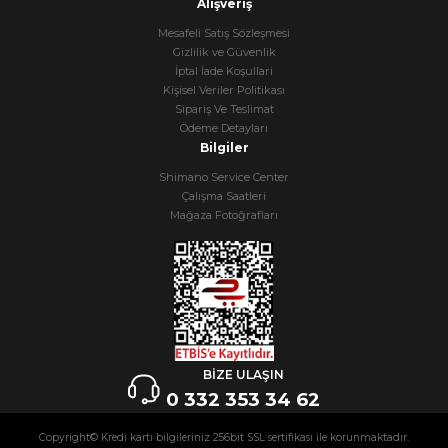
Alışveriş
Mesafeli Satış Sözleşmesi
Gizlilik ve Güvenlik
İptal İade Koşullari
Kişisel Veriler Politikası
Sipariş Ve Teslimat
Ödeme Detayları
Bilgiler
Shimano Service Center
Çalışma Saatleri
Mağaza Fotoğrafları
BİZE ULAŞIN
0 332 353 34 62
Copyright© Kredi kartı bilgileriniz 256bit SSL sertifikası ile korunmaktadır.