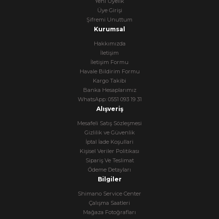
Yeni Üyelik
Üye Girişi
Şifremi Unuttum
Kurumsal
Hakkımızda
İletişim
İletişim Formu
Havale Bildirim Formu
Kargo Takibi
Banka Hesaplarımız
WhatsApp: 0551 093 19 31
Alışveriş
Mesafeli Satış Sözleşmesi
Gizlilik ve Güvenlik
İptal İade Koşullari
Kişisel Veriler Politikası
Sipariş Ve Teslimat
Ödeme Detayları
Bilgiler
Shimano Service Center
Çalışma Saatleri
Mağaza Fotoğrafları