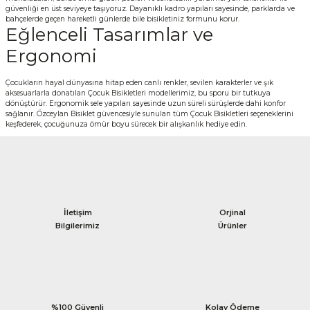
güvenliği en üst seviyeye taşıyoruz. Dayanıklı kadro yapıları sayesinde, parklarda ve
bahçelerde geçen hareketli günlerde bile bisikletiniz formunu korur.
Eğlenceli Tasarımlar ve
Ergonomi
Çocukların hayal dünyasına hitap eden canlı renkler, sevilen karakterler ve şık
aksesuarlarla donatılan Çocuk Bisikletleri modellerimiz, bu sporu bir tutkuya
dönüştürür. Ergonomik sele yapıları sayesinde uzun süreli sürüşlerde dahi konfor
sağlanır. Özceylan Bisiklet güvencesiyle sunulan tüm Çocuk Bisikletleri seçeneklerini
keşfederek, çocuğunuza ömür boyu sürecek bir alışkanlık hediye edin.
İletişim
Orjinal
Bilgilerimiz
Ürünler
%100 Güvenli
Kolay Ödeme