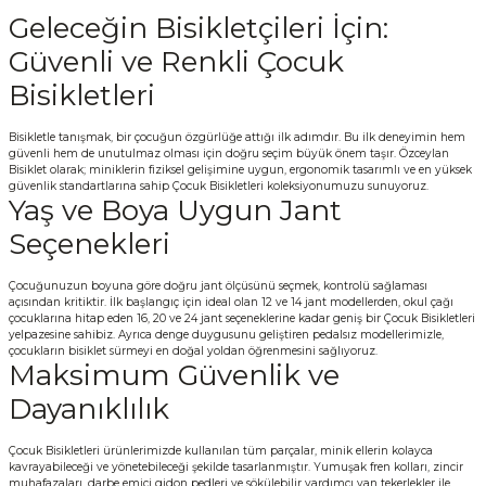
Geleceğin Bisikletçileri İçin:
Güvenli ve Renkli Çocuk
Bisikletleri
Bisikletle tanışmak, bir çocuğun özgürlüğe attığı ilk adımdır. Bu ilk deneyimin hem
güvenli hem de unutulmaz olması için doğru seçim büyük önem taşır. Özceylan
Bisiklet olarak; miniklerin fiziksel gelişimine uygun, ergonomik tasarımlı ve en yüksek
güvenlik standartlarına sahip Çocuk Bisikletleri koleksiyonumuzu sunuyoruz.
Yaş ve Boya Uygun Jant
Seçenekleri
Çocuğunuzun boyuna göre doğru jant ölçüsünü seçmek, kontrolü sağlaması
açısından kritiktir. İlk başlangıç için ideal olan 12 ve 14 jant modellerden, okul çağı
çocuklarına hitap eden 16, 20 ve 24 jant seçeneklerine kadar geniş bir Çocuk Bisikletleri
yelpazesine sahibiz. Ayrıca denge duygusunu geliştiren pedalsız modellerimizle,
çocukların bisiklet sürmeyi en doğal yoldan öğrenmesini sağlıyoruz.
Maksimum Güvenlik ve
Dayanıklılık
Çocuk Bisikletleri ürünlerimizde kullanılan tüm parçalar, minik ellerin kolayca
kavrayabileceği ve yönetebileceği şekilde tasarlanmıştır. Yumuşak fren kolları, zincir
muhafazaları, darbe emici gidon pedleri ve sökülebilir yardımcı yan tekerlekler ile