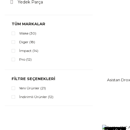
Yedek Parça
TÜM MARKALAR
Wake (30)
Diger (18)
İmpact (14)
Pro (12)
Asistan (10)
Golden (9)
FILTRE SEÇENEKLERI
Asistan Dr
Raptor (8)
Yeni Ürünler (21)
Xlc (8)
İndirimli Ürünler (12)
Neco (7)
Toopre (6)
İtalmanubri (4)
DT DoubleTree (2)