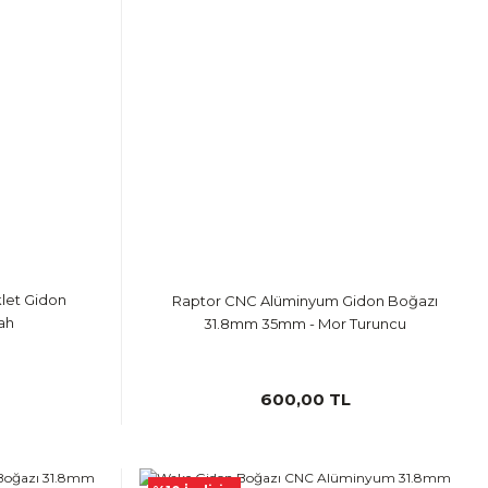
klet Gidon
Raptor CNC Alüminyum Gidon Boğazı
ah
31.8mm 35mm - Mor Turuncu
600,00 TL