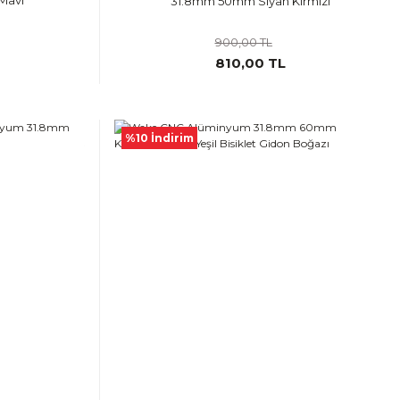
Mavi
31.8mm 50mm Siyah Kırmızı
900,00 TL
810,00 TL
%10 İndirim