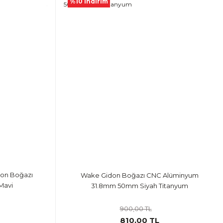
%10 İndirim
on Boğazı
Wake Gidon Boğazı CNC Alüminyum
Mavi
31.8mm 50mm Siyah Titanyum
900,00 TL
810,00 TL