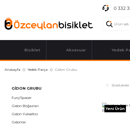
0 332 3
Bisiklet
Aksesuar
Yedek P
Anasayfa
Yedek Parça
Gidon Grubu
Stoktakiler
GIDON GRUBU
Furç/Spacer
Gidon Boğazları
Yeni Ürün
Gidon Yükseltici
Gidonlar