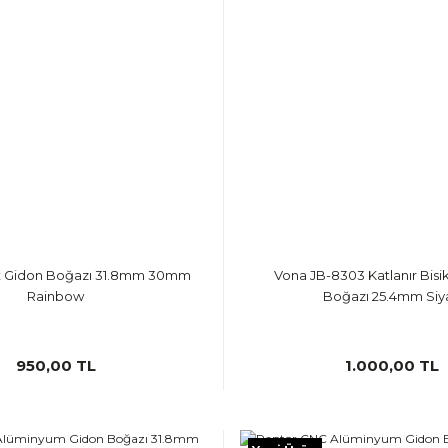
ox Gidon Boğazı 31.8mm 30mm
Vona JB-8303 Katlanır Bisi
Rainbow
Boğazı 25.4mm Siy
950,00 TL
1.000,00 TL