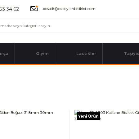
53 34 62
destek@ozceylanbisiklet.com
arça
Giyim
Lastikler
Taşıyıc
Yeni Ürün