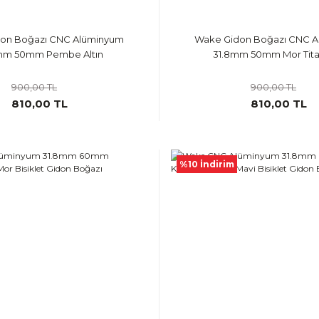
on Boğazı CNC Alüminyum
Wake Gidon Boğazı CNC 
mm 50mm Pembe Altın
31.8mm 50mm Mor Tit
900,00 TL
900,00 TL
810,00 TL
810,00 TL
%10 İndirim