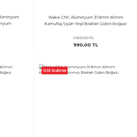
Alüminyum
Wake CNC Alüminyum 31.8mm 60mm
anyum
Kamuflaj Siyah Yeşil Bisiklet Gidon Boğazı
1.100,00 TL
990,00 TL
%10 İndirim