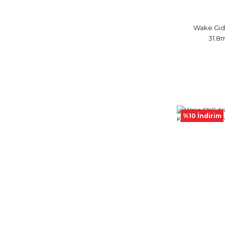
Wake Gid
31.8
%10 İndirim