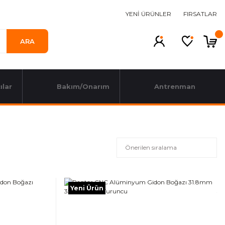
YENİ ÜRÜNLER
FIRSATLAR
ARA
ılar
Bakım/Onarım
Antrenman
Yeni Ürün