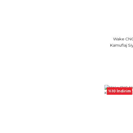
Wake CNC
Kamuflaj Si
%10 İndirim