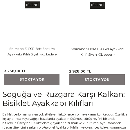
TÜKENDİ
TÜKENDİ
Shimano S1100R Soft Shell Yol
Shimano S1100R H2O Yol Ayakkabı
Ayakkabı Kılıfı Siyah -XL beden-
Kılıfı Siyah -XL beden-
3.236,00 TL
2.928,00 TL
STOKTA YOK
STOKTA YOK
Soğuğa ve Rüzgara Karşı Kalkan:
Bisiklet Ayakkabı Kılıfları
Bisiklet performansını en çok etkileyen faktörlerden biri ayakların konforudur. Özellikle
kış aylarında veya yağışlı havalarda ayakların üşümesi, sürüş keyfini bir anda
bitirebilir. Özceylan Bisiklet olarak; ayaklarınızı sıcak ve kuru tutan, aynı zamanda
rüzgar direncini azaltan profesyonel Ayakkabı Kılıfları ve overshoes koleksiyonumuzu