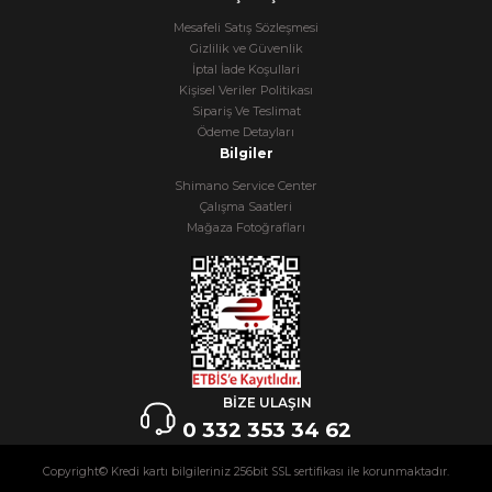
Mesafeli Satış Sözleşmesi
Gizlilik ve Güvenlik
İptal İade Koşullari
Kişisel Veriler Politikası
Sipariş Ve Teslimat
Ödeme Detayları
Bilgiler
Shimano Service Center
Çalışma Saatleri
Mağaza Fotoğrafları
BİZE ULAŞIN
0 332 353 34 62
Copyright© Kredi kartı bilgileriniz 256bit SSL sertifikası ile korunmaktadır.