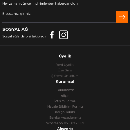
Her zaman güncel indirimlerden haberdar olun
SOSYAL AĞ
Sosyal ağlarda bizi takip edin
Üyelik
Yeni Üyelik
Üye Girişi
Şifremi Unuttum
Kurumsal
Hakkımızda
İletişim
İletişim Formu
Havale Bildirim Formu
Kargo Takibi
Banka Hesaplarımız
WhatsApp: 0551 093 19 31
Alışveriş