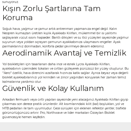
sunuyoruz.
Kışın Zorlu Şartlarına Tam
Koruma
Soğuk hava, yağmur ve çamur artık antrenman yapmanıza engel değil. Kalın
Neopren kumaştan üretilen kışlık Ayakkabı Kılıfları, mükemmel bir ısı yalıtımı
sağlayarak vücut ısısını hapseder. Bantlı dikişleri ve su itici yüzeyleri sayesinde yağmur
suyunun veya yoldan sıçrayan çamurun ayakkabınıza ulaşmasını engeller. Ayak
parmaklarınız donmadan, konforla pedal çevirmeye devam edersiniz.
Aerodinamik Avantaj ve Temizlik
Yol bisikletçileri için tasarlanan daha ince ve esnek Lycra Ayakkabı Kılıfları,
ayakkabının üzerindeki tokaları ve cırtları gizleyerek pürüzsüz bir yüzey oluşturur. Bu
"Aero" özellik, hava direncini azaltarak hızınıza katkı sağlar. Ayrıca beyaz veya değerli
bisiklet ayakkabılarınızı yol kirinden ve zincir yağından koruyarak her zaman temiz
kalmalarına yardımcı olur.
Güvenlik ve Kolay Kullanım
Arkadan fermuarlı veya cırtlı yapıları sayesinde yeni alacağınız Ayakkabı Kılıfları giyip
çıkarması son derece pratik ürünlerdir. Alt kısımlarındaki kilit (kal) boşlukları, yol ve
MTB pedalları ile tam uyumludur. Gece sürüşleri için eklenen reflektör şeritler, trafikte
görünürlüğünüzü artırır. Pro, Northwave ve lider markaları Özceylan Bisiklet
güvencesiyle hemen keşfedin.