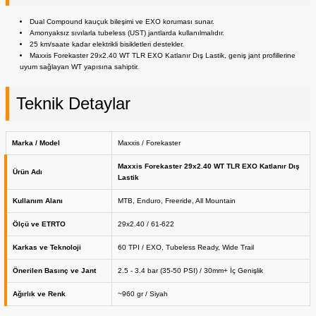
Dual Compound kauçuk bileşimi ve EXO koruması sunar.
Amonyaksız sıvılarla tubeless (UST) jantlarda kullanılmalıdır.
25 km/saate kadar elektrikli bisikletleri destekler.
Maxxis Forekaster 29x2.40 WT TLR EXO Katlanır Dış Lastik, geniş jant profillerine
uyum sağlayan WT yapısına sahiptir.
Teknik Detaylar
Marka / Model
Maxxis / Forekaster
Maxxis Forekaster 29x2.40 WT TLR EXO Katlanır Dış
Ürün Adı
Lastik
Kullanım Alanı
MTB, Enduro, Freeride, All Mountain
Ölçü ve ETRTO
29x2.40 / 61-622
Karkas ve Teknoloji
60 TPI / EXO, Tubeless Ready, Wide Trail
Önerilen Basınç ve Jant
2.5 - 3.4 bar (35-50 PSI) / 30mm+ İç Genişlik
Ağırlık ve Renk
~960 gr / Siyah