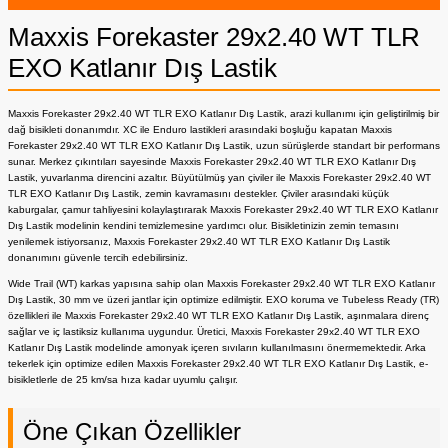
Maxxis Forekaster 29x2.40 WT TLR
EXO Katlanır Dış Lastik
Maxxis Forekaster 29x2.40 WT TLR EXO Katlanır Dış Lastik, arazi kullanımı için geliştirilmiş bir
dağ bisikleti donanımdır. XC ile Enduro lastikleri arasındaki boşluğu kapatan Maxxis
Forekaster 29x2.40 WT TLR EXO Katlanır Dış Lastik, uzun sürüşlerde standart bir performans
sunar. Merkez çıkıntıları sayesinde Maxxis Forekaster 29x2.40 WT TLR EXO Katlanır Dış
Lastik, yuvarlanma direncini azaltır. Büyütülmüş yan çiviler ile Maxxis Forekaster 29x2.40 WT
TLR EXO Katlanır Dış Lastik, zemin kavramasını destekler. Çiviler arasındaki küçük
kaburgalar, çamur tahliyesini kolaylaştırarak Maxxis Forekaster 29x2.40 WT TLR EXO Katlanır
Dış Lastik modelinin kendini temizlemesine yardımcı olur. Bisikletinizin zemin temasını
yenilemek istiyorsanız, Maxxis Forekaster 29x2.40 WT TLR EXO Katlanır Dış Lastik
donanımını güvenle tercih edebilirsiniz.
Wide Trail (WT) karkas yapısına sahip olan Maxxis Forekaster 29x2.40 WT TLR EXO Katlanır
Dış Lastik, 30 mm ve üzeri jantlar için optimize edilmiştir. EXO koruma ve Tubeless Ready (TR)
özellikleri ile Maxxis Forekaster 29x2.40 WT TLR EXO Katlanır Dış Lastik, aşınmalara direnç
sağlar ve iç lastiksiz kullanıma uygundur. Üretici, Maxxis Forekaster 29x2.40 WT TLR EXO
Katlanır Dış Lastik modelinde amonyak içeren sıvıların kullanılmasını önermemektedir. Arka
tekerlek için optimize edilen Maxxis Forekaster 29x2.40 WT TLR EXO Katlanır Dış Lastik, e-
bisikletlerle de 25 km/sa hıza kadar uyumlu çalışır.
Öne Çıkan Özellikler