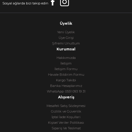
Sosyal ağlarda bizi takip edin
Üyelik
Yeni Üyelik
Üye Girişi
Şifremi Unuttum
Kurumsal
Hakkımızda
İletişim
İletişim Formu
Havale Bildirim Formu
Kargo Takibi
Banka Hesaplarımız
WhatsApp: 0551 093 19 31
Alışveriş
Mesafeli Satış Sözleşmesi
Gizlilik ve Güvenlik
İptal İade Koşullari
Kişisel Veriler Politikası
Sipariş Ve Teslimat