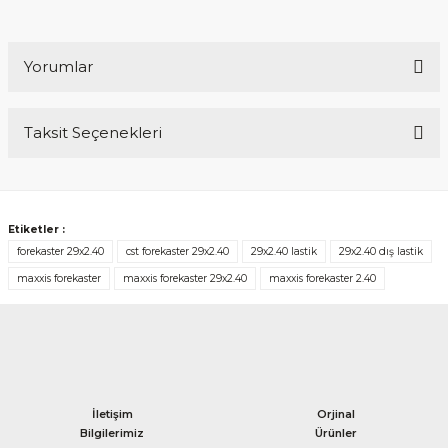
Yorumlar
Taksit Seçenekleri
Bu ürüne ilk yorumu siz yapın!
Yorum Yaz
Etiketler :
forekaster 29x2.40
cst forekaster 29x2.40
29x2.40 lastik
29x2.40 dış lastik
maxxis forekaster
maxxis forekaster 29x2.40
maxxis forekaster 2.40
İletişim
Orjinal
Bilgilerimiz
Ürünler