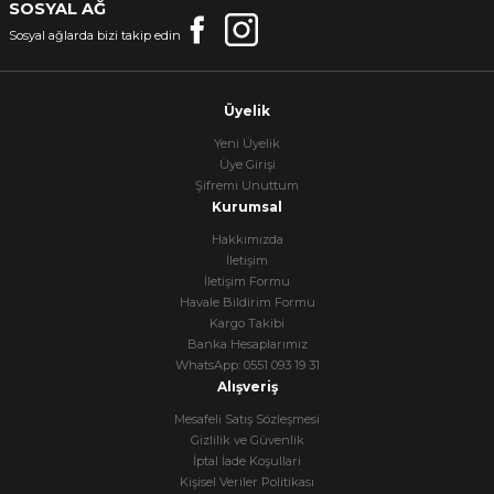
SOSYAL AĞ
Sosyal ağlarda bizi takip edin
Üyelik
Yeni Üyelik
Üye Girişi
Şifremi Unuttum
Kurumsal
Hakkımızda
İletişim
İletişim Formu
Havale Bildirim Formu
Kargo Takibi
Banka Hesaplarımız
WhatsApp: 0551 093 19 31
Alışveriş
Mesafeli Satış Sözleşmesi
Gizlilik ve Güvenlik
İptal İade Koşullari
Kişisel Veriler Politikası