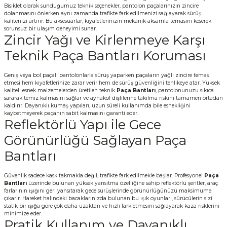
Bisiklet olarak sunduğumuz teknik seçenekler, pantolon paçalarınızın zincire
dolanmasını önlerken aynı zamanda trafikte fark edilmenizi sağlayarak sürüş
kalitenizi artırır. Bu aksesuarlar, kıyafetlerinizin mekanik aksamla temasını keserek
sorunsuz bir ulaşım deneyimi sunar.
Zincir Yağı ve Kirlenmeye Karşı
Teknik Paça Bantları Koruması
Geniş veya bol paçalı pantolonlarla sürüş yaparken paçaların yağlı zincire temas
etmesi hem kıyafetlerinize zarar verir hem de sürüş güvenliğini tehlikeye atar. Yüksek
kaliteli esnek malzemelerden üretilen teknik
Paça Bantları
, pantolonunuzu sıkıca
sararak temiz kalmasını sağlar ve aynakol dişlilerine takılma riskini tamamen ortadan
kaldırır. Dayanıklı kumaş yapıları, uzun süreli kullanımda bile esnekliğini
kaybetmeyerek paçanın sabit kalmasını garanti eder.
Reflektörlü Yapı ile Gece
Görünürlüğü Sağlayan Paça
Bantları
Güvenlik sadece kask takmakla değil, trafikte fark edilmekle başlar. Profesyonel
Paça
Bantları
üzerinde bulunan yüksek yansıtma özelliğine sahip reflektörlü şeritler, araç
farlarının ışığını geri yansıtarak gece sürüşlerinde görünürlüğünüzü maksimuma
çıkarır. Hareket halindeki bacaklarınızda bulunan bu ışık oyunları, sürücülerin sizi
statik bir ışığa göre çok daha uzaktan ve hızlı fark etmesini sağlayarak kaza risklerini
minimize eder.
Pratik Kullanım ve Dayanıklı