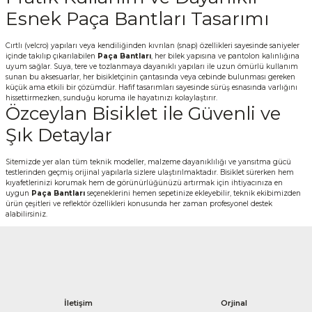
Esnek Paça Bantları Tasarımı
Cırtlı (velcro) yapıları veya kendiliğinden kıvrılan (snap) özellikleri sayesinde saniyeler
içinde takılıp çıkarılabilen
Paça Bantları
, her bilek yapısına ve pantolon kalınlığına
uyum sağlar. Suya, tere ve tozlanmaya dayanıklı yapıları ile uzun ömürlü kullanım
sunan bu aksesuarlar, her bisikletçinin çantasında veya cebinde bulunması gereken
küçük ama etkili bir çözümdür. Hafif tasarımları sayesinde sürüş esnasında varlığını
hissettirmezken, sunduğu koruma ile hayatınızı kolaylaştırır.
Özceylan Bisiklet ile Güvenli ve
Şık Detaylar
Sitemizde yer alan tüm teknik modeller, malzeme dayanıklılığı ve yansıtma gücü
testlerinden geçmiş orijinal yapılarla sizlere ulaştırılmaktadır. Bisiklet sürerken hem
kıyafetlerinizi korumak hem de görünürlüğünüzü artırmak için ihtiyacınıza en
uygun
Paça Bantları
seçeneklerini hemen sepetinize ekleyebilir, teknik ekibimizden
ürün çeşitleri ve reflektör özellikleri konusunda her zaman profesyonel destek
alabilirsiniz.
İletişim
Orjinal