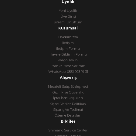
Üyelik
Yeni Üyelik
Üye Girişi
Şifremi Unuttum
Kurumsal
Hakkımızda
İletişim
İletişim Formu
Havale Bildirim Formu
Kargo Takibi
Banka Hesaplarımız
WhatsApp: 0551 093 19 31
Alışveriş
Mesafeli Satış Sözleşmesi
Gizlilik ve Güvenlik
İptal İade Koşullari
Kişisel Veriler Politikası
Sipariş Ve Teslimat
Ödeme Detayları
Bilgiler
Shimano Service Center