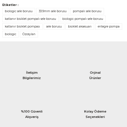
Etiketler :
biologic sele borusu
33.9mm sele borusu
pompalı sele borusu
katlanır bisiklet pompalı sele borusu
biologic pompalı sele borusu
katlanır bisiklet pompası
sele borusu
bisiklet aksesuarı
entegre pompa
biologic
Özceylan
İletişim
Orjinal
Bilgilerimiz
Ürünler
%100 Güvenli
Kolay Ödeme
Alışveriş
Seçenekleri