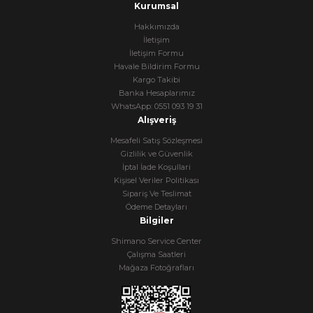
Kurumsal
Hakkımızda
İletişim
İletişim Formu
Havale Bildirim Formu
Kargo Takibi
Banka Hesaplarımız
WhatsApp: 0551 093 19 31
Alışveriş
Mesafeli Satış Sözleşmesi
Gizlilik ve Güvenlik
İptal İade Koşullari
Kişisel Veriler Politikası
Sipariş Ve Teslimat
Ödeme Detayları
Bilgiler
Shimano Service Center
Çalışma Saatleri
Mağaza Fotoğrafları