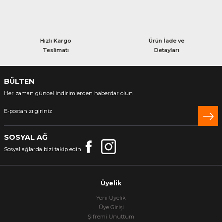
Hızlı Kargo
Ürün İade ve
Teslimatı
Detayları
BÜLTEN
Her zaman güncel indirimlerden haberdar olun
SOSYAL AĞ
Sosyal ağlarda bizi takip edin
Üyelik
Yeni Üyelik
Üye Girişi
Şifremi Unuttum