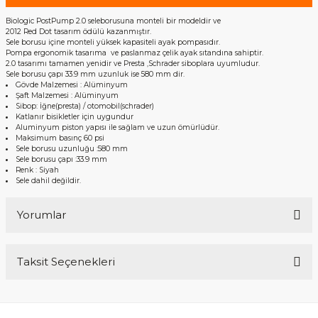
Biologic PostPump 2.0 seleborusuna monteli bir modeldir ve
2012 Red Dot tasarım ödülü kazanmıştır.
Sele borusu içine monteli yüksek kapasiteli ayak pompasıdır.
Pompa ergonomik tasarıma ve paslanmaz çelik ayak sıtandına sahiptir.
2.0 tasarımı tamamen yenidir ve Presta ,Schrader siboplara uyumludur.
Sele borusu çapı 33.9 mm uzunluk ise 580 mm dir.
Gövde Malzemesi : Alüminyum
Şaft Malzemesi : Alüminyum
Sibop: İğne(presta) / otomobil(schrader)
Katlanır bisikletler için uygundur
Aluminyum piston yapısı ile sağlam ve uzun ömürlüdür.
Maksimum basınç 60 psi
Sele borusu uzunluğu :580 mm
Sele borusu çapı :33.9 mm
Renk : Siyah
Sele dahil değildir.
Yorumlar
Taksit Seçenekleri
Bu ürüne ilk yorumu siz yapın!
Yorum Yaz