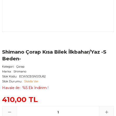
Shimano Çorap Kısa Bilek İlkbahar/Yaz -S
Beden-
Kategori
Çorap
Marka
Shimano
Stok Kodu
ECWSCBSNS13U62
Stok Durumu
Stokta Var
Havale ile
%5 Ek İndirim !
410,00 TL