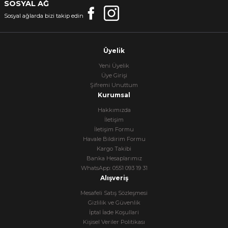
SOSYAL AĞ
Sosyal ağlarda bizi takip edin
Üyelik
Yeni Üyelik
Üye Girişi
Şifremi Unuttum
Kurumsal
Hakkımızda
İletişim
İletişim Formu
Havale Bildirim Formu
Kargo Takibi
Banka Hesaplarımız
WhatsApp: 0551 093 19 31
Alışveriş
Mesafeli Satış Sözleşmesi
Gizlilik ve Güvenlik
İptal İade Koşullari
Kişisel Veriler Politikası