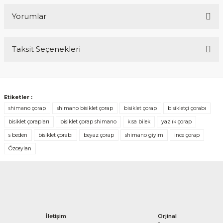
Yorumlar
Taksit Seçenekleri
Bu ürüne ilk yorumu siz yapın!
Yorum Yaz
Etiketler :
shimano çorap
shimano bisiklet çorap
bisiklet çorap
bisikletçi çorabı
bisiklet çorapları
bisiklet çorap shimano
kısa bilek
yazlık çorap
s beden
bisiklet çorabı
beyaz çorap
shimano giyim
ince çorap
Özceylan
İletişim
Orjinal