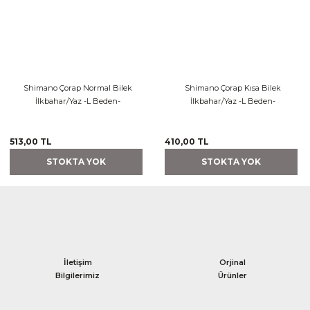
Shimano Çorap Normal Bilek
Shimano Çorap Kısa Bilek
İlkbahar/Yaz -L Beden-
İlkbahar/Yaz -L Beden-
513,00 TL
410,00 TL
STOKTA YOK
STOKTA YOK
İletişim
Orjinal
Bilgilerimiz
Ürünler