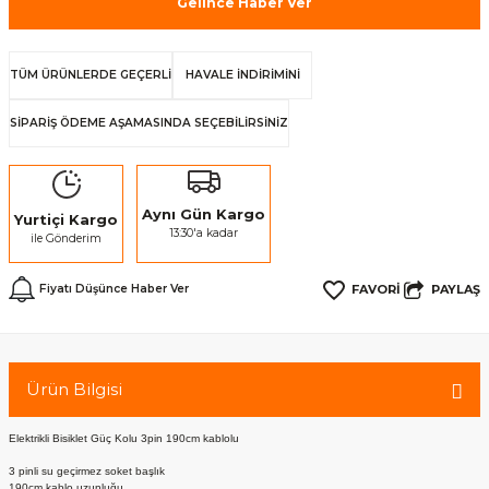
Gelince Haber Ver
TÜM ÜRÜNLERDE GEÇERLİ
HAVALE İNDİRİMİNİ
SİPARİŞ ÖDEME AŞAMASINDA SEÇEBİLİRSİNİZ
Aynı Gün Kargo
Yurtiçi Kargo
13:30'a kadar
ile Gönderim
PAYLAŞ
Fiyatı Düşünce Haber Ver
Ürün Bilgisi
Elektrikli Bisiklet Güç Kolu 3pin 190cm kablolu
3 pinli su geçirmez soket başlık
190cm kablo uzunluğu