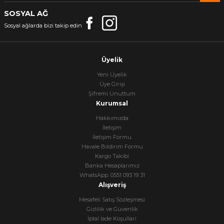
SOSYAL AĞ
Sosyal ağlarda bizi takip edin
Üyelik
Yeni Üyelik
Üye Girişi
Şifremi Unuttum
Kurumsal
Hakkımızda
İletişim
İletişim Formu
Havale Bildirim Formu
Kargo Takibi
Banka Hesaplarımız
WhatsApp: 0551 093 19 31
Alışveriş
Mesafeli Satış Sözleşmesi
Gizlilik ve Güvenlik
İptal İade Koşullari