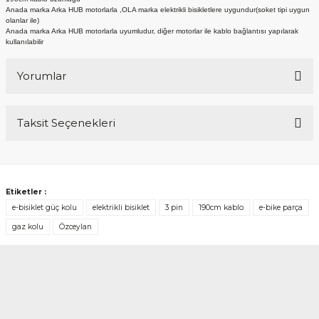
Anada marka Arka HUB motorlarla ,OLA marka elektrikli bisikletlere uygundur(soket tipi uygun
olanlar ile)
Anada marka Arka HUB motorlarla uyumludur, diğer motorlar ile kablo bağlantısı yapılarak
kullanılabilir
Yorumlar
Taksit Seçenekleri
Bu ürüne ilk yorumu siz yapın!
Yorum Yaz
Etiketler :
e-bisiklet güç kolu
elektrikli bisiklet
3 pin
190cm kablo
e-bike parça
gaz kolu
Özceylan