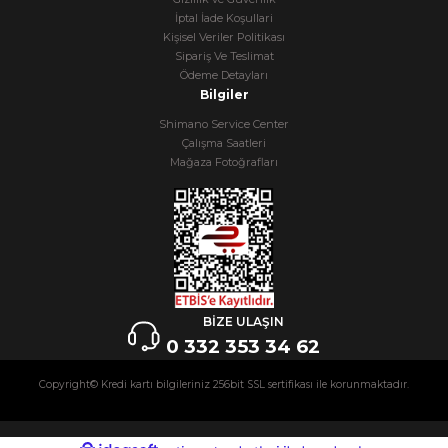
İptal İade Koşullari
Kişisel Veriler Politikası
Sipariş Ve Teslimat
Ödeme Detayları
Bilgiler
Shimano Service Center
Çalışma Saatleri
Mağaza Fotoğrafları
BİZE ULAŞIN
0 332 353 34 62
Copyright© Kredi kartı bilgileriniz 256bit SSL sertifikası ile korunmaktadır.