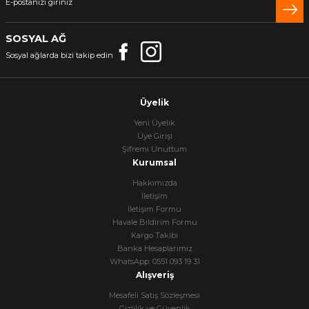
SOSYAL AĞ
Sosyal ağlarda bizi takip edin
Üyelik
Yeni Üyelik
Üye Girişi
Şifremi Unuttum
Kurumsal
Hakkımızda
İletişim
İletişim Formu
Havale Bildirim Formu
Kargo Takibi
Banka Hesaplarımız
WhatsApp: 0551 093 19 31
Alışveriş
Mesafeli Satış Sözleşmesi
Gizlilik ve Güvenlik