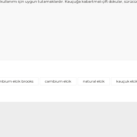
zi kullanımı için uygun tutamaklardır. Kauçuğa kabartmalı çift dokular, sürücün
Bu ürüne ilk yorumu siz yapın!
mbium elcik brooks
cambium elcik
natural elcik
kauçuk elci
Yorum Yaz