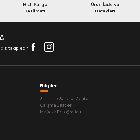
Hızlı Kargo
Ürün İade ve
Teslimatı
Detayları
AĞ
bizi takip edin
Bilgiler
Shimano Service Center
Çalışma Saatleri
Mağaza Fotoğrafları