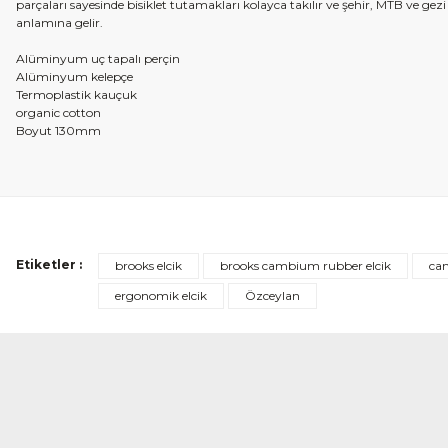
parçaları sayesinde bisiklet tutamakları kolayca takılır ve şehir, MTB ve ge
anlamına gelir.
Alüminyum uç tapalı perçin
Alüminyum kelepçe
Termoplastik kauçuk
organic cotton
Boyut 130mm
Etiketler :
brooks elcik
brooks cambium rubber elcik
ca
ergonomik elcik
Özceylan