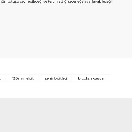
ün tutuşu çevirebileceği ve tercih ettiği seçeneğe ayarlayabileceği
k
130mm elcik
şehir bisikleti
brooks aksesuar