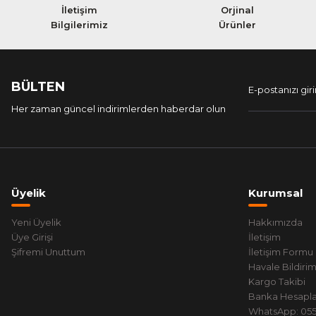
İletişim
Orjinal
Bilgilerimiz
Ürünler
BÜLTEN
Her zaman güncel indirimlerden haberdar olun
Üyelik
Kurumsal
Yeni Üyelik
Hakkımızda
Üye Girişi
İletişim
Şifremi Unuttum
İletişim Formu
Havale Bildiri
Kargo Takibi
Banka Hesapla
WhatsApp: 0551