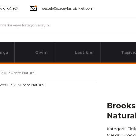
53 34 62
destek@ozceylanbisiklet.com
arça
Giyim
Lastikler
Taşıyıc
lcik 130mm Natural
Brooks
Natura
Kategori
Elci
Marka
Brook