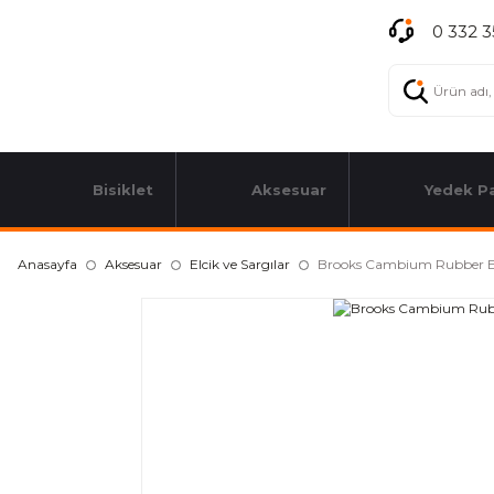
0 332 3
Bisiklet
Aksesuar
Yedek P
Anasayfa
Aksesuar
Elcik ve Sargılar
Brooks Cambium Rubber E