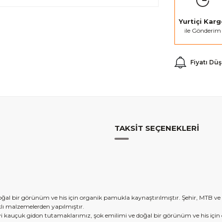
Yurtiçi Kar
ile Gönderim
Fiyatı Dü
TAKSIT SEÇENEKLERI
al bir görünüm ve his için organik pamukla kaynaştırılmıştır. Şehir, MTB ve g
ı malzemelerden yapılmıştır.
 kauçuk gidon tutamaklarımız, şok emilimi ve doğal bir görünüm ve his için