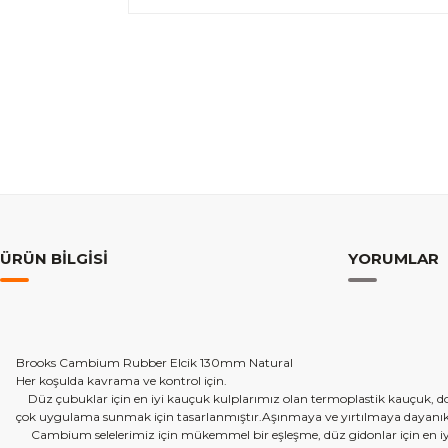
ÜRÜN BILGISI
YORUMLAR
Brooks Cambium Rubber Elcik 130mm Natural
Her koşulda kavrama ve kontrol için.
Düz çubuklar için en iyi kauçuk kulplarımız olan termoplastik kauçuk, doğ
çok uygulama sunmak için tasarlanmıştır.Aşınmaya ve yırtılmaya dayanıkl
Cambium selelerimiz için mükemmel bir eşleşme, düz gidonlar için en iyi