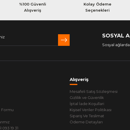
%100 Güvenli
Kolay Ödeme
Alışveriş
Seçenekleri
SOSYAL 
Sosyal ağlarda 
Alışveriş
Mesafeli Satış Sözleşmesi
Gizlilik ve Güvenlik
İptal İade Koşullari
m Formu
Kişisel Veriler Politikası
Sipariş Ve Teslimat
rımız
Ödeme Detayları
 093 19 31