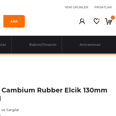
YENİ ÜRÜNLER
FIRSATLAR
ARA
ılar
Bakım/Onarım
Antrenman
 Cambium Rubber Elcik 130mm
l
k ve Sargılar
s