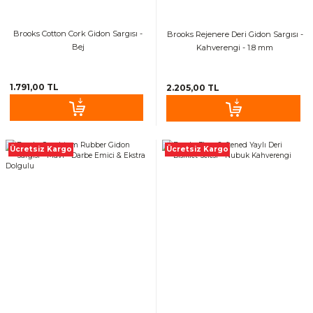
Sele Kılıfları
Brooks Cotton Cork Gidon Sargısı -
Brooks Rejenere Deri Gidon Sargısı -
Bej
Kahverengi - 1.8 mm
Kamera Ve Aparatları
1.791,00 TL
2.205,00 TL
petler
Askı ve Standlar
Ücretsiz Kargo
Ücretsiz Kargo
Kadro Koruma
Zincir Muhafazaları
Bagaj Lastikleri
Paça Bantları
Maşa Kılıfları