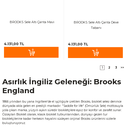
BROOKS Sele Altı Çanta Mavi
BROOKS Sele Altı Çanta Deve
Tabanı
4.131,00 TL
4.131,00 TL
1
2
3
Asırlık İngiliz Geleneği: Brooks
England
1866 yılından bu yana İngiltere'de el işçiliğiyle üretilen Brooks, bisiklet selesi denince
dünyada akla gelen en prestijli markadır. "Saddle for life" (Ömürlük Sele) mottosuyla
yola çıkan marka, yüzyılı aşkın süredir bisikletçilere eşsiz bir konfor ve zarafet sunar.
Özceylan Bisiklet olarak; klasik bisiklet tutkunlarından, dünyayı gezen tur
bisikletçilerine kadar herkesin hayalini süsleyen orijinal Brooks ürünlerini sizlerle
buluşturuyoruz.