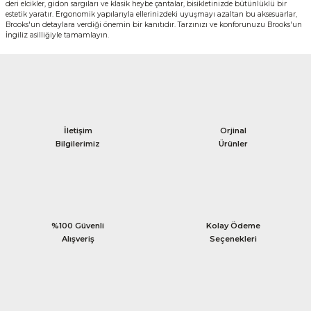
deri elcikler, gidon sargıları ve klasik heybe çantalar, bisikletinizde bütünlüklü bir
estetik yaratır. Ergonomik yapılarıyla ellerinizdeki uyuşmayı azaltan bu aksesuarlar,
Brooks'un detaylara verdiği önemin bir kanıtıdır. Tarzınızı ve konforunuzu Brooks'un
İngiliz asilliğiyle tamamlayın.
İletişim
Orjinal
Bilgilerimiz
Ürünler
%100 Güvenli
Kolay Ödeme
Alışveriş
Seçenekleri