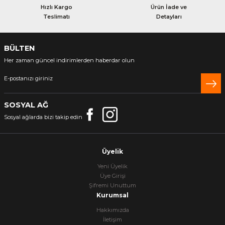
Hızlı Kargo
Ürün İade ve
Teslimatı
Detayları
BÜLTEN
Her zaman güncel indirimlerden haberdar olun
SOSYAL AĞ
Sosyal ağlarda bizi takip edin
Üyelik
Yeni Üyelik
Üye Girişi
Şifremi Unuttum
Kurumsal
Hakkımızda
İletişim