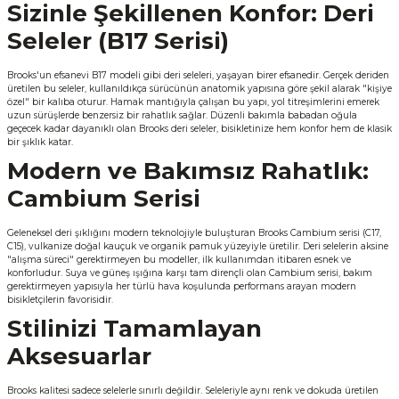
Sizinle Şekillenen Konfor: Deri
Seleler (B17 Serisi)
Brooks'un efsanevi B17 modeli gibi deri seleleri, yaşayan birer efsanedir. Gerçek deriden
üretilen bu seleler, kullanıldıkça sürücünün anatomik yapısına göre şekil alarak "kişiye
özel" bir kalıba oturur. Hamak mantığıyla çalışan bu yapı, yol titreşimlerini emerek
uzun sürüşlerde benzersiz bir rahatlık sağlar. Düzenli bakımla babadan oğula
geçecek kadar dayanıklı olan Brooks deri seleler, bisikletinize hem konfor hem de klasik
bir şıklık katar.
Modern ve Bakımsız Rahatlık:
Cambium Serisi
Geleneksel deri şıklığını modern teknolojiyle buluşturan Brooks Cambium serisi (C17,
C15), vulkanize doğal kauçuk ve organik pamuk yüzeyiyle üretilir. Deri selelerin aksine
"alışma süreci" gerektirmeyen bu modeller, ilk kullanımdan itibaren esnek ve
konforludur. Suya ve güneş ışığına karşı tam dirençli olan Cambium serisi, bakım
gerektirmeyen yapısıyla her türlü hava koşulunda performans arayan modern
bisikletçilerin favorisidir.
Stilinizi Tamamlayan
Aksesuarlar
Brooks kalitesi sadece selelerle sınırlı değildir. Seleleriyle aynı renk ve dokuda üretilen