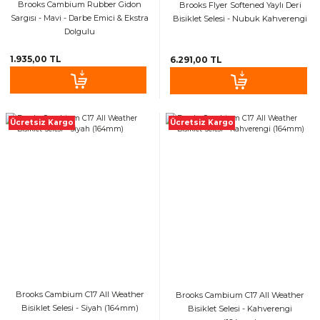
Brooks Cambium Rubber Gidon
Brooks Flyer Softened Yaylı Deri
Sargısı - Mavi - Darbe Emici & Ekstra
Bisiklet Selesi - Nubuk Kahverengi
Gidon Ek Aparatları
Dolgulu
1.935,00 TL
6.291,00 TL
Reflektörler
Diğer Aksesuar
Ücretsiz Kargo
Ücretsiz Kargo
rm
Brooks Cambium C17 All Weather
Brooks Cambium C17 All Weather
Bisiklet Selesi - Siyah (164mm)
Bisiklet Selesi - Kahverengi