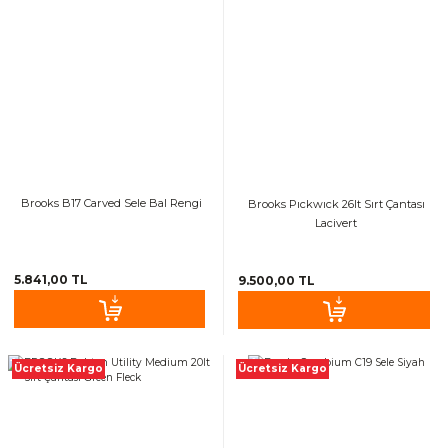
Brooks B17 Carved Sele Bal Rengi
Brooks Pıckwıck 26lt Sırt Çantası
Lacivert
5.841,00 TL
9.500,00 TL
Ücretsiz Kargo
Ücretsiz Kargo