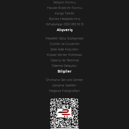
İletişim Formu
Havale Bildirim Formu
Kargo Takibi
Banka Hesaplarımız
WhatsApp: 0551 093 19 31
Alışveriş
Mesafeli Satış Sözleşmesi
Gizlilik ve Güvenlik
İptal İade Koşullari
Kişisel Veriler Politikası
Sipariş Ve Teslimat
Ödeme Detayları
Bilgiler
Shimano Service Center
Çalışma Saatleri
Mağaza Fotoğrafları