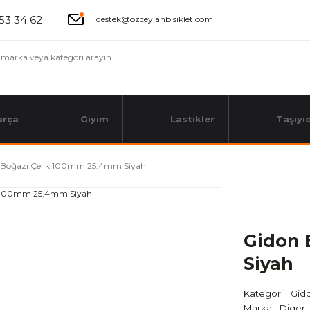
53 34 62
destek@ozceylanbisiklet.com
arça
Giyim
Lastikler
Taşıyıc
 Boğazı Çelik 100mm 25.4mm Siyah
Gidon 
Siyah
Kategori
Gido
Marka
Diger