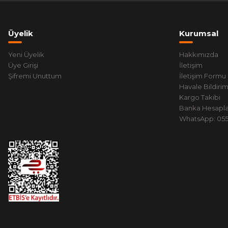
Üyelik
Kurumsal
Yeni Üyelik
Hakkımızda
Üye Girişi
İletişim
Şifremi Unuttum
İletişim Formu
Havale Bildiri
Kargo Takibi
Banka Hesapla
WhatsApp: 0551