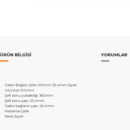
ÜRÜN BILGISI
YORUMLAR
Gidon Boğazı Çelik 100mm 25.4mm Siyah
Uzunluk:100mm
Şaft boru yüksekliği: 180mm
Şaft boru çapı: 25.4mm
Gidon bağlantı çapı: 25.4mm
Malzeme:Çelik
Renk:Siyah