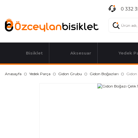
0 332 3
Bisiklet
Aksesuar
Yedek P
Anasayfa
Yedek Parça
Gidon Grubu
Gidon Boğazları
Gidon