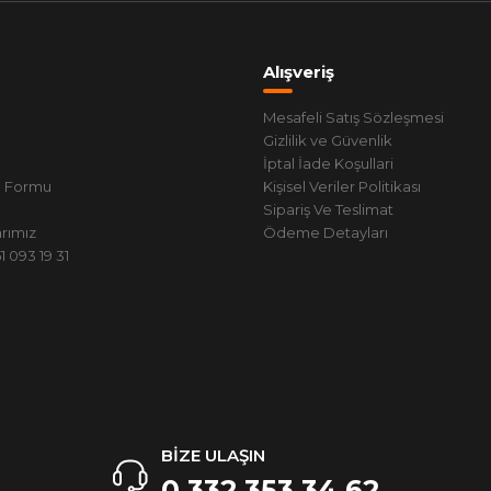
Alışveriş
Mesafeli Satış Sözleşmesi
Gizlilik ve Güvenlik
İptal İade Koşullari
m Formu
Kişisel Veriler Politikası
Sipariş Ve Teslimat
rımız
Ödeme Detayları
 093 19 31
BİZE ULAŞIN
0 332 353 34 62