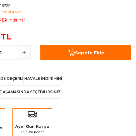
16725
Stokta Var
 Ek İndirim !
 TL
Sepete Ekle
DE GEÇERLİ
HAVALE İNDİRİMİNİ
E AŞAMASINDA SEÇEBİLİRSİNİZ
Aynı Gün Kargo
go
13:30'a kadar