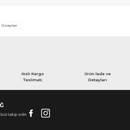
Özceylan
Hızlı Kargo
Ürün İade ve
Teslimatı
Detayları
AĞ
bizi takip edin