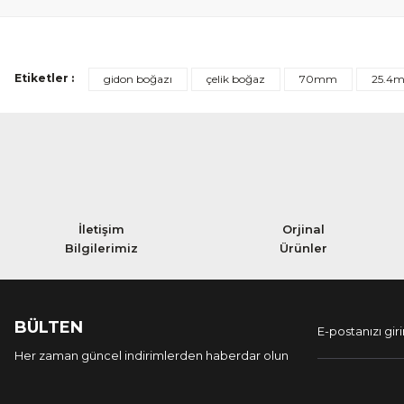
Etiketler :
gidon boğazı
çelik boğaz
70mm
25.4
İletişim
Orjinal
Bilgilerimiz
Ürünler
BÜLTEN
Her zaman güncel indirimlerden haberdar olun