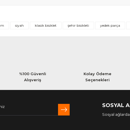
Bu ürüne ilk yorumu siz yapın!
mm
siyah
klasik bisiklet
şehir bisikleti
yedek parça
Yorum Yaz
%100 Güvenli
Kolay Ödeme
Alışveriş
Seçenekleri
SOSYAL 
Sosyal ağlarda 