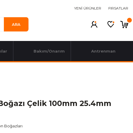
YENİ ÜRÜNLER
FIRSATLAR
ARA
ılar
Bakım/Onarım
Antrenman
Boğazı Çelik 100mm 25.4mm
n Boğazları