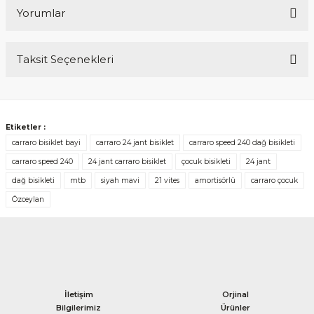
Yorumlar
Taksit Seçenekleri
Bu ürüne ilk yorumu siz yapın!
Yorum Yaz
Etiketler :
carraro bisiklet bayi
carraro 24 jant bisiklet
carraro speed 240 dağ bisikleti
carraro speed 240
24 jant carraro bisiklet
çocuk bisikleti
24 jant
dağ bisikleti
mtb
siyah mavi
21 vites
amortisörlü
carraro çocuk
Özceylan
İletişim
Orjinal
Bilgilerimiz
Ürünler