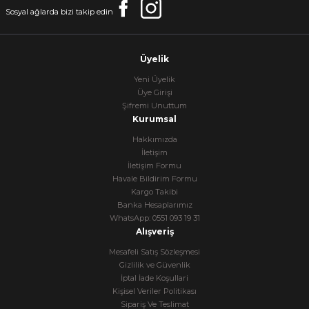
Sosyal ağlarda bizi takip edin
Üyelik
Yeni Üyelik
Üye Girişi
Şifremi Unuttum
Kurumsal
Hakkımızda
İletişim
İletişim Formu
Havale Bildirim Formu
Kargo Takibi
Banka Hesaplarımız
WhatsApp: 0551 093 19 31
Alışveriş
Mesafeli Satış Sözleşmesi
Gizlilik ve Güvenlik
İptal İade Koşullari
Kişisel Veriler Politikası
Sipariş Ve Teslimat