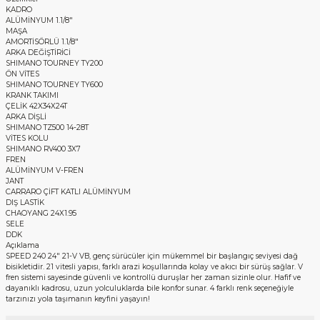
KADRO
ALÜMİNYUM 1.1/8"
MAŞA
AMORTİSÖRLÜ 1.1/8"
ARKA DEĞİŞTİRİCİ
SHIMANO TOURNEY TY200
ÖN VİTES
SHIMANO TOURNEY TY600
KRANK TAKIMI
ÇELİK 42X34X24T
ARKA DİŞLİ
SHIMANO TZ500 14-28T
VİTES KOLU
SHIMANO RV400 3X7
FREN
ALÜMİNYUM V-FREN
JANT
CARRARO ÇİFT KATLI ALÜMİNYUM
DIŞ LASTİK
CHAOYANG 24X1.95
SELE
DDK
Açıklama
SPEED 240 24" 21-V VB, genç sürücüler için mükemmel bir başlangıç seviyesi dağ
bisikletidir. 21 vitesli yapısı, farklı arazi koşullarında kolay ve akıcı bir sürüş sağlar. V
fren sistemi sayesinde güvenli ve kontrollü duruşlar her zaman sizinle olur. Hafif ve
dayanıklı kadrosu, uzun yolculuklarda bile konfor sunar. 4 farklı renk seçeneğiyle
tarzınızı yola taşımanın keyfini yaşayın!