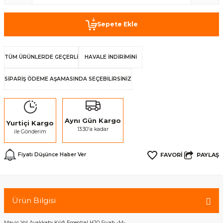
Sepete Ekle
TÜM ÜRÜNLERDE GEÇERLİ
HAVALE İNDİRİMİNİ
SİPARİŞ ÖDEME AŞAMASINDA SEÇEBİLİRSİNİZ
Aynı Gün Kargo
Yurtiçi Kargo
13:30'a kadar
ile Gönderim
PAYLAŞ
Fiyatı Düşünce Haber Ver
Ürün Bilgisi
Mavic Yol Ayakkabı Kılıfı Essential H20 Siyah -M-