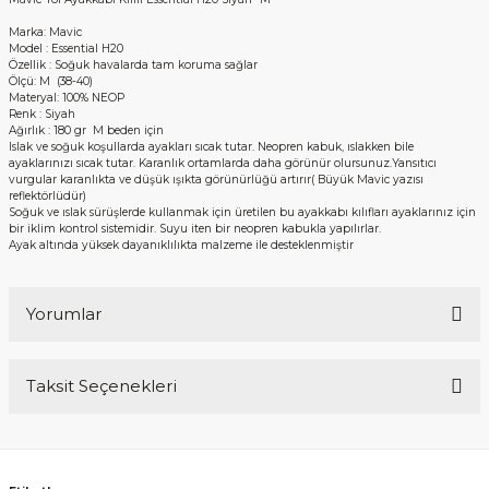
Marka: Mavic
Model : Essential H20
Özellik : Soğuk havalarda tam koruma sağlar
Ölçü: M (38-40)
Materyal: 100% NEOP
Renk : Siyah
Ağırlık : 180 gr M beden için
Islak ve soğuk koşullarda ayakları sıcak tutar. Neopren kabuk, ıslakken bile
ayaklarınızı sıcak tutar. Karanlık ortamlarda daha görünür olursunuz.Yansıtıcı
vurgular karanlıkta ve düşük ışıkta görünürlüğü artırır( Büyük Mavic yazısı
reflektörlüdür)
Soğuk ve ıslak sürüşlerde kullanmak için üretilen bu ayakkabı kılıfları ayaklarınız için
bir iklim kontrol sistemidir. Suyu iten bir neopren kabukla yapılırlar.
Ayak altında yüksek dayanıklılıkta malzeme ile desteklenmiştir
Yorumlar
Taksit Seçenekleri
Bu ürüne ilk yorumu siz yapın!
Yorum Yaz