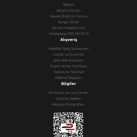
İletişim
İletişim Formu
Havale Bildirim Formu
Kargo Takibi
Banka Hesaplarımız
WhatsApp: 0551 093 19 31
Alışveriş
Mesafeli Satış Sözleşmesi
Gizlilik ve Güvenlik
İptal İade Koşullari
Kişisel Veriler Politikası
Sipariş Ve Teslimat
Ödeme Detayları
Bilgiler
Shimano Service Center
Çalışma Saatleri
Mağaza Fotoğrafları