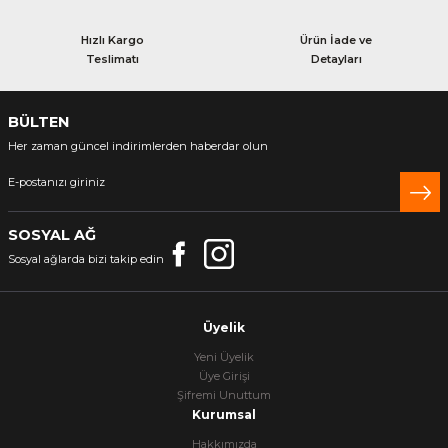
Hızlı Kargo
Ürün İade ve
Teslimatı
Detayları
BÜLTEN
Her zaman güncel indirimlerden haberdar olun
SOSYAL AĞ
Sosyal ağlarda bizi takip edin
Üyelik
Yeni Üyelik
Üye Girişi
Şifremi Unuttum
Kurumsal
Hakkımızda