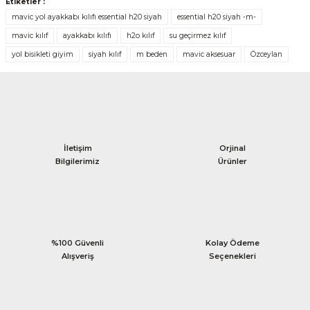
Etiketler :
mavic yol ayakkabı kılıfı essential h20 siyah
essential h20 siyah -m-
mavic kılıf
ayakkabı kılıfı
h2o kılıf
su geçirmez kılıf
yol bisikleti giyim
siyah kılıf
m beden
mavic aksesuar
Özceylan
İletişim
Orjinal
Bilgilerimiz
Ürünler
%100 Güvenli
Kolay Ödeme
Alışveriş
Seçenekleri