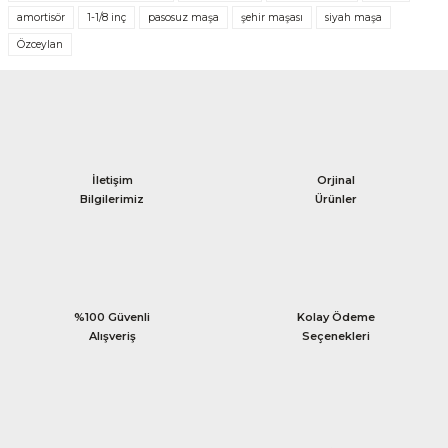
amortisör
1-1/8 inç
pasosuz maşa
şehir maşası
siyah maşa
Yorum Yaz
Özceylan
İletişim
Orjinal
Bilgilerimiz
Ürünler
%100 Güvenli
Kolay Ödeme
Alışveriş
Seçenekleri