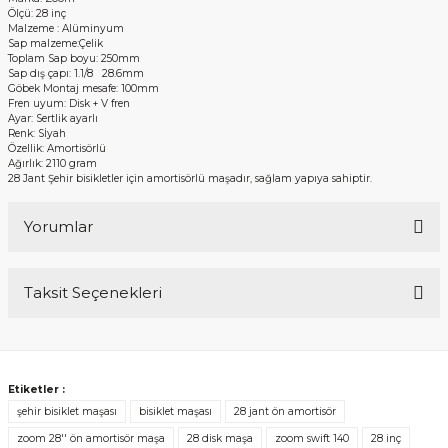
Ölçü: 28 inç
Malzeme : Alüminyum
Sap malzeme:Çelik
Toplam Sap boyu: 250mm
Sap dış çapı: 1.1/8 28.6mm
Göbek Montaj mesafe: 100mm
Fren uyum: Disk + V fren
Ayar: Sertlik ayarlı
Renk: Sİyah
Özellik: Amortisörlü
Ağırlık: 2110 gram
28 Jant Şehir bisikletler için amortisörlü maşadır, sağlam yapıya sahiptir.
Yorumlar
Taksit Seçenekleri
Kron TX-150 Hd İçin Güzel Bir Seçim
Maşa, hidrolik disk fren sistemine sahip olan bisikletimle uyum sağladı ve sürüş
Etiketler :
kalitemi fazlasıyla arttırdı.
şehir bisiklet maşası
bisiklet maşası
28 jant ön amortisör
Görkem Taşkın | 16/10/2024
zoom 28'' ön amortisör maşa
28 disk maşa
zoom swift 140
28 inç