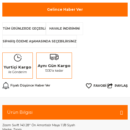
Gelince Haber Ver
TÜM ÜRÜNLERDE GEÇERLİ
HAVALE İNDİRİMİNİ
SİPARİŞ ÖDEME AŞAMASINDA SEÇEBİLİRSİNİZ
Aynı Gün Kargo
Yurtiçi Kargo
13:30'a kadar
ile Gönderim
PAYLAŞ
Fiyatı Düşünce Haber Ver
Ürün Bilgisi
Zoom Swift 140 28'' Ön Amortisör Maşa 1.1/8 Siyah
Marka: Zoom