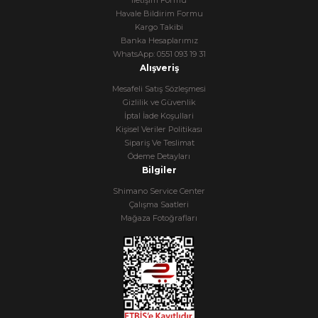
İletişim Formu
Havale Bildirim Formu
Kargo Takibi
Banka Hesaplarımız
WhatsApp: 0551 093 19 31
Alışveriş
Mesafeli Satış Sözleşmesi
Gizlilik ve Güvenlik
İptal İade Koşullari
Kişisel Veriler Politikası
Sipariş Ve Teslimat
Ödeme Detayları
Bilgiler
Shimano Service Center
Çalışma Saatleri
Mağaza Fotoğrafları