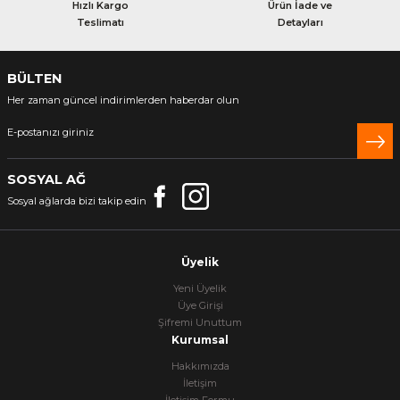
Hızlı Kargo
Ürün İade ve
Teslimatı
Detayları
BÜLTEN
Her zaman güncel indirimlerden haberdar olun
SOSYAL AĞ
Sosyal ağlarda bizi takip edin
Üyelik
Yeni Üyelik
Üye Girişi
Şifremi Unuttum
Kurumsal
Hakkımızda
İletişim