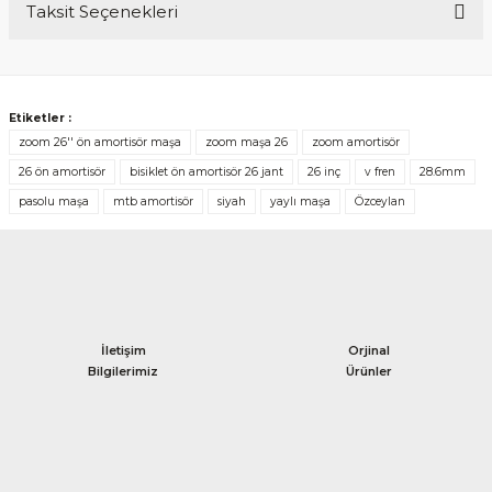
Taksit Seçenekleri
Bu ürüne ilk yorumu siz yapın!
Yorum Yaz
Etiketler :
zoom 26'' ön amortisör maşa
zoom maşa 26
zoom amortisör
26 ön amortisör
bisiklet ön amortisör 26 jant
26 inç
v fren
28.6mm
pasolu maşa
mtb amortisör
siyah
yaylı maşa
Özceylan
İletişim
Orjinal
Bilgilerimiz
Ürünler