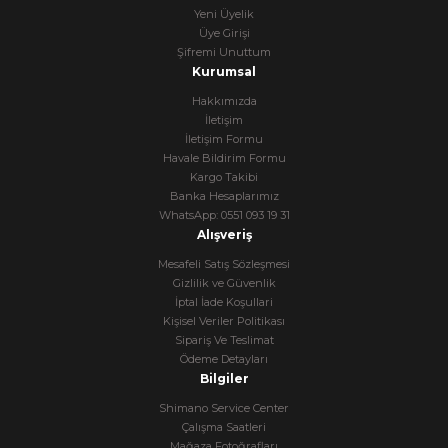
Yeni Üyelik
Üye Girişi
Şifremi Unuttum
Kurumsal
Hakkımızda
İletişim
İletişim Formu
Havale Bildirim Formu
Kargo Takibi
Banka Hesaplarımız
WhatsApp: 0551 093 19 31
Alışveriş
Mesafeli Satış Sözleşmesi
Gizlilik ve Güvenlik
İptal İade Koşullari
Kişisel Veriler Politikası
Sipariş Ve Teslimat
Ödeme Detayları
Bilgiler
Shimano Service Center
Çalışma Saatleri
Mağaza Fotoğrafları