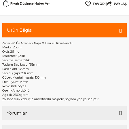
PAYLAŞ
Fiyatı Düşünce Haber Ver
Gidon Ek Aparatları
Reflektörler
Ürün Bilgisi
Diğer Aksesuar
Zoom 26'' Ön Amortisör Maşa V Fren 28.6mm Pasolu
Marka: Zoom
Ölçü: 26 inç
rm
Malzeme : Çelik
Sap malzeme:Çelik
Toplam Sap boyu: 155mm
Paso alanı : 45mm
Sap dış çapı: 28.6mm
Göbek Montaj mesafe: 100mm
Fren uyum: V fren
Renk: Kirli beyaz
Özellik:Amortisörlü
Ağırlık: 2100 gram
26 Jant bisikletler için amortisörlü maşadır, sağlam yapıya sahiptir.
Yorumlar