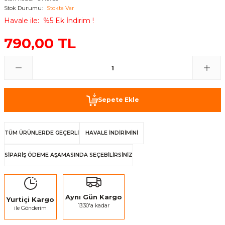
Stok Durumu
Stokta Var
Sele Kılıfları
Havale ile
%5 Ek İndirim !
790,00 TL
Kamera Ve Aparatları
petler
Askı ve Standlar
Sepete Ekle
Kadro Koruma
TÜM ÜRÜNLERDE GEÇERLİ
HAVALE İNDİRİMİNİ
Zincir Muhafazaları
SİPARİŞ ÖDEME AŞAMASINDA SEÇEBİLİRSİNİZ
Bagaj Lastikleri
Paça Bantları
Aynı Gün Kargo
Yurtiçi Kargo
13:30'a kadar
ile Gönderim
Maşa Kılıfları