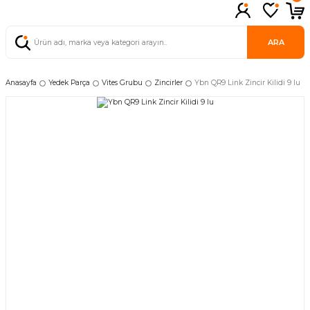
ARA
Anasayfa
Yedek Parça
Vites Grubu
Zincirler
Ybn QR9 Link Zincir Kilidi 9 lu