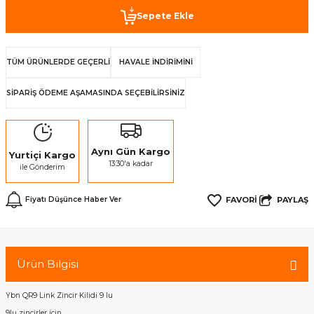
Sepete Ekle
TÜM ÜRÜNLERDE GEÇERLİ
HAVALE İNDİRİMİNİ
SİPARİŞ ÖDEME AŞAMASINDA SEÇEBİLİRSİNİZ
Aynı Gün Kargo
Yurtiçi Kargo
13:30'a kadar
ile Gönderim
PAYLAŞ
Fiyatı Düşünce Haber Ver
Ürün Bilgisi
Ybn QR9 Link Zincir Kilidi 9 lu
9lu zincirler için