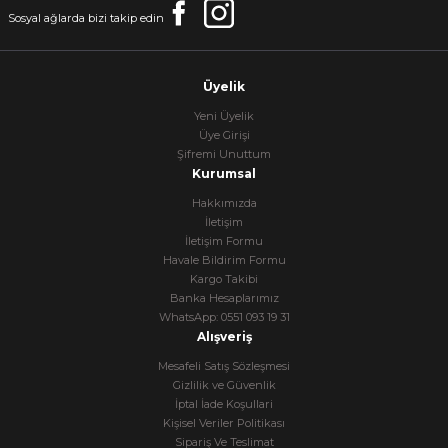
Sosyal ağlarda bizi takip edin
Üyelik
Yeni Üyelik
Üye Girişi
Şifremi Unuttum
Kurumsal
Hakkımızda
İletişim
İletişim Formu
Havale Bildirim Formu
Kargo Takibi
Banka Hesaplarımız
WhatsApp: 0551 093 19 31
Alışveriş
Mesafeli Satış Sözleşmesi
Gizlilik ve Güvenlik
İptal İade Koşullari
Kişisel Veriler Politikası
Sipariş Ve Teslimat