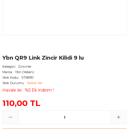
Ybn QR9 Link Zincir Kilidi 9 lu
Kategori
Zincirler
Marka
Ybn (Yaban)
Stok Kodu
ST06910
Stok Durumu
Stokta Var
Havale ile
%5 Ek İndirim !
110,00 TL