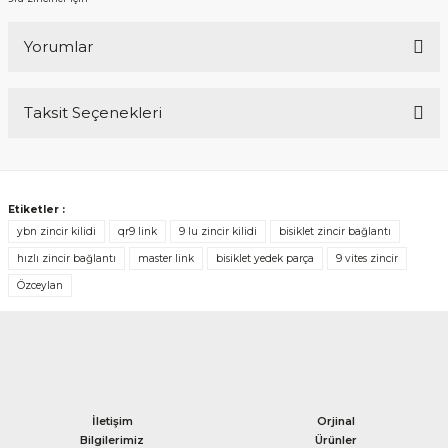
Yorumlar
Taksit Seçenekleri
Bu ürüne ilk yorumu siz yapın!
Yorum Yaz
Etiketler :
ybn zincir kilidi
qr9 link
9 lu zincir kilidi
bisiklet zincir bağlantı
hızlı zincir bağlantı
master link
bisiklet yedek parça
9 vites zincir
Özceylan
İletişim
Orjinal
Bilgilerimiz
Ürünler