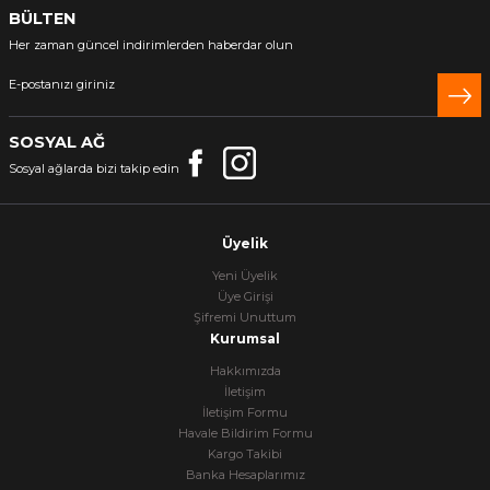
BÜLTEN
Her zaman güncel indirimlerden haberdar olun
SOSYAL AĞ
Sosyal ağlarda bizi takip edin
Üyelik
Yeni Üyelik
Üye Girişi
Şifremi Unuttum
Kurumsal
Hakkımızda
İletişim
İletişim Formu
Havale Bildirim Formu
Kargo Takibi
Banka Hesaplarımız