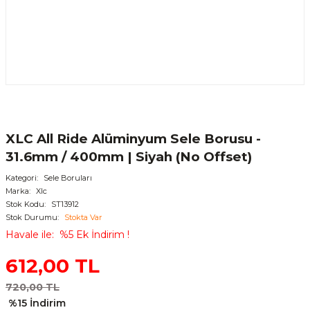
XLC All Ride Alüminyum Sele Borusu -
31.6mm / 400mm | Siyah (No Offset)
Kategori
Sele Boruları
Marka
Xlc
Stok Kodu
ST13912
Stok Durumu
Stokta Var
Havale ile
%5 Ek İndirim !
612,00 TL
720,00 TL
%15 İndirim