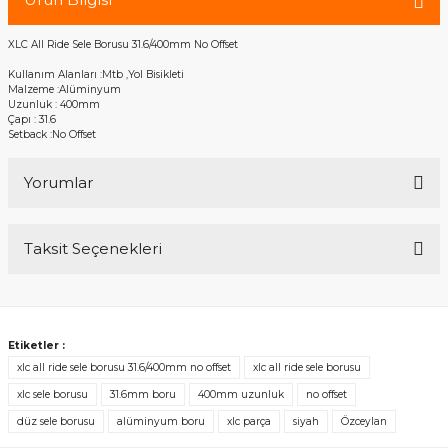
XLC All Ride Sele Borusu 31.6/400mm No Offset
Kullanım Alanları :Mtb ,Yol Bisikleti
Malzeme :Alüminyum
Uzunluk : 400mm
Çapı : 31.6
Setback :No Offset
Yorumlar
Taksit Seçenekleri
Bu ürüne ilk yorumu siz yapın!
Yorum Yaz
Etiketler :
xlc all ride sele borusu 31.6/400mm no offset
xlc all ride sele borusu
xlc sele borusu
31.6mm boru
400mm uzunluk
no offset
düz sele borusu
alüminyum boru
xlc parça
siyah
Özceylan