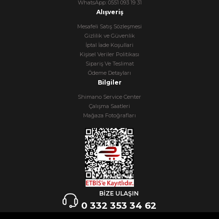
WhatsApp: 0551 093 19 31
Alışveriş
Mesafeli Satış Sözleşmesi
Gizlilik ve Güvenlik
İptal İade Koşullari
Kişisel Veriler Politikası
Sipariş Ve Teslimat
Ödeme Detayları
Bilgiler
Shimano Service Center
Çalışma Saatleri
Mağaza Fotoğrafları
BİZE ULAŞIN
0 332 353 34 62