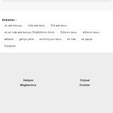
Yorum Yaz
Etiketler :
xlc sele borusu
mtb sele boru
31.6 sele boru
xlc all ride sele borusu 31.6/400mm 5mm
31.6mm boru
400mm boru
setback
geriye yatık
alüminyum boru
all ride
xlc parça
Özceylan
İletişim
Orjinal
Bilgilerimiz
Ürünler