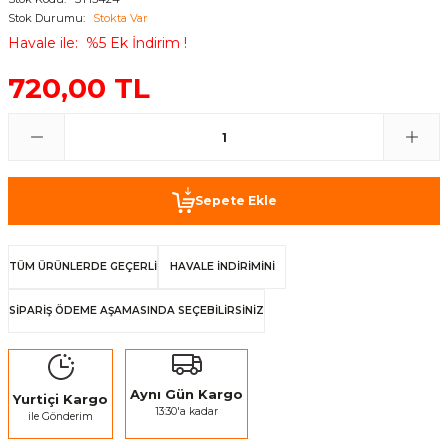
Stok Durumu
Stokta Var
Sele Kılıfları
Havale ile
%5 Ek İndirim !
720,00 TL
Kamera Ve Aparatları
petler
Askı ve Standlar
Sepete Ekle
Kadro Koruma
TÜM ÜRÜNLERDE GEÇERLİ
HAVALE İNDİRİMİNİ
Zincir Muhafazaları
SİPARİŞ ÖDEME AŞAMASINDA SEÇEBİLİRSİNİZ
Bagaj Lastikleri
Paça Bantları
Aynı Gün Kargo
Yurtiçi Kargo
13:30'a kadar
ile Gönderim
Maşa Kılıfları