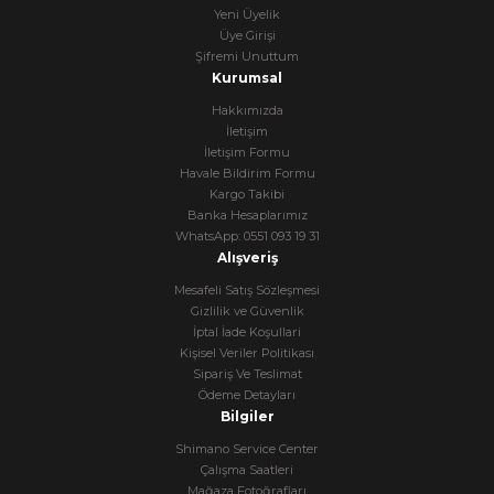
Yeni Üyelik
Üye Girişi
Şifremi Unuttum
Kurumsal
Hakkımızda
İletişim
İletişim Formu
Havale Bildirim Formu
Kargo Takibi
Banka Hesaplarımız
WhatsApp: 0551 093 19 31
Alışveriş
Mesafeli Satış Sözleşmesi
Gizlilik ve Güvenlik
İptal İade Koşullari
Kişisel Veriler Politikası
Sipariş Ve Teslimat
Ödeme Detayları
Bilgiler
Shimano Service Center
Çalışma Saatleri
Mağaza Fotoğrafları