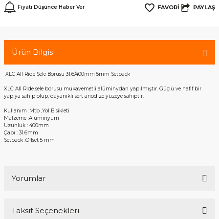
PAYLAŞ
Fiyatı Düşünce Haber Ver
Gidon Ek Aparatları
Reflektörler
Ürün Bilgisi
Diğer Aksesuar
XLC All Ride Sele Borusu 31.6/400mm 5mm Setback
XLC All Ride sele borusu mukavemetli alüminydan yapılmıştır. Güçlü ve hafif bir
rm
yapıya sahip olup, dayanıklı sert anodize yüzeye sahiptir.
Kullanım :Mtb ,Yol Bisikleti
Malzeme :Alüminyum
Uzunluk : 400mm
Çapı : 31.6mm
Setback :Offset 5 mm
Yorumlar
Taksit Seçenekleri
Bu ürüne ilk yorumu siz yapın!