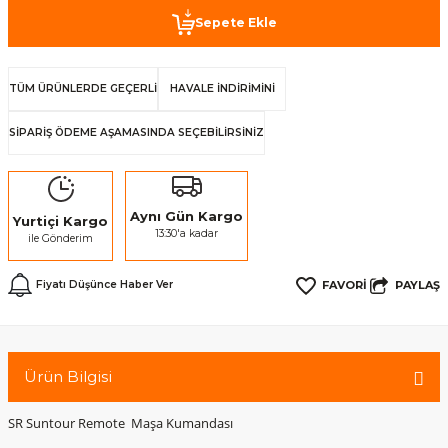
Sepete Ekle
TÜM ÜRÜNLERDE GEÇERLİ
HAVALE İNDİRİMİNİ
SİPARİŞ ÖDEME AŞAMASINDA SEÇEBİLİRSİNİZ
Aynı Gün Kargo
Yurtiçi Kargo
13:30'a kadar
ile Gönderim
PAYLAŞ
Fiyatı Düşünce Haber Ver
Ürün Bilgisi
SR Suntour Remote Maşa Kumandası