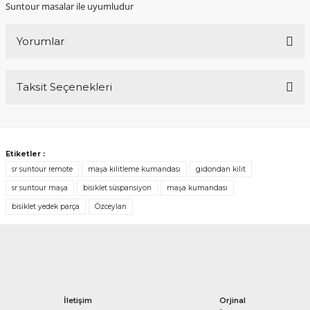
Suntour masalar ile uyumludur
Yorumlar
Taksit Seçenekleri
Bu ürüne ilk yorumu siz yapın!
Yorum Yaz
Etiketler :
sr suntour remote
maşa kilitleme kumandası
gidondan kilit
sr suntour maşa
bisiklet süspansiyon
maşa kumandası
bisiklet yedek parça
Özceylan
İletişim
Orjinal