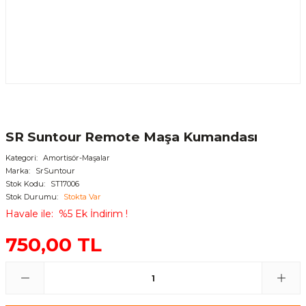
SR Suntour Remote Maşa Kumandası
Kategori
Amortisör-Maşalar
Marka
SrSuntour
Stok Kodu
ST17006
Stok Durumu
Stokta Var
Havale ile
%5 Ek İndirim !
750,00 TL