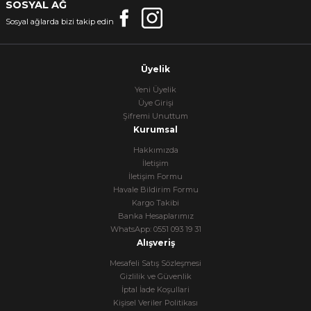
SOSYAL AĞ
Sosyal ağlarda bizi takip edin
Üyelik
Yeni Üyelik
Üye Girişi
Şifremi Unuttum
Kurumsal
Hakkımızda
İletişim
İletişim Formu
Havale Bildirim Formu
Kargo Takibi
Banka Hesaplarımız
WhatsApp: 0551 093 19 31
Alışveriş
Mesafeli Satış Sözleşmesi
Gizlilik ve Güvenlik
İptal İade Koşullari
Kişisel Veriler Politikası