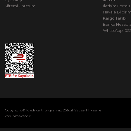
Şifremi Unuttum
İletişim Formu
Havale Bildiri
Kargo Takibi
Banka Hesapla
WhatsApp: 0551
Copyright© Kredi kartı bilgileriniz 256bit SSL sertifikası ile
korunmaktadır.