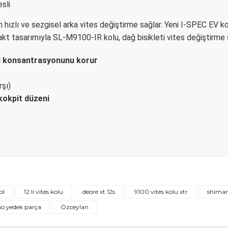
sli
hızlı ve sezgisel arka vites değiştirme sağlar. Yeni I-SPEC EV kol
akt tasarımıyla SL-M9100-IR kolu, dağ bisikleti vites değiştirme
ücü konsantrasyonunu korur
şı)
 kokpit düzeni
Bu ürüne ilk yorumu siz yapın!
ol
12 li vites kolu
deore xt 12s
9100 vites kolu xtr
shimano
Yorum Yaz
o yedek parça
Özceylan