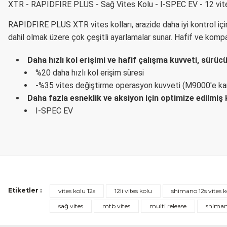
XTR - RAPIDFIRE PLUS - Sağ Vites Kolu - I-SPEC EV - 12 vite
RAPIDFIRE PLUS XTR vites kolları, arazide daha iyi kontrol için 
dahil olmak üzere çok çeşitli ayarlamalar sunar. Hafif ve komp
Daha hızlı kol erişimi ve hafif çalışma kuvveti, sür
%20 daha hızlı kol erişim süresi
-%35 vites değiştirme operasyon kuvveti (M9000'e kar
Daha fazla esneklik ve aksiyon için optimize edilmiş
I-SPEC EV
Etiketler :
vites kolu 12s
12li vites kolu
shimano 12s vites k
sağ vites
mtb vites
multi release
shiman