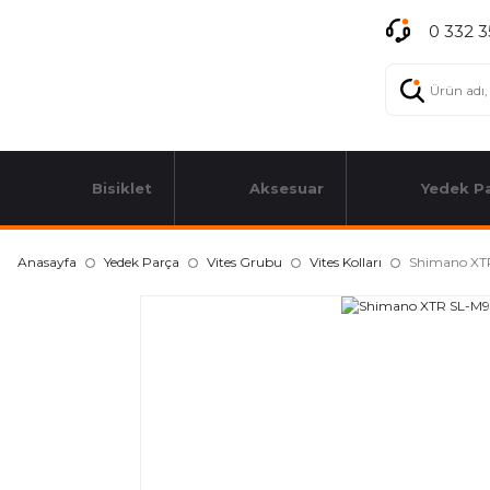
0 332 3
Bisiklet
Aksesuar
Yedek P
Anasayfa
Yedek Parça
Vites Grubu
Vites Kolları
Shimano XTR