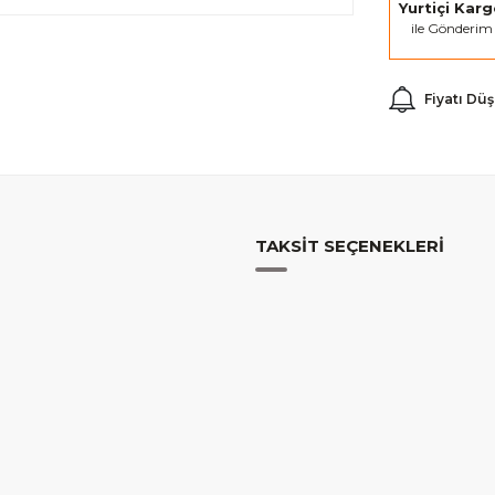
Yurtiçi Kar
ile Gönderim
Fiyatı Dü
TAKSIT SEÇENEKLERI