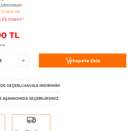
LM9100IRAP
Stokta Var
 Ek İndirim !
00 TL
ava
Sepete Ekle
DE GEÇERLİ
HAVALE İNDİRİMİNİ
E AŞAMASINDA SEÇEBİLİRSİNİZ