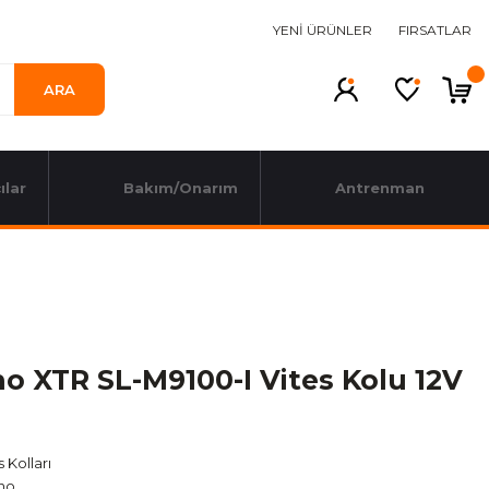
YENİ ÜRÜNLER
FIRSATLAR
ARA
ılar
Bakım/Onarım
Antrenman
o XTR SL-M9100-I Vites Kolu 12V
s Kolları
no