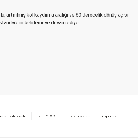
u, artırılmış kol kaydırma aralığı ve 60 derecelik dönüş açısı
 standardını belirlemeye devam ediyor.
 xtr vites kolu
sl-m9100-i
12 vites kolu
i-spec ev