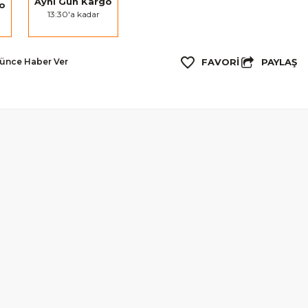
Aynı Gün Kargo
go
13:30'a kadar
PAYLAŞ
şünce Haber Ver