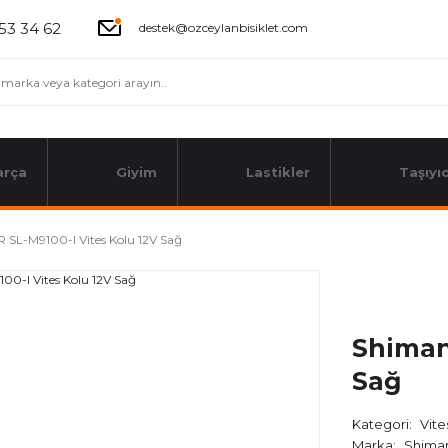
53 34 62
destek@ozceylanbisiklet.com
arça
Giyim
Lastikler
Taşıyıc
 SL-M9100-I Vites Kolu 12V Sağ
Shiman
Sağ
Kategori
Vite
Marka
Shima