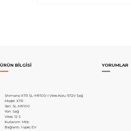
ÜRÜN BILGISI
YORUMLAR
Shimano XTR SL-M9100-I Vites Kolu 11/12V Sağ
Model: XTR
Seri: SL-M9100
Yön: Sağ
Vites: 12 S
Kullanım: Mtb
Bağlantı: I-spec EV