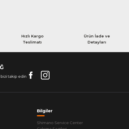
Hızlı Kargo
Ürün İade ve
Teslimatı
Detayları
AĞ
bizi takip edin
Bilgiler
Shimano Service Center
Çalışma Saatleri