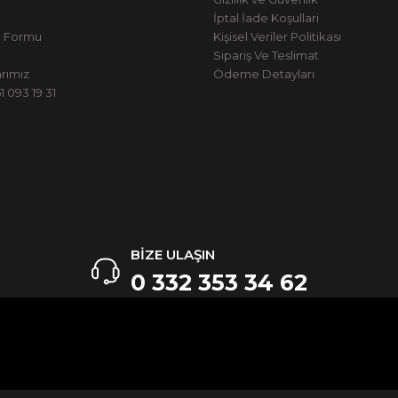
İptal İade Koşullari
m Formu
Kişisel Veriler Politikası
Sipariş Ve Teslimat
rımız
Ödeme Detayları
 093 19 31
BİZE ULAŞIN
0 332 353 34 62