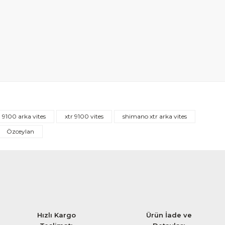
9100 arka vites
xtr 9100 vites
shimano xtr arka vites
Özceylan
Hızlı Kargo
Ürün İade ve