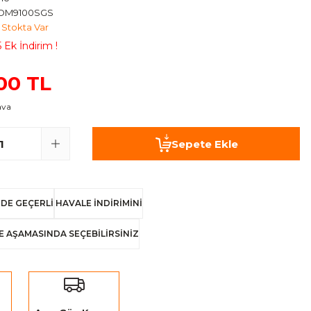
RDM9100SGS
Stokta Var
 Ek İndirim !
,00 TL
ava
Sepete Ekle
DE GEÇERLİ
HAVALE İNDİRİMİNİ
E AŞAMASINDA SEÇEBİLİRSİNİZ