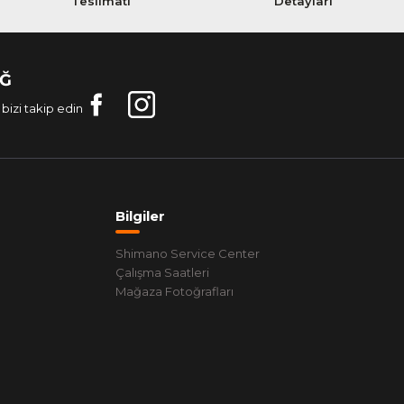
Teslimatı
Detayları
AĞ
bizi takip edin
Bilgiler
Shimano Service Center
Çalışma Saatleri
Mağaza Fotoğrafları