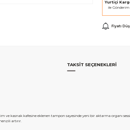
Yurtiçi Kar
ile Gönderim
Fiyatı Dü
TAKSIT SEÇENEKLERI
ilim ve kasnak kafesine eklenen tampon sayesinde yeni bir aktarma organı sessiz
nzili artırır.