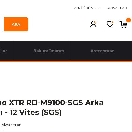
YENİ ÜRÜNLER
FIRSATLAR
ARA
ılar
Bakım/Onarım
Antrenman
o XTR RD-M9100-SGS Arka
ı - 12 Vites (SGS)
 Aktarıcılar
no