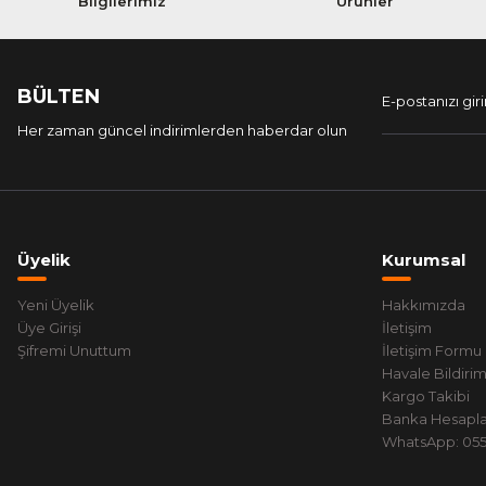
Bilgilerimiz
Ürünler
BÜLTEN
Her zaman güncel indirimlerden haberdar olun
Üyelik
Kurumsal
Yeni Üyelik
Hakkımızda
Üye Girişi
İletişim
Şifremi Unuttum
İletişim Formu
Havale Bildiri
Kargo Takibi
Banka Hesapla
WhatsApp: 0551