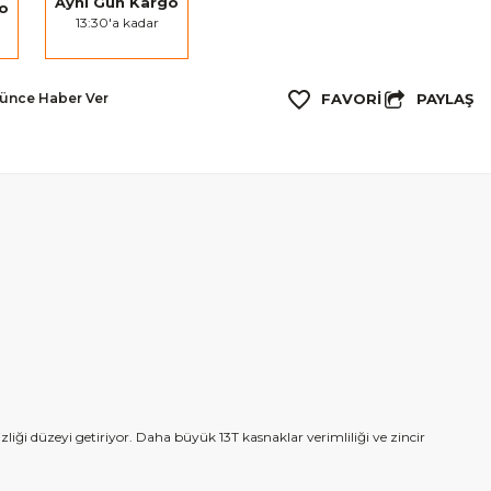
Aynı Gün Kargo
go
13:30'a kadar
PAYLAŞ
şünce Haber Ver
liği düzeyi getiriyor. Daha büyük 13T kasnaklar verimliliği ve zincir