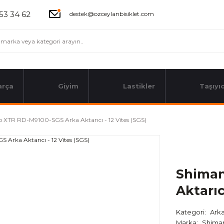
53 34 62
destek@ozceylanbisiklet.com
arça
Giyim
Lastikler
Taşıyıc
 XTR RD-M9100-SGS Arka Aktarıcı - 12 Vites (SGS)
Shiman
Aktarıc
Kategori
Arka
Marka
Shima