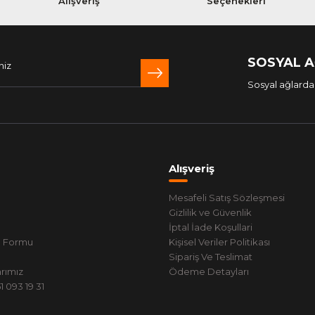
Alışveriş
Seçenekleri
SOSYAL 
Sosyal ağlarda 
Alışveriş
Mesafeli Satış Sözleşmesi
Gizlilik ve Güvenlik
İptal İade Koşullari
m Formu
Kişisel Veriler Politikası
Sipariş Ve Teslimat
rımız
Ödeme Detayları
 093 19 31