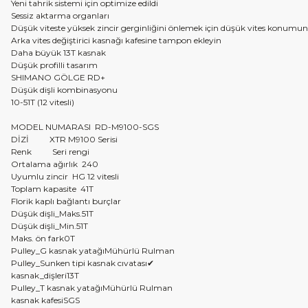
Yeni tahrik sistemi için optimize edildi
Sessiz aktarma organları
Düşük viteste yüksek zincir gerginliğini önlemek için düşük vites konumunda 
Arka vites değiştirici kasnağı kafesine tampon ekleyin
Daha büyük 13T kasnak
Düşük profilli tasarım
SHIMANO GÖLGE RD+
Düşük dişli kombinasyonu
10-51T (12 vitesli)
MODEL NUMARASI
RD-M9100-SGS
DİZİ
XTR M9100 Serisi
Renk
Seri rengi
Ortalama ağırlık 240
Uyumlu zincir
HG 12 vitesli
Toplam kapasite
41T
Florik kaplı bağlantı burçlar
Düşük dişli_Maks.
51T
Düşük dişli_Min.
51T
Maks. ön fark
0T
Pulley_G kasnak yatağı
Mühürlü Rulman
Pulley_Sunken tipi kasnak cıvatası
✔
kasnak_dişleri
13T
Pulley_T kasnak yatağı
Mühürlü Rulman
kasnak kafesi
SGS