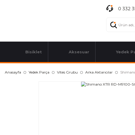
0 332 3
Bisiklet
Aksesuar
Yedek P
Anasayfa
Yedek Parça
Vites Grubu
Arka Aktarıcılar
Shimano