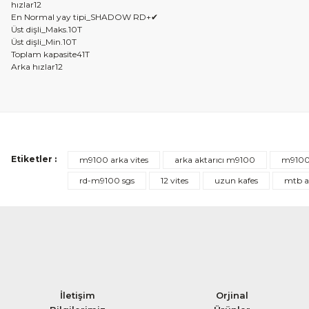
hızlar
12
En Normal yay tipi_SHADOW RD+
✔
Üst dişli_Maks.
10T
Üst dişli_Min.
10T
Toplam kapasite
41T
Arka hızlar
12
Etiketler :
m9100 arka vites
arka aktarıcı m9100
m9100 
rd-m9100 sgs
12 vites
uzun kafes
mtb ak
İletişim
Orjinal