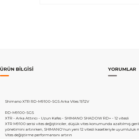
ÜRÜN BILGISI
YORUMLAR
Shimano XTR RD-M9100-SGS Arka Vites 11/12V
RD-M9100-SGS
XTR - Arka Attırıcı - Uzun Kafes - SHIMANO SHADOW RD+ - 12 vitesli
XTR M9100 serisi vites değiştiriciler, düşük vites konumunda azaltılmış ger
yönetimini artırırken, SHIMANO'nun yeni 12 vitesli kasetleriyle uyumluluk me
Vites değiştirme performansını artırın