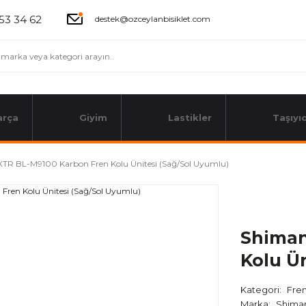
53 34 62
destek@ozceylanbisiklet.com
arça
Giyim
Lastikler
Taşıyıc
TR BL-M9100 Karbon Fren Kolu Ünitesi (Sağ/Sol Uyumlu)
Shiman
Kolu Ü
Kategori
Fren
Marka
Shima