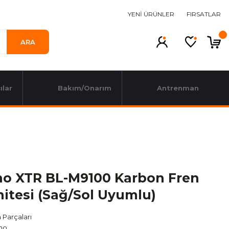
YENİ ÜRÜNLER
FIRSATLAR
ARA
ılar
Bakım/Onarım
Antrenman
o XTR BL-M9100 Karbon Fren
nitesi (Sağ/Sol Uyumlu)
 Parçaları
no