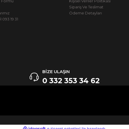
m Formu
Kişisel Veriler Politikası
Sipariş Ve Teslimat
rımız
Ödeme Detayları
 093 19 31
BİZE ULAŞIN
0 332 353 34 62
ile
ideasoft
e-