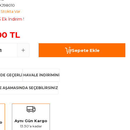
XJ98010
Stokta Var
 Ek İndirim !
00 TL
Sepete Ekle
DE GEÇERLİ
HAVALE İNDİRİMİNİ
E AŞAMASINDA SEÇEBİLİRSİNİZ
Aynı Gün Kargo
go
13:30'a kadar