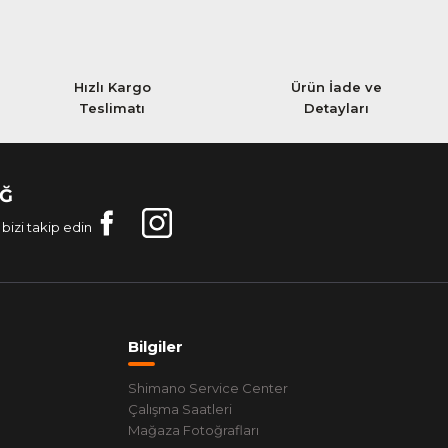
Hızlı Kargo
Ürün İade ve
Teslimatı
Detayları
AĞ
bizi takip edin
Bilgiler
Shimano Service Center
Çalışma Saatleri
Mağaza Fotoğrafları