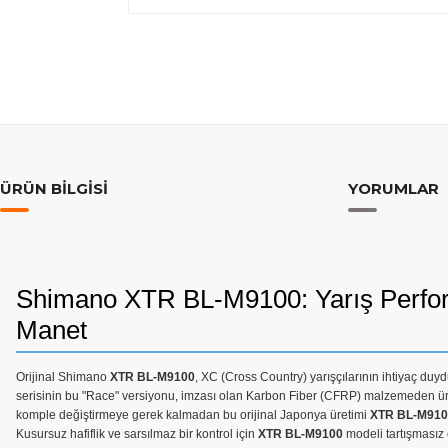
ÜRÜN BILGISI
YORUMLAR
Shimano XTR BL-M9100: Yarış Perform
Manet
Orijinal Shimano
XTR BL-M9100
, XC (Cross Country) yarışçılarının ihtiyaç du
serisinin bu "Race" versiyonu, imzası olan Karbon Fiber (CFRP) malzemeden üret
komple değiştirmeye gerek kalmadan bu orijinal Japonya üretimi
XTR BL-M910
Kusursuz hafiflik ve sarsılmaz bir kontrol için
XTR BL-M9100
modeli tartışmasız 