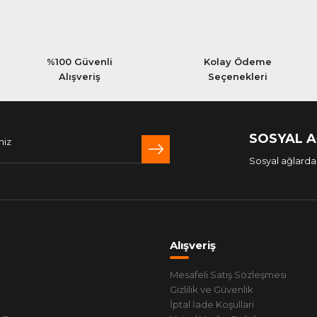
%100 Güvenli
Kolay Ödeme
Alışveriş
Seçenekleri
SOSYAL 
Sosyal ağlarda 
Alışveriş
Mesafeli Satış Sözleşmesi
Gizlilik ve Güvenlik
İptal İade Koşullari