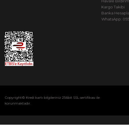
Havale Bildiri
Kargo Takibi
Banka Hesapla
WhatsApp: 0551
Copyright© Kredi kartı bilgileriniz 256bit SSL sertifikası ile
korunmaktadır.