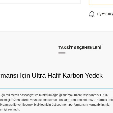
Fiyatı Dü
TAKSIT SEÇENEKLERI
ansı İçin Ultra Hafif Karbon Yedek
yduğu milimetrik hassasiyet ve minimum ağırlığı sunmak üzere tasarlanmıştır. XTR
ilmiştir. Kaza, darbe veya aşınma sonucu hasar gören fren kolunuzu, hidrolik ünit
0
parçası ile yenileyerek bisikletinizin üst segment performansını koruyabilirsiniz.
en iyi seçimdir.