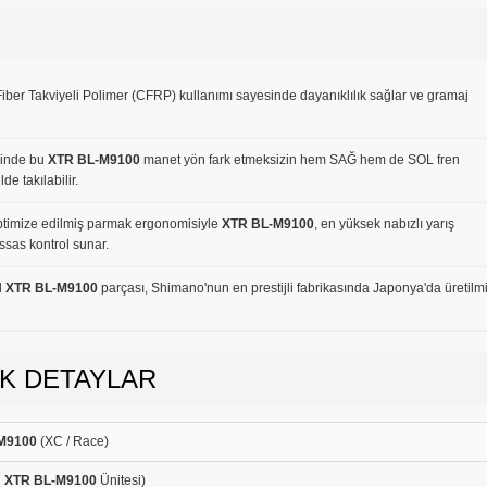
iber Takviyeli Polimer (CFRP) kullanımı sayesinde dayanıklılık sağlar ve gramaj
esinde bu
XTR BL-M9100
manet yön fark etmeksizin hem SAĞ hem de SOL fren
e takılabilir.
timize edilmiş parmak ergonomisiyle
XTR BL-M9100
, en yüksek nabızlı yarış
ssas kontrol sunar.
l
XTR BL-M9100
parçası, Shimano'nun en prestijli fabrikasında Japonya'da üretilm
İK DETAYLAR
M9100
(XC / Race)
l
XTR BL-M9100
Ünitesi)