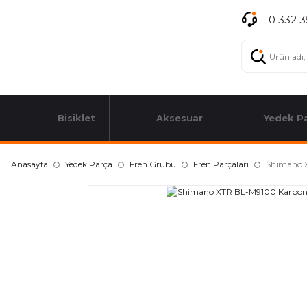
0 332 3
Bisiklet
Aksesuar
Yedek P
Anasayfa
Yedek Parça
Fren Grubu
Fren Parçaları
Shimano X