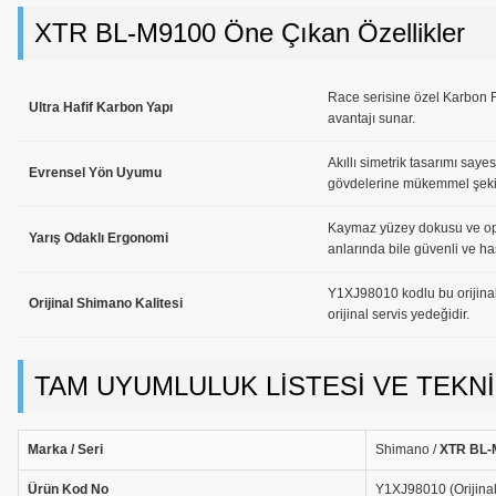
XTR BL-M9100 Öne Çıkan Özellikler
Race serisine özel Karbon F
Ultra Hafif Karbon Yapı
avantajı sunar.
Akıllı simetrik tasarımı say
Evrensel Yön Uyumu
gövdelerine mükemmel şekild
Kaymaz yüzey dokusu ve op
Yarış Odaklı Ergonomi
anlarında bile güvenli ve ha
Y1XJ98010 kodlu bu orijina
Orijinal Shimano Kalitesi
orijinal servis yedeğidir.
TAM UYUMLULUK LİSTESİ VE TEKN
Marka / Seri
Shimano /
XTR BL-
Ürün Kod No
Y1XJ98010 (Orijina