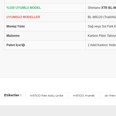
%100 UYUMLU MODEL
Shimano
XTR BL-M
UYUMSUZ MODELLER
BL-M9120 (Trail/Alü
Montaj Yönü
Sağ veya Sol Fark 
Malzeme
Karbon Fiber Takviy
Paket İçeriği
1 Adet Karbon Yede
Etiketler :
m9100 fren kolu ünite
m9100 manet
xtr fren