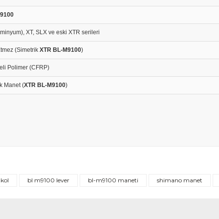
9100
minyum), XT, SLX ve eski XTR serileri
Etmez (Simetrik
XTR BL-M9100
)
eli Polimer (CFRP)
k Manet (
XTR BL-M9100
)
Bu ürüne ilk yorumu siz yapın!
 kol
bl m9100 lever
bl-m9100 maneti
shimano manet
Yorum Yaz