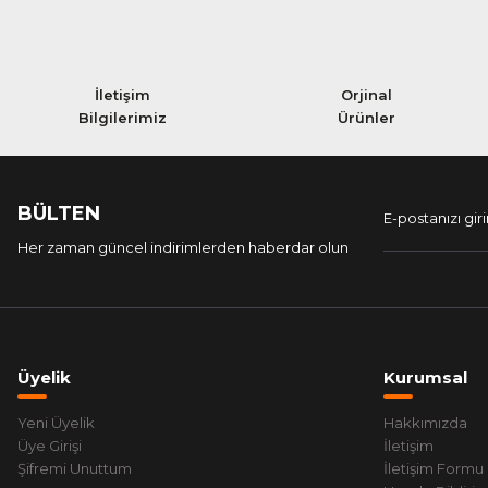
İletişim
Orjinal
Bilgilerimiz
Ürünler
BÜLTEN
Her zaman güncel indirimlerden haberdar olun
Üyelik
Kurumsal
Yeni Üyelik
Hakkımızda
Üye Girişi
İletişim
Şifremi Unuttum
İletişim Formu