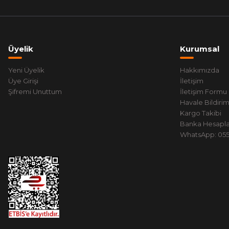
Üyelik
Kurumsal
Yeni Üyelik
Hakkımızda
Üye Girişi
İletişim
Şifremi Unuttum
İletişim Formu
Havale Bildiri
Kargo Takibi
Banka Hesapla
WhatsApp: 0551