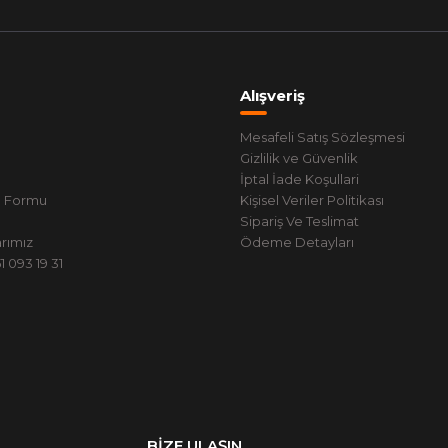
Alışveriş
Mesafeli Satış Sözleşmesi
Gizlilik ve Güvenlik
İptal İade Koşullari
m Formu
Kişisel Veriler Politikası
Sipariş Ve Teslimat
rımız
Ödeme Detayları
 093 19 31
BİZE ULAŞIN