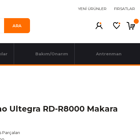
YENİ ÜRÜNLER
FIRSATLAR
ARA
ılar
Bakım/Onarım
Antrenman
o Ultegra RD-R8000 Makara
s Parçaları
no