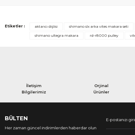
Etiketler :
aktarıcı dişlisi
shimano slx arka vites makara seti
shimano ultegra makara
rd-r8000 pulley
vit
İletişim
Orjinal
Bilgilerimiz
Ürünler
BÜLTEN
Her zaman güncel indirimlerden haberdar olun