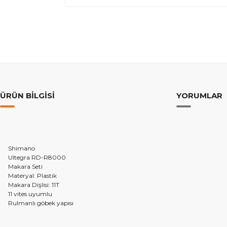
ÜRÜN BILGISI
YORUMLAR
Shimano
Ultegra RD-R8000
Makara Seti
Materyal: Plastik
Makara Dişlisi: 11T
11 vites uyumlu
Rulmanlı göbek yapısı