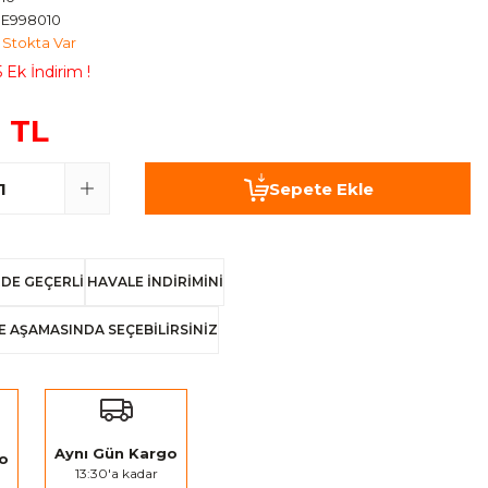
E998010
Stokta Var
 Ek İndirim !
 TL
Sepete Ekle
DE GEÇERLİ
HAVALE İNDİRİMİNİ
E AŞAMASINDA SEÇEBİLİRSİNİZ
Aynı Gün Kargo
go
13:30'a kadar