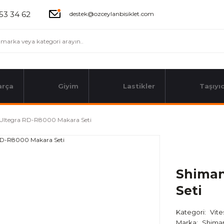
53 34 62
destek@ozceylanbisiklet.com
arça
Giyim
Lastikler
Taşıyıc
Ultegra RD-R8000 Makara Seti
Shiman
Seti
Kategori
Vite
Marka
Shima