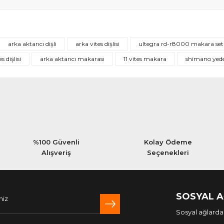
Bu ürüne ilk yorumu siz yapın!
arka aktarıcı dişli
arka vites dişlisi
ultegra rd-r8000 makara set
Yorum Yaz
es dişlisi
arka aktarıcı makarası
11 vites makara
shimano yed
%100 Güvenli
Kolay Ödeme
Alışveriş
Seçenekleri
SOSYAL 
Sosyal ağlarda 