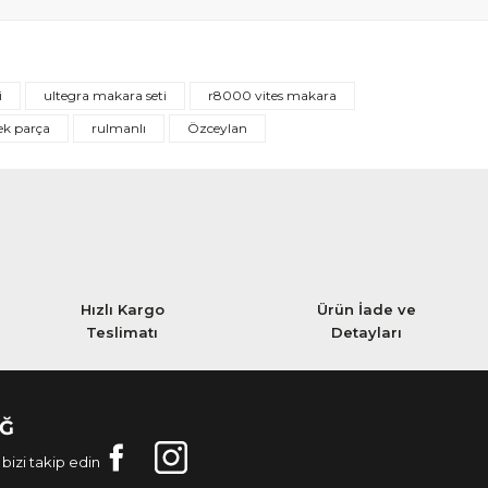
i
ultegra makara seti
r8000 vites makara
ek parça
rulmanlı
Özceylan
Hızlı Kargo
Ürün İade ve
Teslimatı
Detayları
AĞ
bizi takip edin