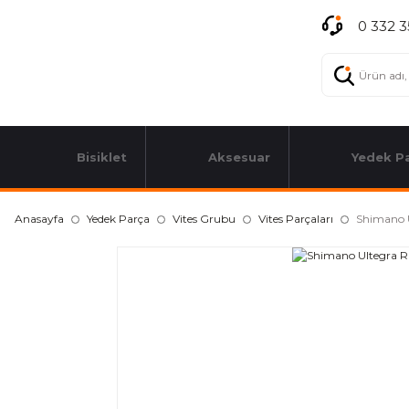
0 332 3
Bisiklet
Aksesuar
Yedek P
Anasayfa
Yedek Parça
Vites Grubu
Vites Parçaları
Shimano 