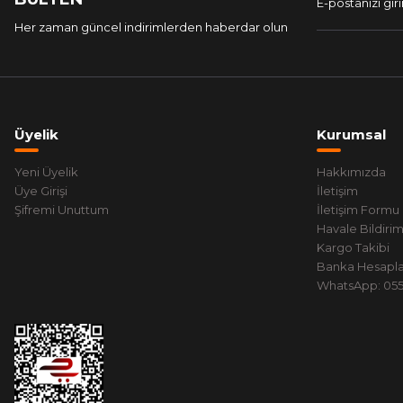
Her zaman güncel indirimlerden haberdar olun
Üyelik
Kurumsal
Yeni Üyelik
Hakkımızda
Üye Girişi
İletişim
Şifremi Unuttum
İletişim Formu
Havale Bildiri
Kargo Takibi
Banka Hesapla
WhatsApp: 0551