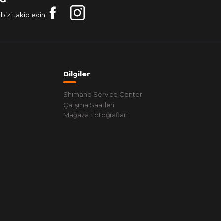
bizi takip edin
Bilgiler
Shimano Service Center
Çalışma Saatleri
Mağaza Fotoğrafları