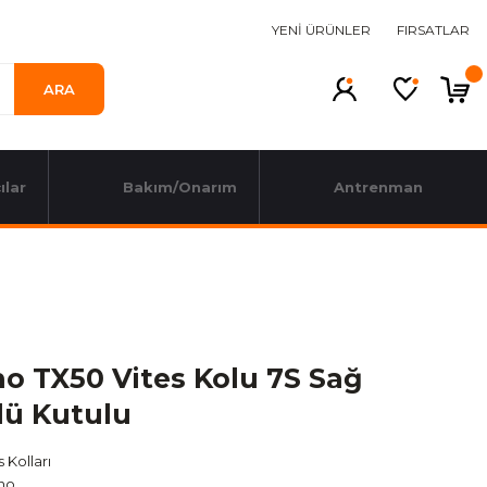
YENİ ÜRÜNLER
FIRSATLAR
ARA
ılar
Bakım/Onarım
Antrenman
o TX50 Vites Kolu 7S Sağ
lü Kutulu
s Kolları
no