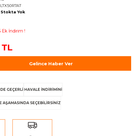
LTX50R7AT
Stokta Yok
 Ek İndirim !
 TL
Gelince Haber Ver
DE GEÇERLİ
HAVALE İNDİRİMİNİ
E AŞAMASINDA SEÇEBİLİRSİNİZ