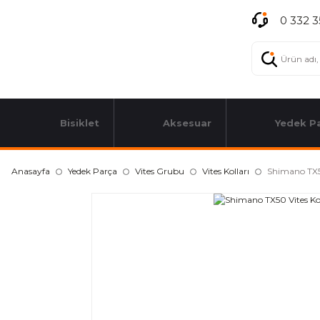
0 332 3
Bisiklet
Aksesuar
Yedek P
Anasayfa
Yedek Parça
Vites Grubu
Vites Kolları
Shimano TX50