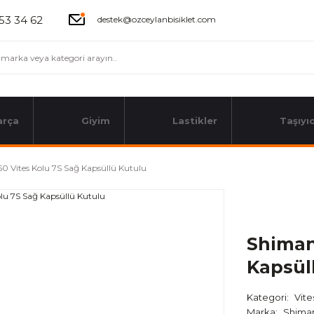
53 34 62
destek@ozceylanbisiklet.com
arça
Giyim
Lastikler
Taşıyıc
 Vites Kolu 7S Sağ Kapsüllü Kutulu
Shiman
Kapsül
Kategori
Vite
Marka
Shima