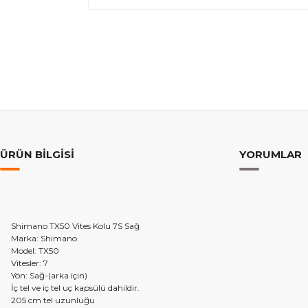
ÜRÜN BILGISI
YORUMLAR
Shimano TX50 Vites Kolu 7S Sağ
Marka: Shimano
Model: TX50
Vitesler: 7
Yön: Sağ-(arka için)
İç tel ve iç tel uç kapsülü dahildir.
205 cm tel uzunluğu