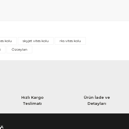
ites kolu
skyjet vites kolu
rks vites kolu
i
Özceylan
Hızlı Kargo
Ürün İade ve
Teslimatı
Detayları
AĞ