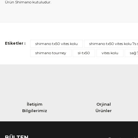
Ürün Shimano kutuludur.
Etiketler :
shimano tx50 vites kolu
shimano tx50 vites kolu 7s 
shimano tourney
sl-tx50
vites kolu
sağ 
İletişim
Orjinal
Bilgilerimiz
Ürünler
BÜLTEN