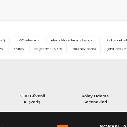
Bu ürüne ilk yorumu siz yapın!
sağ
tx-50 vites kolu
elektrikli katlanır vites kolu
rks bisiklet v
Yorum Yaz
7s
7 vites
başparmak vites
tourney parça
şehir bisiklet
%100 Güvenli
Kolay Ödeme
Alışveriş
Seçenekleri
SOSYAL 