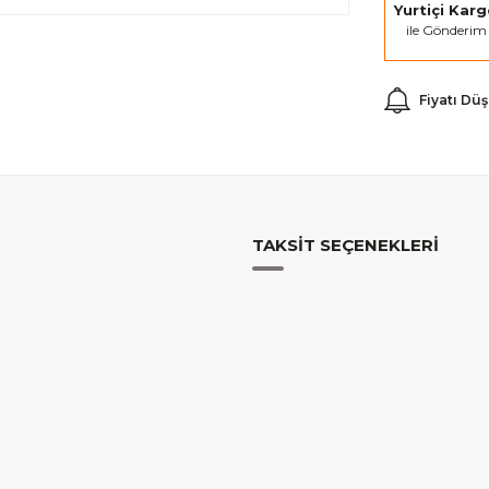
Yurtiçi Kar
ile Gönderim
Fiyatı Dü
TAKSIT SEÇENEKLERI