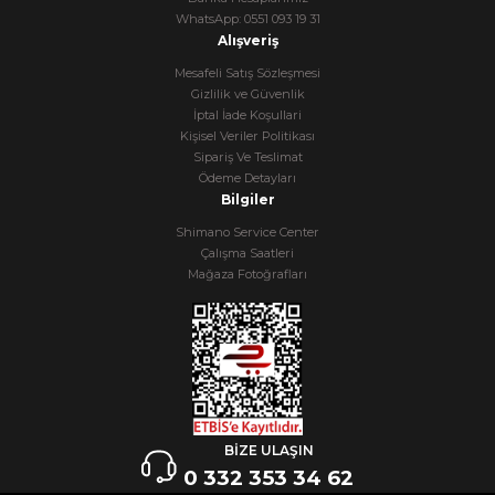
WhatsApp: 0551 093 19 31
Alışveriş
Mesafeli Satış Sözleşmesi
Gizlilik ve Güvenlik
İptal İade Koşullari
Kişisel Veriler Politikası
Sipariş Ve Teslimat
Ödeme Detayları
Bilgiler
Shimano Service Center
Çalışma Saatleri
Mağaza Fotoğrafları
BİZE ULAŞIN
0 332 353 34 62