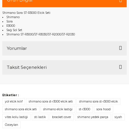
Shimano Sora ST-R3000 Elcik Seti
Shimano
Sora
R3000
Sağ Sol Set
Shimano ST-R3000/ST-R3030/ST-R2000/ST-R2030
Yorumlar
Taksit Seçenekleri
Bu ürüne ilk yorumu siz yapın!
Yorum Yaz
Etiketler :
yol elcik kılıf
shimano sora st-r3000 elcik seti
shimano sora st-r3000 elcik
shimano sora elcik seti
shimano elcik lastiği
st-r3000
sora hood
vites kolu lastiği
sti lastik
bracket cover
shimano yedek parça
siyah
Özceylan