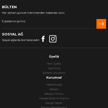
BÜLTEN
Her zaman güncel indirimlerden haberdar olun
SOSYAL AĞ
Sosyal ağlarda bizi takip edin
Üyelik
Yeni Üyelik
Üye Girişi
Şifremi Unuttum
Kurumsal
Hakkımızda
İletişim
İletişim Formu
Havale Bildirim Formu
Kargo Takibi
Banka Hesaplarımız