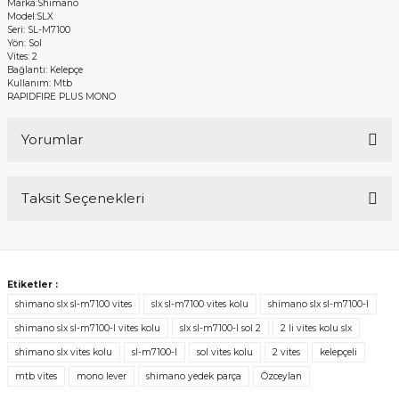
Marka:Shimano
Model:SLX
Seri: SL-M7100
Yön: Sol
Vites: 2
Bağlantı: Kelepçe
Kullanım: Mtb
RAPIDFIRE PLUS MONO
Yorumlar
Taksit Seçenekleri
Bu ürüne ilk yorumu siz yapın!
Yorum Yaz
Etiketler :
shimano slx sl-m7100 vites
slx sl-m7100 vites kolu
shimano slx sl-m7100-l
shimano slx sl-m7100-l vites kolu
slx sl-m7100-l sol 2
2 li vites kolu slx
shimano slx vites kolu
sl-m7100-l
sol vites kolu
2 vites
kelepçeli
mtb vites
mono lever
shimano yedek parça
Özceylan