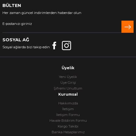
BÜLTEN
Her zaman güncel indirimlerden haberdar olun
SOSYAL AĞ
Sosyal ağlarda bizi takip edin
Üyelik
Yeni Üyelik
Üye Girişi
Şifremi Unuttum
Kurumsal
Hakkımızda
İletişim
İletişim Formu
Havale Bildirim Formu
Kargo Takibi
Banka Hesaplarımız