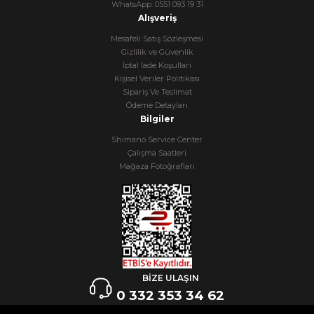
WhatsApp: 0551 093 19 31
Alışveriş
Mesafeli Satış Sözleşmesi
Gizlilik ve Güvenlik
İptal İade Koşullari
Kişisel Veriler Politikası
Sipariş Ve Teslimat
Ödeme Detayları
Bilgiler
Shimano Service Center
Çalışma Saatleri
Mağaza Fotoğrafları
BİZE ULAŞIN
0 332 353 34 62