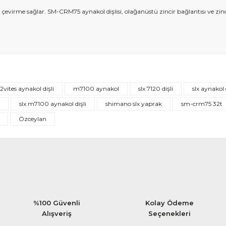
 çevirme sağlar. SM-CRM75 aynakol dişlisi, olağanüstü zincir bağlantısı ve zi
Bu ürüne ilk yorumu siz yapın!
12vites aynakol dişli
m7100 aynakol
slx 7120 dişli
slx aynakol 
Yorum Yaz
slx m7100 aynakol dişli
shimano slx yaprak
sm-crm75 32t
Özceylan
%100 Güvenli
Kolay Ödeme
Alışveriş
Seçenekleri