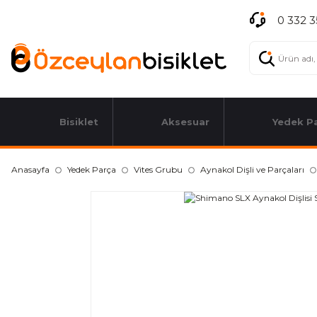
0 332 3
Bisiklet
Aksesuar
Yedek P
Anasayfa
Yedek Parça
Vites Grubu
Aynakol Dişli ve Parçaları