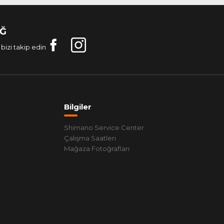
AĞ
bizi takip edin
Bilgiler
Shimano Service Center
Çalışma Saatleri
Mağaza Fotoğrafları