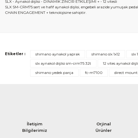
SLX - Aynakol dişlisi - DİNAMİK ZİNCİR ETKİLEŞİMİ + - 12 vitesli
SLX SM-CRM75 sert ve hafif aynakol dişlisi, engebeli arazide yumuşak pedal
CHAIN ​​ENGAGEMENT + teknolojisine sahiptir.
Etiketler :
shimano aynakol yaprak
shimano slx 1x12
slx 
slx aynakol dişlisi sm-crm75 32t
12 vites aynakol dişli
shimano yedek parça
fc-m7100
direct mount
İletişim
Orjinal
Bilgilerimiz
Ürünler