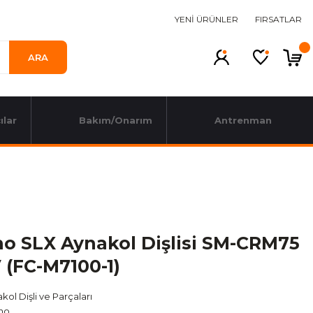
YENİ ÜRÜNLER
FIRSATLAR
ARA
ılar
Bakım/Onarım
Antrenman
o SLX Aynakol Dişlisi SM-CRM75
 (FC-M7100-1)
kol Dişli ve Parçaları
no