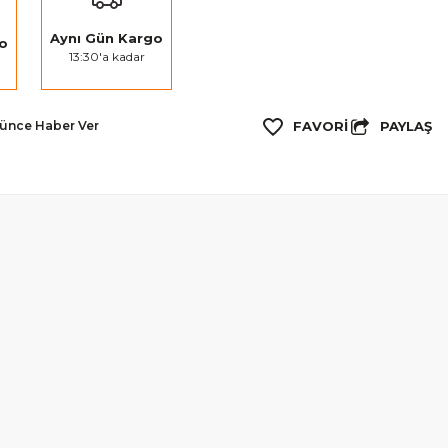
Aynı Gün Kargo
go
13:30'a kadar
PAYLAŞ
şünce Haber Ver