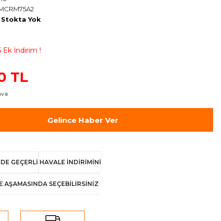
SMCRM75A2
Stokta Yok
 Ek İndirim !
00 TL
ava
Gelince Haber Ver
DE GEÇERLİ
HAVALE İNDİRİMİNİ
E AŞAMASINDA SEÇEBİLİRSİNİZ