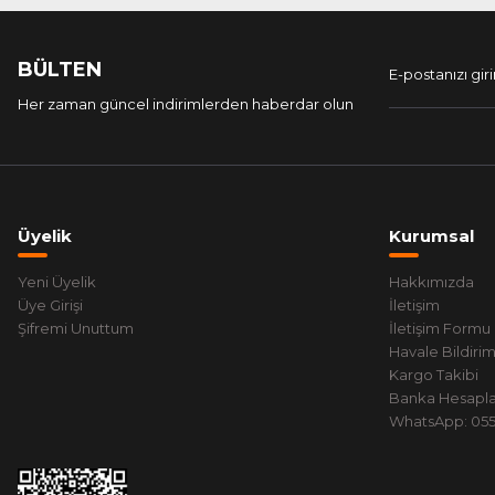
BÜLTEN
Her zaman güncel indirimlerden haberdar olun
Üyelik
Kurumsal
Yeni Üyelik
Hakkımızda
Üye Girişi
İletişim
Şifremi Unuttum
İletişim Formu
Havale Bildiri
Kargo Takibi
Banka Hesapla
WhatsApp: 0551