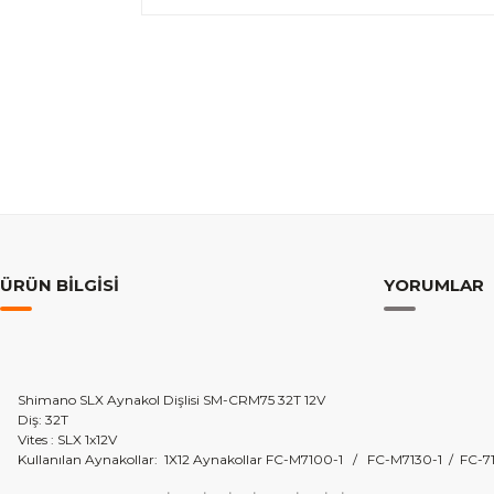
ÜRÜN BILGISI
YORUMLAR
Shimano SLX Aynakol Dişlisi SM-CRM75 32T 12V
Diş: 32T
Vites : SLX 1x12V
Kullanılan Aynakollar: 1X12 Aynakollar FC-M7100-1 / FC-M7130-1 / FC-7