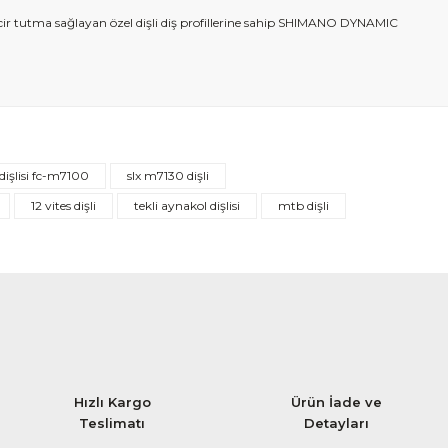
ncir tutma sağlayan özel dişli diş profillerine sahip SHIMANO DYNAMIC
dişlisi fc-m7100
slx m7130 dişli
12 vites dişli
tekli aynakol dişlisi
mtb dişli
Hızlı Kargo
Ürün İade ve
Teslimatı
Detayları