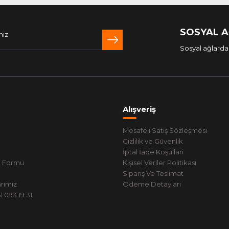
SOSYAL 
Sosyal ağlarda 
Alışveriş
Mesafeli Satış Sözleşmesi
Gizlilik ve Güvenlik
İptal İade Koşullari
m Formu
Kişisel Veriler Politikası
Sipariş Ve Teslimat
rımız
Ödeme Detayları
 093 19 31