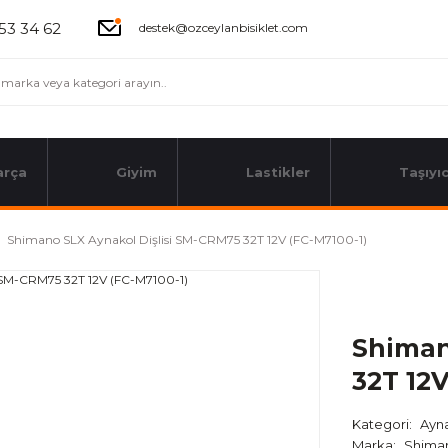
53 34 62
destek@ozceylanbisiklet.com
arça
Giyim
Lastikler
Taşıyıc
Shimano SLX Aynakol Dişlisi SM-CRM75 32T 12V (FC-M7100-1)
Shiman
32T 12V
Kategori
Ayna
Marka
Shima