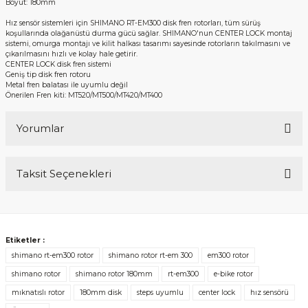
Boyut: 180mm
Hız sensör sistemleri için SHIMANO RT-EM300 disk fren rotorları, tüm sürüş
koşullarında olağanüstü durma gücü sağlar. SHIMANO'nun CENTER LOCK montaj
sistemi, omurga montajı ve kilit halkası tasarımı sayesinde rotorların takılmasını ve
çıkarılmasını hızlı ve kolay hale getirir.
CENTER LOCK disk fren sistemi
Geniş tip disk fren rotoru
Metal fren balatası ile uyumlu değil
Önerilen Fren kiti: MT520/MT500/MT420/MT400
Yorumlar
Taksit Seçenekleri
Bu ürüne ilk yorumu siz yapın!
Yorum Yaz
Etiketler :
shimano rt-em300 rotor
shimano rotor rt-em 300
em300 rotor
shimano rotor
shimano rotor 180mm
rt-em300
e-bike rotor
mıknatıslı rotor
180mm disk
steps uyumlu
center lock
hız sensörü