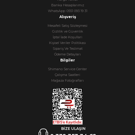
Banka Hesaplarımız
WhatsApp: 0551 093 19 31
Alışveriş
Mesafeli Satış Sözleşmesi
Gizlilik ve Güvenlik
İptal İade Koşullari
Kişisel Veriler Politikası
Sipariş Ve Teslimat
Ödeme Detayları
Bilgiler
Shimano Service Center
Çalışma Saatleri
Mağaza Fotoğrafları
BİZE ULAŞIN