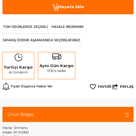
Sepete Ekle
TÜM ÜRÜNLERDE GEÇERLİ
HAVALE İNDİRİMİNİ
SİPARİŞ ÖDEME AŞAMASINDA SEÇEBİLİRSİNİZ
Aynı Gün Kargo
Yurtiçi Kargo
13:30'a kadar
ile Gönderim
PAYLAŞ
Fiyatı Düşünce Haber Ver
Ürün Bilgisi
Marka: Shimano
Model: RT-EM300