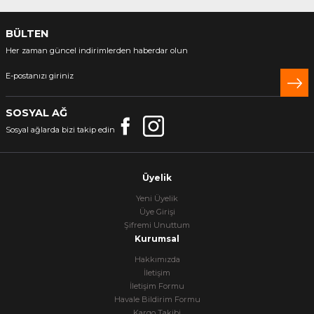
BÜLTEN
Her zaman güncel indirimlerden haberdar olun
SOSYAL AĞ
Sosyal ağlarda bizi takip edin
Üyelik
Yeni Üyelik
Üye Girişi
Şifremi Unuttum
Kurumsal
Hakkımızda
İletişim
İletişim Formu
Havale Bildirim Formu
Kargo Takibi