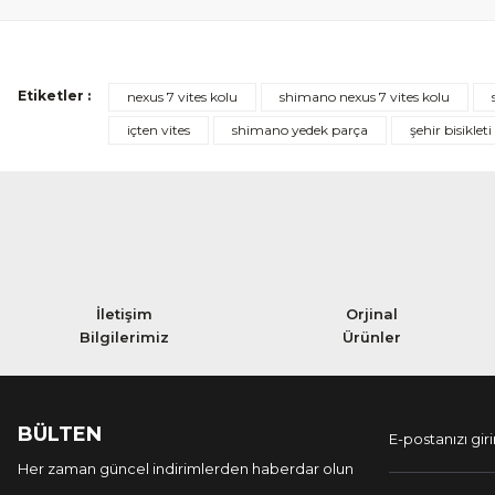
Etiketler :
nexus 7 vites kolu
shimano nexus 7 vites kolu
içten vites
shimano yedek parça
şehir bisikleti
İletişim
Orjinal
Bilgilerimiz
Ürünler
BÜLTEN
Her zaman güncel indirimlerden haberdar olun