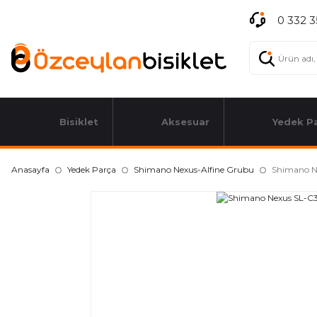
0 332 3
Bisiklet
Aksesuar
Yedek P
Anasayfa
Yedek Parça
Shimano Nexus-Alfine Grubu
Shimano Ne