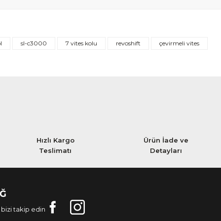
l
sl-c3000
7 vites kolu
revoshift
çevirmeli vites
Hızlı Kargo
Ürün İade ve
Teslimatı
Detayları
AĞ
bizi takip edin