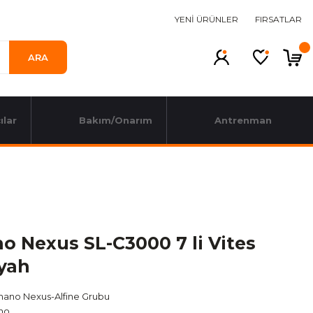
YENİ ÜRÜNLER
FIRSATLAR
ARA
ılar
Bakım/Onarım
Antrenman
o Nexus SL-C3000 7 li Vites
iyah
mano Nexus-Alfine Grubu
no