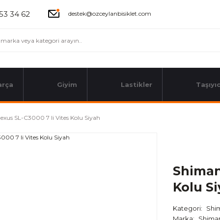
53 34 62
destek@ozceylanbisiklet.com
arça
Giyim
Lastikler
Taşıyıc
xus SL-C3000 7 li Vites Kolu Siyah
Shiman
Kolu S
Kategori
Shi
Marka
Shima