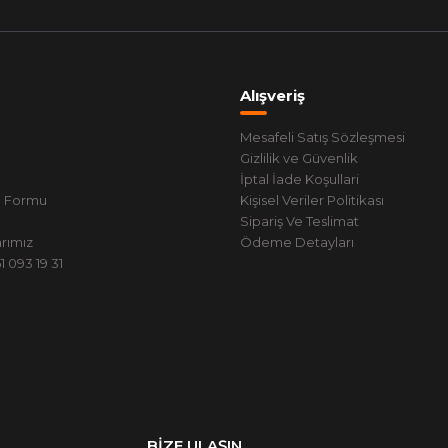
Alışveriş
Mesafeli Satış Sözleşmesi
Gizlilik ve Güvenlik
İptal İade Koşullari
m Formu
Kişisel Veriler Politikası
Sipariş Ve Teslimat
rımız
Ödeme Detayları
 093 19 31
BİZE ULAŞIN