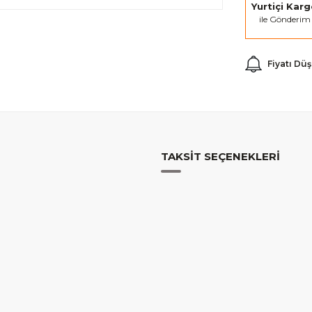
Yurtiçi Kar
ile Gönderim
Fiyatı Dü
TAKSIT SEÇENEKLERI