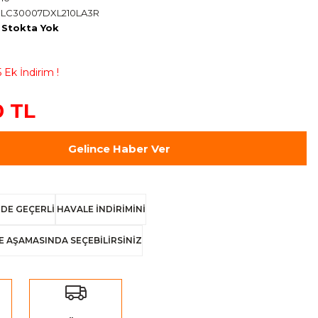
SLC30007DXL210LA3R
Stokta Yok
 Ek İndirim !
0 TL
Gelince Haber Ver
DE GEÇERLİ
HAVALE İNDİRİMİNİ
E AŞAMASINDA SEÇEBİLİRSİNİZ