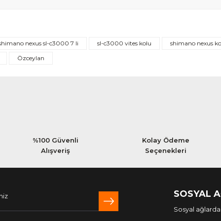
Bu ürüne ilk yorumu siz yapın!
shimano nexus sl-c3000 7 li
sl-c3000 vites kolu
shimano nexus ko
Yorum Yaz
Özceylan
%100 Güvenli
Kolay Ödeme
Alışveriş
Seçenekleri
SOSYAL 
Sosyal ağlarda 