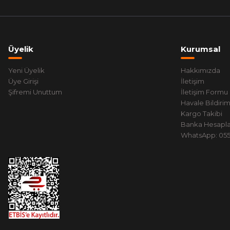
Üyelik
Kurumsal
Yeni Üyelik
Hakkımızda
Üye Girişi
İletişim
Şifremi Unuttum
İletişim Formu
Havale Bildiri
Kargo Takibi
Banka Hesapla
WhatsApp: 0551