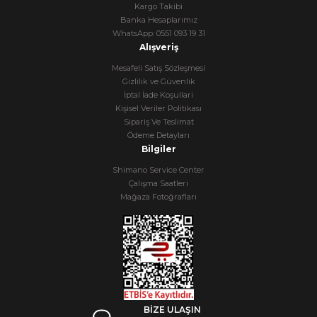
Kargo Takibi
Banka Hesaplarımız
WhatsApp: 0551 093 19 31
Alışveriş
Mesafeli Satış Sözleşmesi
Gizlilik ve Güvenlik
İptal İade Koşullari
Kişisel Veriler Politikası
Sipariş Ve Teslimat
Ödeme Detayları
Bilgiler
Shimano Service Center
Çalışma Saatleri
Mağaza Fotoğrafları
BİZE ULAŞIN