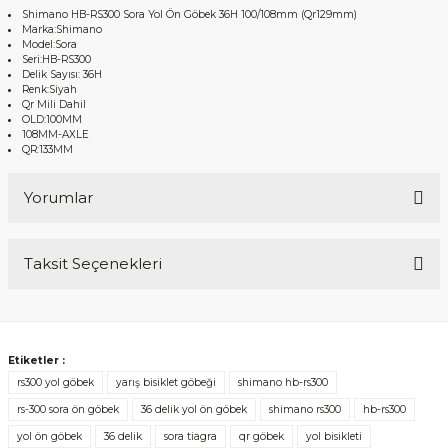
Shimano HB-RS300 Sora Yol Ön Göbek 36H 100/108mm (Qr129mm)
Marka:Shimano
Model:Sora
Seri:HB-RS300
Delik Sayısı: 36H
Renk:Siyah
Qr Mili Dahil
OLD:100MM
108MM-AXLE
QR:133MM
Yorumlar
Taksit Seçenekleri
Bu ürüne ilk yorumu siz yapın!
Yorum Yaz
Etiketler :
rs300 yol göbek
yarış bisiklet göbeği
shimano hb-rs300
rs-300 sora ön göbek
36 delik yol ön göbek
shimano rs300
hb-rs300
yol ön göbek
36 delik
sora tiagra
qr göbek
yol bisikleti