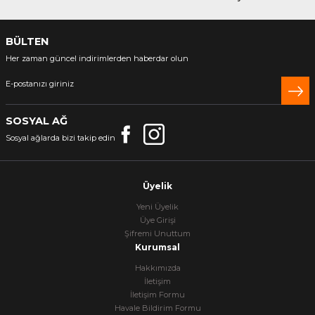
BÜLTEN
Her zaman güncel indirimlerden haberdar olun
SOSYAL AĞ
Sosyal ağlarda bizi takip edin
Üyelik
Yeni Üyelik
Üye Girişi
Şifremi Unuttum
Kurumsal
Hakkımızda
İletişim
İletişim Formu
Havale Bildirim Formu