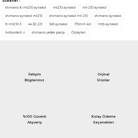
Etiketler :
shimano fc-mt210 aynakol
mt210 aynakol
mt-210 aynakol
shimano aynakol mt210
shimano aynakol mt-210
shimano aynakol
fc-mt210-3
44-32-22t
3x9 aynakol
175mm kol
mtb aynakol
hollowtech ii
shimano yedek parça
Özceylan
İletişim
Orjinal
Bilgilerimiz
Ürünler
%100 Güvenli
Kolay Ödeme
Alışveriş
Seçenekleri