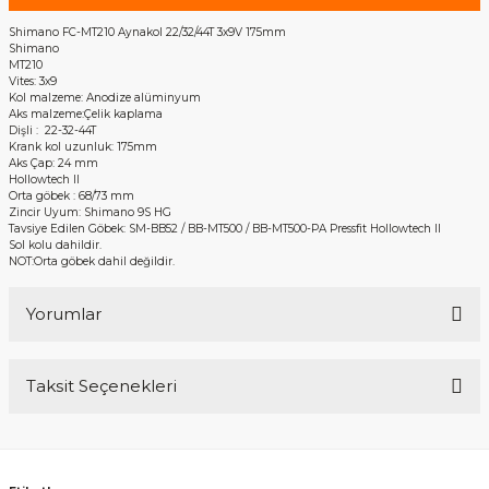
Shimano FC-MT210 Aynakol 22/32/44T 3x9V 175mm
Shimano
MT210
Vites: 3x9
Kol malzeme: Anodize alüminyum
Aks malzeme:Çelik kaplama
Dişli : 22-32-44T
Krank kol uzunluk: 175mm
Aks Çap: 24 mm
Hollowtech II
Orta göbek : 68/73 mm
Zincir Uyum: Shimano 9S HG
Tavsiye Edilen Göbek: SM-BB52 / BB-MT500 / BB-MT500-PA Pressfit Hollowtech II
Sol kolu dahildir.
NOT:Orta göbek dahil değildir.
Yorumlar
Taksit Seçenekleri
Bu ürüne ilk yorumu siz yapın!
Yorum Yaz