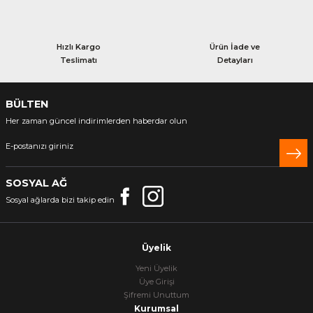
Hızlı Kargo
Ürün İade ve
Teslimatı
Detayları
BÜLTEN
Her zaman güncel indirimlerden haberdar olun
SOSYAL AĞ
Sosyal ağlarda bizi takip edin
Üyelik
Yeni Üyelik
Üye Girişi
Şifremi Unuttum
Kurumsal