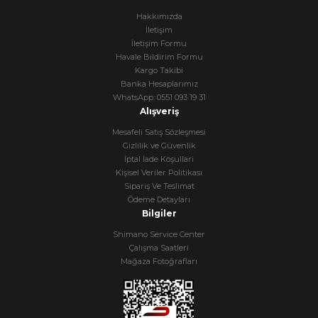
Hakkımızda
İletişim
İletişim Formu
Havale Bildirim Formu
Kargo Takibi
Banka Hesaplarımız
WhatsApp: 0551 093 19 31
Alışveriş
Mesafeli Satış Sözleşmesi
Gizlilik ve Güvenlik
İptal İade Koşullari
Kişisel Veriler Politikası
Sipariş Ve Teslimat
Ödeme Detayları
Bilgiler
Shimano Service Center
Çalışma Saatleri
Mağaza Fotoğrafları