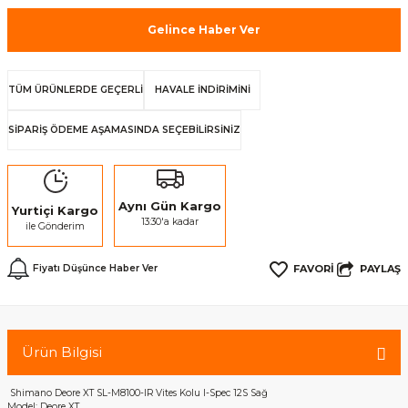
Gelince Haber Ver
TÜM ÜRÜNLERDE GEÇERLİ
HAVALE İNDİRİMİNİ
SİPARİŞ ÖDEME AŞAMASINDA SEÇEBİLİRSİNİZ
Aynı Gün Kargo
Yurtiçi Kargo
13:30'a kadar
ile Gönderim
PAYLAŞ
Fiyatı Düşünce Haber Ver
Ürün Bilgisi
Shimano Deore XT SL-M8100-IR Vites Kolu I-Spec 12S Sağ
Model: Deore XT