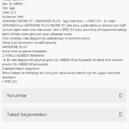
Seri: SL-M8100
Yön: Sağ
Vites: 12 S
Kullanım: Mtb
SHIMANO DEORE XT - RAPIDFIRE PLUS - Sağ Vites Kolu - I-SPEC EV - 12 vitesli
SHIMANO'nun RAPIDFIRE PLUS DEORE XT vites kolu, yolda daha iyi kontrol için hafif
ve hızlı tepki veren öne vites sunar. Yeni I-SPEC EV kolu, artırılmış kol kaydırma aralığı
dahil olmak üzere geniş bir ayar yelpazesi sunar.
Hızlı ve kolay vites değiştirme, odaklamayı ve kontrolü artırır
Daha hızlı kol erişimi ve hafif çalışma
RAPIDFIRE PLUS
Anlık itme ve çekme hareketleri
2 YÖNLÜ SERBEST BIRAKMA
-% 35 vites değiştirme çalışma gücü (SL-M8000-IR'ye kıyasla)% 20 daha hızlı ana kol
erişimi (SL-M8000-IR'ye kıyasla)
Özelleştirilebilir ergonomi
Temiz kokpit ile herhangi bir sürüş stili veya sürücü tercihi için en uygun konuma
ayarlayın
I-SPEC EV
Yorumlar
Taksit Seçenekleri