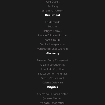
Yeni Üyelik
Üye Girişi
Şifremi Unuttum
Kurumsal
Hakkımızda
İletişim
İletişim Formu
Havale Bildirim Formu
Kargo Takibi
Banka Hesaplarımız
WhatsApp: 0551 093 19 31
Alışveriş
Mesafeli Satış Sözleşmesi
Gizlilik ve Güvenlik
İptal İade Koşullari
Kişisel Veriler Politikası
Sipariş Ve Teslimat
Ödeme Detayları
Bilgiler
Shimano Service Center
Çalışma Saatleri
Mağaza Fotoğrafları