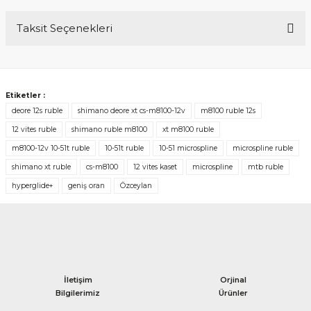
Taksit Seçenekleri
Bu ürüne ilk yorumu siz yapın!
Yorum Yaz
Etiketler :
deore 12s ruble
shimano deore xt cs-m8100-12v
m8100 ruble 12s
12 vites ruble
shimano ruble m8100
xt m8100 ruble
m8100-12v 10-51t ruble
10-51t ruble
10-51 microspline
microspline ruble
shimano xt ruble
cs-m8100
12 vites kaset
microspline
mtb ruble
hyperglide+
geniş oran
Özceylan
İletişim
Orjinal
Bilgilerimiz
Ürünler