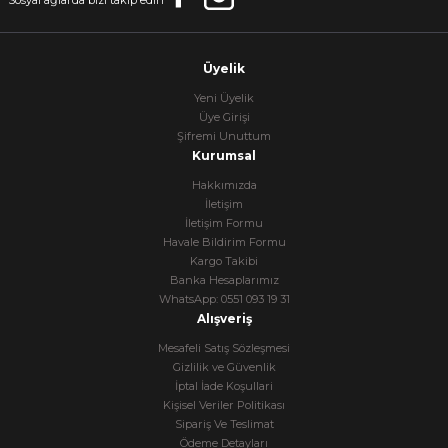
Sosyal ağlarda bizi takip edin
Üyelik
Yeni Üyelik
Üye Girişi
Şifremi Unuttum
Kurumsal
Hakkımızda
İletişim
İletişim Formu
Havale Bildirim Formu
Kargo Takibi
Banka Hesaplarımız
WhatsApp: 0551 093 19 31
Alışveriş
Mesafeli Satış Sözleşmesi
Gizlilik ve Güvenlik
İptal İade Koşullari
Kişisel Veriler Politikası
Sipariş Ve Teslimat
Ödeme Detayları