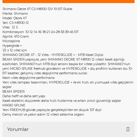
Shimano Deore XT CS-M8100-12V 10-51T Ruble
Marka: Shimano
Model: Deore XT
Seri: CS-M8100-12
Vites : 12 S
Kombinasyon: 10-12-14-16-18-21-24-28-33-39-45-51T
Ağırlık: 470 Gram
Microspline
Hyperglide +
1/2 x 12 vites için
SHIMANO DEORE XT - 12 Vites - HYPERGLIDE + - MTB Kaset Dişlisi
BEAM SPIDER yapısıyla, yeni SHIMANO DEORE XT M8100 12 vitesli kaset ağırlığı
azaltırken, SHIMANO'nun MTB dişli serisini başka bir vitese yükseltir. SHIMANO'nun
yeni MICRO SPLINE freehub gövdesini ve HYPERGLIDE + diş profilini kullanan bu 10-
51T kasetler, gelişmiş vites değiştirme performansı sunar.
Kesin vites değiştirme performansı
Yeni vites rampası tasarımları, HYPERGLIDE + ile en hızlı, en yumuşak vites geçişlerini
sağlar
BEAM SPIDER
Daha hafif ve daha sert yapı
Kaset ataletini düşürerek daha hızlı hızlanma ve artan zincir güvenliği sağlar
MİKRO SPLINE
Yeni FREEHUB gövde yapısıyla gerçekleştirilen en düşük 10T dişli
Geniş menzil ve yakın adım 12 vitesli aktarma organı
Yorumlar