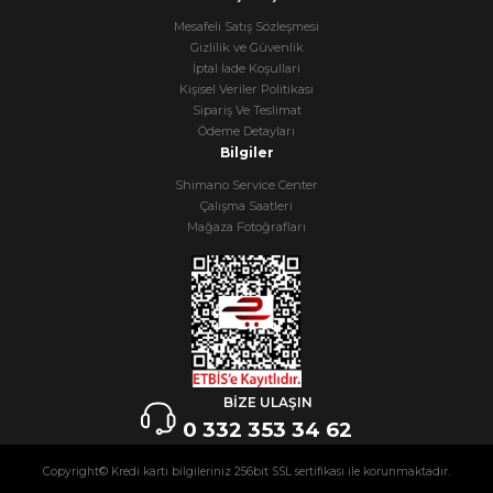
Mesafeli Satış Sözleşmesi
Gizlilik ve Güvenlik
İptal İade Koşullari
Kişisel Veriler Politikası
Sipariş Ve Teslimat
Ödeme Detayları
Bilgiler
Shimano Service Center
Çalışma Saatleri
Mağaza Fotoğrafları
BİZE ULAŞIN
0 332 353 34 62
Copyright© Kredi kartı bilgileriniz 256bit SSL sertifikası ile korunmaktadır.