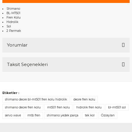
Shimano
BL-MT501
Fren Kolu
Hidrolik
Sol
2 Parmak
Yorumlar
Taksit Seçenekleri
Bu ürüne ilk yorumu siz yapın!
Yorum Yaz
Etiketler :
shimano deore bl-mt501 fren kolu hidrolik
deore fren kolu
shimano deore fren kolu
mt501 fren kolu
hidrolik fren kolu
bl-mt501 sol
servo wave
mtb fren
shimano yedek parça
tek kol
Özceylan