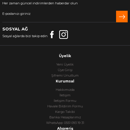
Her zaman güncel indirimlerden haberdar olun
SOSYAL AĞ
Sosyal ağlarda bizi takip edin
Üyelik
Yeni Üyelik
Üye Girişi
Şifremi Unuttum
Kurumsal
Hakkımızda
İletişim
İletişim Formu
Havale Bildirim Formu
Kargo Takibi
Banka Hesaplarımız
WhatsApp: 0551 093 19 31
Alışveriş