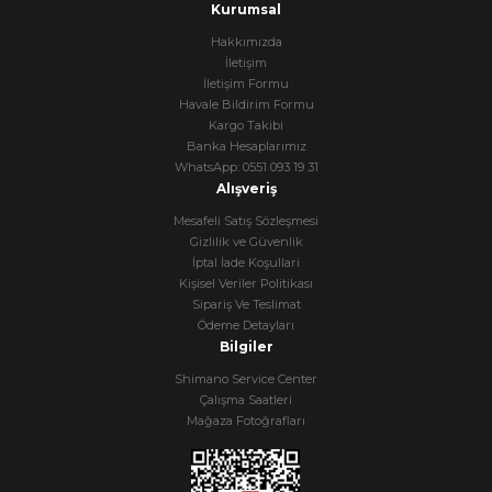
Kurumsal
Hakkımızda
İletişim
İletişim Formu
Havale Bildirim Formu
Kargo Takibi
Banka Hesaplarımız
WhatsApp: 0551 093 19 31
Alışveriş
Mesafeli Satış Sözleşmesi
Gizlilik ve Güvenlik
İptal İade Koşullari
Kişisel Veriler Politikası
Sipariş Ve Teslimat
Ödeme Detayları
Bilgiler
Shimano Service Center
Çalışma Saatleri
Mağaza Fotoğrafları