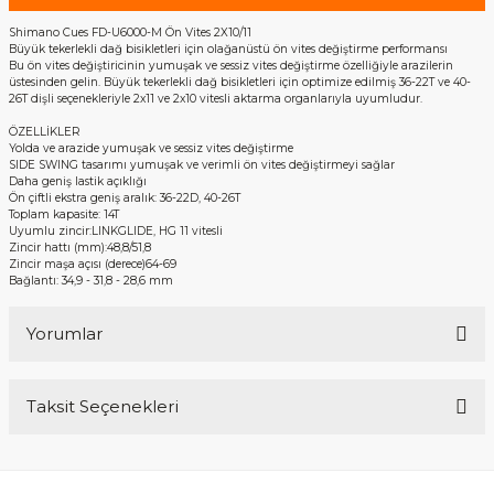
Shimano Cues FD-U6000-M Ön Vites 2X10/11
Büyük tekerlekli dağ bisikletleri için olağanüstü ön vites değiştirme performansı
Bu ön vites değiştiricinin yumuşak ve sessiz vites değiştirme özelliğiyle arazilerin
üstesinden gelin. Büyük tekerlekli dağ bisikletleri için optimize edilmiş 36-22T ve 40-
26T dişli seçenekleriyle 2x11 ve 2x10 vitesli aktarma organlarıyla uyumludur.
ÖZELLİKLER
Yolda ve arazide yumuşak ve sessiz vites değiştirme
SIDE SWING tasarımı yumuşak ve verimli ön vites değiştirmeyi sağlar
Daha geniş lastik açıklığı
Ön çiftli ekstra geniş aralık: 36-22D, 40-26T
Toplam kapasite: 14T
Uyumlu zincir:LINKGLIDE, HG 11 vitesli
Zincir hattı (mm):48,8/51,8
Zincir maşa açısı (derece)64-69
Bağlantı: 34,9 - 31,8 - 28,6 mm
Yorumlar
Taksit Seçenekleri
Bu ürüne ilk yorumu siz yapın!
Yorum Yaz