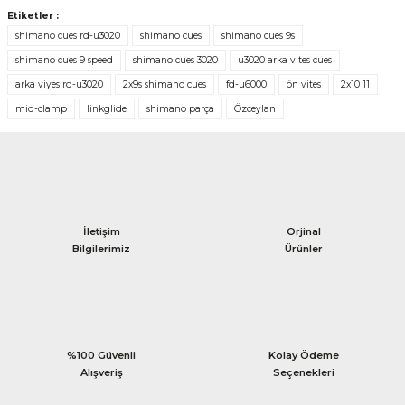
Etiketler :
shimano cues rd-u3020
shimano cues
shimano cues 9s
shimano cues 9 speed
shimano cues 3020
u3020 arka vites cues
arka viyes rd-u3020
2x9s shimano cues
fd-u6000
ön vites
2x10 11
mid-clamp
linkglide
shimano parça
Özceylan
İletişim
Orjinal
Bilgilerimiz
Ürünler
%100 Güvenli
Kolay Ödeme
Alışveriş
Seçenekleri