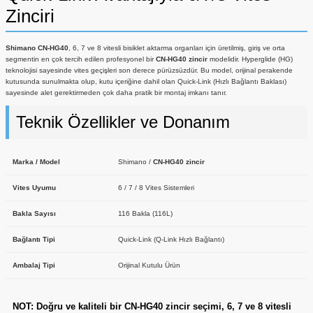
Zinciri
Shimano CN-HG40
, 6, 7 ve 8 vitesli bisiklet aktarma organları için üretilmiş, giriş ve orta
segmentin en çok tercih edilen profesyonel bir
CN-HG40 zincir
modelidir. Hyperglide (HG)
teknolojisi sayesinde vites geçişleri son derece pürüzsüzdür. Bu model, orijinal perakende
kutusunda sunulmakta olup, kutu içeriğine dahil olan Quick-Link (Hızlı Bağlantı Baklası)
sayesinde alet gerektirmeden çok daha pratik bir montaj imkanı tanır.
Teknik Özellikler ve Donanım
Marka / Model
Shimano /
CN-HG40 zincir
Vites Uyumu
6 / 7 / 8 Vites Sistemleri
Bakla Sayısı
116 Bakla (116L)
Bağlantı Tipi
Quick-Link (Q-Link Hızlı Bağlantı)
Ambalaj Tipi
Orijinal Kutulu Ürün
NOT: Doğru ve kaliteli bir
CN-HG40 zincir
seçimi, 6, 7 ve 8 vitesli