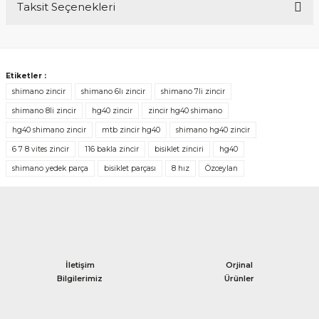
Taksit Seçenekleri
zincir uzunluğu
21 vites bir bisikletim var bakla eksilterek kullanabilirmiyim
Etiketler :
Neşet Oğuzhan | 20/01/2021
shimano zincir
shimano 6lı zincir
shimano 7li zincir
shimano 8li zincir
hg40 zincir
zincir hg40 shimano
hg40 shimano zincir
mtb zincir hg40
shimano hg40 zincir
Yorum Yaz
6 7 8 vites zincir
116 bakla zincir
bisiklet zinciri
hg40
shimano yedek parça
bisiklet parçası
8 hız
Özceylan
İletişim
Orjinal
Bilgilerimiz
Ürünler