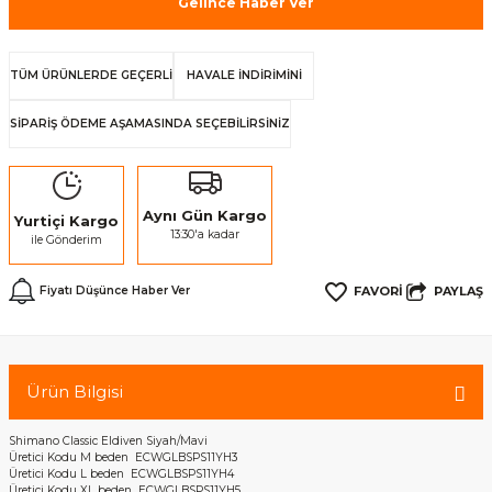
Gelince Haber Ver
TÜM ÜRÜNLERDE GEÇERLİ
HAVALE İNDİRİMİNİ
SİPARİŞ ÖDEME AŞAMASINDA SEÇEBİLİRSİNİZ
Aynı Gün Kargo
Yurtiçi Kargo
13:30'a kadar
ile Gönderim
PAYLAŞ
Fiyatı Düşünce Haber Ver
Ürün Bilgisi
Shimano Classic Eldiven Siyah/Mavi
Üretici Kodu M beden ECWGLBSPS11YH3
Üretici Kodu L beden ECWGLBSPS11YH4
Üretici Kodu XL beden ECWGLBSPS11YH5