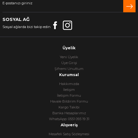
SOSYAL AĞ
Sosyal ağlarda bizi takip edin
Üyelik
Yeni Üyelik
Üye Girişi
Şifremi Unuttum
Kurumsal
Hakkımızda
İletişim
İletişim Formu
Havale Bildirim Formu
Kargo Takibi
Banka Hesaplarımız
WhatsApp: 0551 093 19 31
Alışveriş
Mesafeli Satış Sözleşmesi