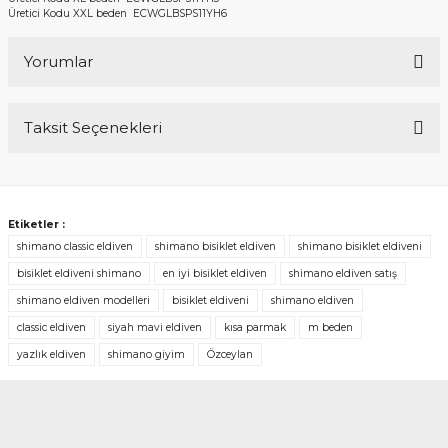
Üretici Kodu XXL beden ECWGLBSPS11YH6
Yorumlar
Taksit Seçenekleri
Bu ürüne ilk yorumu siz yapın!
Yorum Yaz
Etiketler :
shimano classic eldiven
shimano bisiklet eldiven
shimano bisiklet eldiveni
bisiklet eldiveni shimano
en iyi bisiklet eldiven
shimano eldiven satış
shimano eldiven modelleri
bisiklet eldiveni
shimano eldiven
classic eldiven
siyah mavi eldiven
kısa parmak
m beden
yazlık eldiven
shimano giyim
Özceylan