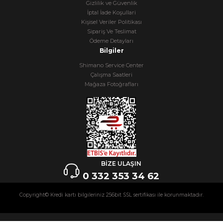
Gizlilik ve Güvenlik
İptal İade Koşullari
Kişisel Veriler Politikası
Sipariş Ve Teslimat
Ödeme Detayları
Bilgiler
Shimano Service Center
Çalışma Saatleri
Mağaza Fotoğrafları
BİZE ULAŞIN
0 332 353 34 62
Copyright© Kredi kartı bilgileriniz 256bit SSL sertifikası ile korunmaktadır.