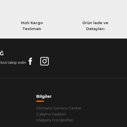
Hızlı Kargo
Ürün İade ve
Teslimatı
Detayları
AĞ
bizi takip edin
Bilgiler
Shimano Service Center
Çalışma Saatleri
Mağaza Fotoğrafları