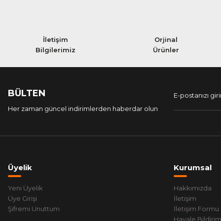
Güvenilir, Ekonomik ve Hızlı
Açıklamada olduğu gibi, neyi sipariş verdiyseniz bire bir orjinal geliyor.
Paketleme, kargo hızı, ekonomik ve güvenilir olması açısından firma ve 
İletişim
Orjinal
Herşey için çok teşekkür ederim.
Bilgilerimiz
Ürünler
Adem YILMAZER | 21/05/2025
İlgili firm
BÜLTEN
Siparişim 24 saatten kısa sürede eksiksiz ve özenle paketlenmiş şekilde tesli
Her zaman güncel indirimlerden haberdar olun
Ömer Çiçek | 13/07/2024
Güzel Hızlı Orijinal
Tertemiz ürün kutusuz olarak istediğim gibi geldi paketleme güzel.
Üyelik
Kurumsal
Can Çebi | 26/06/2024
Yeni Üyelik
Hakkımızda
Üye Girişi
İletişim
Şifremi Unuttum
İletişim Formu
Yorum Yaz
Havale Bildiri