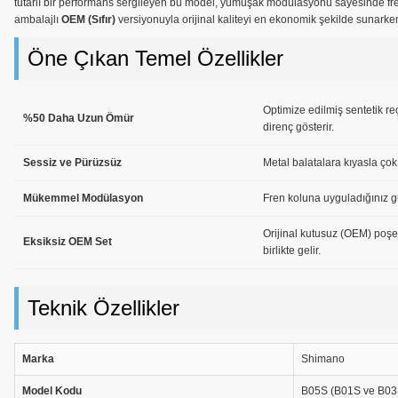
tutarlı bir performans sergileyen bu model, yumuşak modülasyonu sayesinde fren
ambalajlı
OEM (Sıfır)
versiyonuyla orijinal kaliteyi en ekonomik şekilde sunarken;
Öne Çıkan Temel Özellikler
Optimize edilmiş sentetik r
%50 Daha Uzun Ömür
direnç gösterir.
Sessiz ve Pürüzsüz
Metal balatalara kıyasla çok d
Mükemmel Modülasyon
Fren koluna uyguladığınız güc
Orijinal kutusuz (OEM) poşet
Eksiksiz OEM Set
birlikte gelir.
Teknik Özellikler
Marka
Shimano
Model Kodu
B05S (B01S ve B03