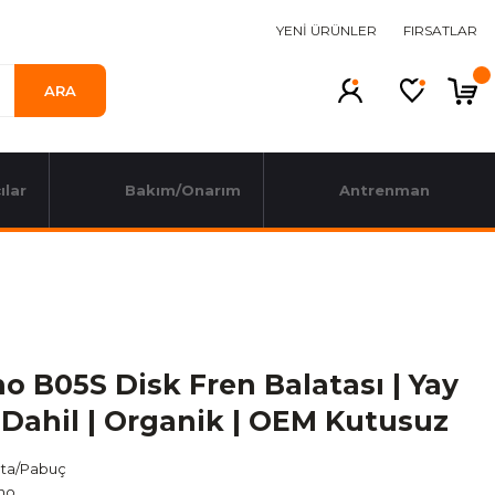
YENİ ÜRÜNLER
FIRSATLAR
ARA
ılar
Bakım/Onarım
Antrenman
o B05S Disk Fren Balatası | Yay
 Dahil | Organik | OEM Kutusuz
ata/Pabuç
no