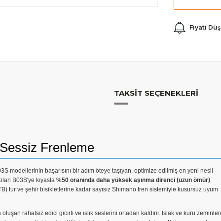
Fiyatı Dü
TAKSIT SEÇENEKLERI
 Sessiz Frenleme
 modellerinin başarısını bir adım öteye taşıyan, optimize edilmiş en yeni nesil
l olan B03S'ye kıyasla
%50 oranında daha yüksek aşınma direnci (uzun ömür)
) tur ve şehir bisikletlerine kadar sayısız Shimano fren sistemiyle kusursuz uyum
şan rahatsız edici gıcırtı ve ıslık seslerini ortadan kaldırır. Islak ve kuru zeminle