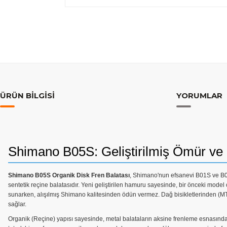
ÜRÜN BILGISI
YORUMLAR
Shimano B05S: Geliştirilmiş Ömür ve
Shimano B05S Organik Disk Fren Balatası
, Shimano'nun efsanevi B01S ve B03S
sentetik reçine balatasıdır. Yeni geliştirilen hamuru sayesinde, bir önceki mode
sunarken, alışılmış Shimano kalitesinden ödün vermez. Dağ bisikletlerinden (MTB
sağlar.
Organik (Reçine) yapısı sayesinde, metal balataların aksine frenleme esnasında olu