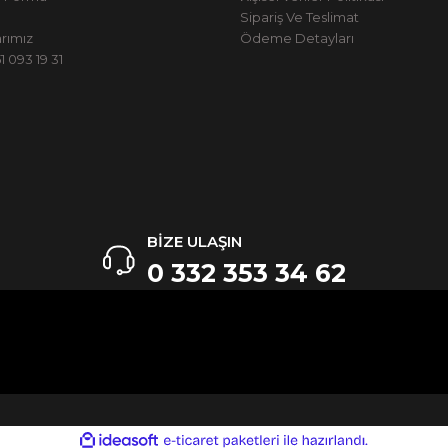
Sipariş Ve Teslimat
rımız
Ödeme Detayları
 093 19 31
BİZE ULAŞIN
0 332 353 34 62
ile
ideasoft
e-