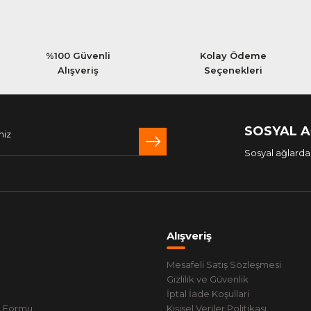
ürün olarak çok memnun kaldım.
%100 Güvenli
Kolay Ödeme
Alışveriş
Seçenekleri
SOSYAL 
m edildi. Teşekkürler
Sosyal ağlarda 
Alışveriş
Mesafeli Satış Sözleşmesi
Gizlilik ve Güvenlik
İptal İade Koşullari
m Formu
Kişisel Veriler Politikası