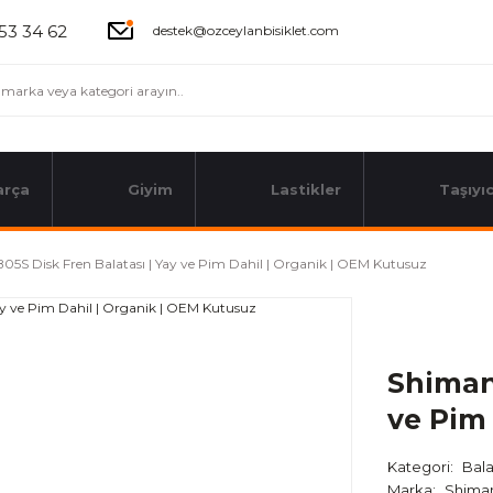
53 34 62
destek@ozceylanbisiklet.com
arça
Giyim
Lastikler
Taşıyıc
5S Disk Fren Balatası | Yay ve Pim Dahil | Organik | OEM Kutusuz
Shiman
ve Pim
Kategori
Bal
Marka
Shima