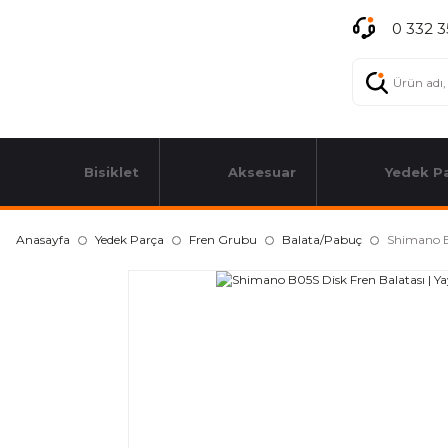
0 332 3
Bisiklet
Aksesuar
Yedek P
Anasayfa
Yedek Parça
Fren Grubu
Balata/Pabuç
Shimano B0