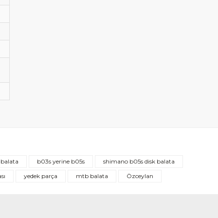
 balata
b03s yerine b05s
shimano b05s disk balata
ası
yedek parça
mtb balata
Özceylan