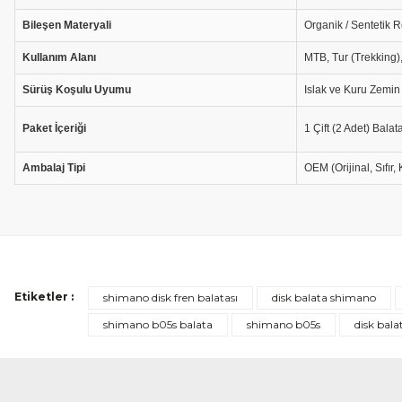
Bileşen Materyali
Organik / Sentetik 
Kullanım Alanı
MTB, Tur (Trekking), 
Sürüş Koşulu Uyumu
Islak ve Kuru Zemin
Paket İçeriği
1 Çift (2 Adet) Balat
Ambalaj Tipi
OEM (Orijinal, Sıfır
Etiketler :
Shimano kalitesi
shimano disk fren balatası
disk balata shimano
shimano b05s balata
shimano b05s
disk bala
Ürün zaten çok kaliteli kutusuz geliyor fakat orjinal satıcı yanında gelen 
Hasan Tuğrul Çetin | 23/06/2025