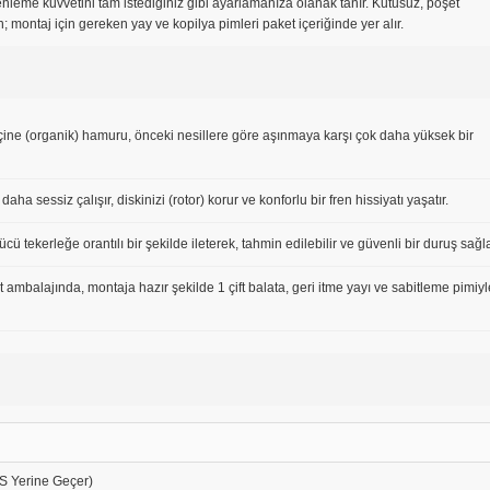
leme kuvvetini tam istediğiniz gibi ayarlamanıza olanak tanır. Kutusuz, poşet
 montaj için gereken yay ve kopilya pimleri paket içeriğinde yer alır.
eçine (organik) hamuru, önceki nesillere göre aşınmaya karşı çok daha yüksek bir
aha sessiz çalışır, diskinizi (rotor) korur ve konforlu bir fren hissiyatı yaşatır.
ü tekerleğe orantılı bir şekilde ileterek, tahmin edilebilir ve güvenli bir duruş sağla
 ambalajında, montaja hazır şekilde 1 çift balata, geri itme yayı ve sabitleme pimiyl
S Yerine Geçer)