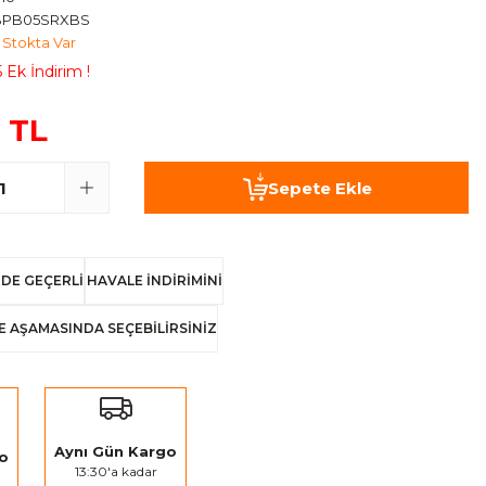
BPB05SRXBS
Stokta Var
 Ek İndirim !
 TL
Sepete Ekle
DE GEÇERLİ
HAVALE İNDİRİMİNİ
E AŞAMASINDA SEÇEBİLİRSİNİZ
Aynı Gün Kargo
go
13:30'a kadar