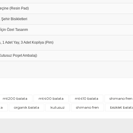
Reçine (Resin Pad)
Şehir Bisikletleri
 İçin Özel Tasarım
a, 1 Adet Yay, 3 Adet Kopilya (Pim)
, Kutusuz Poşet Ambalaj)
mt200 balata
mt400 balata
mt410 balata
shimano fren
ta
organik balata
kutusuz
shimano fren
bisiklet balat
yedek pinleri de yollamayı unutmamış, teşekkür ederim