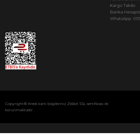
Kargo Takibi
Banka Hesapla
WhatsApp: 0551
Copyright© Kredi kartı bilgileriniz 256bit SSL sertifikası ile
korunmaktadır.