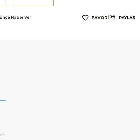
PAYLAŞ
şünce Haber Ver
rde