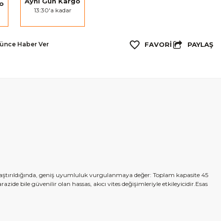
Aynı Gün Kargo
go
13:30'a kadar
PAYLAŞ
şünce Haber Ver
 karşılaştırıldığında, geniş uyumluluk vurgulanmaya değer: Toplam kapasite 45
arazide bile g
üvenilir olan hassas, ak
ıcı vites değişimleriyle
etkileyicidir.Esas