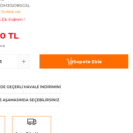
RDM30208SGSL
Stokta Var
 Ek İndirim !
00 TL
ava
Sepete Ekle
DE GEÇERLİ
HAVALE İNDİRİMİNİ
E AŞAMASINDA SEÇEBİLİRSİNİZ