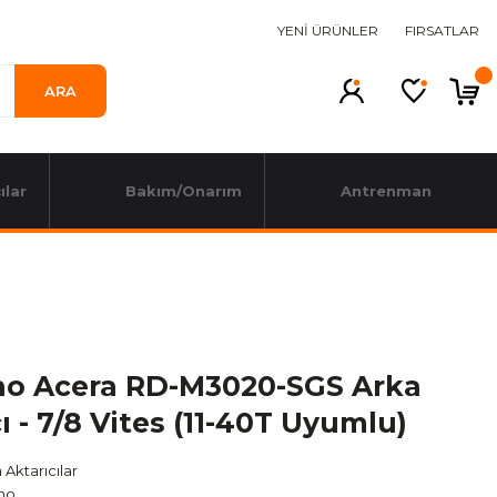
YENİ ÜRÜNLER
FIRSATLAR
ARA
ılar
Bakım/Onarım
Antrenman
o Acera RD-M3020-SGS Arka
ı - 7/8 Vites (11-40T Uyumlu)
 Aktarıcılar
no