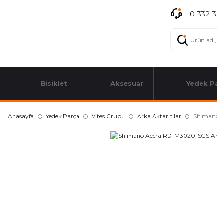
0 332 3
Bisiklet
Aksesuar
Yedek P
Anasayfa
Yedek Parça
Vites Grubu
Arka Aktarıcılar
Shimano