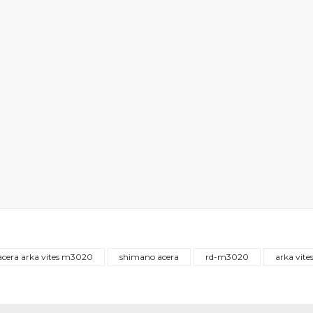
Bu ürüne ilk yorumu siz yapın!
acera arka vites m3020
shimano acera
rd-m3020
arka vite
Yorum Yaz