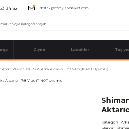
53 34 62
destek@ozceylanbisiklet.com
arça
Giyim
Lastikler
Taşıyıc
 Acera RD-M3020-SGS Arka Aktarıcı - 7/8 Vites (11-40T Uyumlu)
Shiman
Aktarıc
Kategori
Arka
Marka
Shima