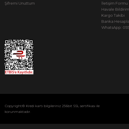
Şifremi Unuttum
İletişim Formu
Havale Bildiri
Kargo Takibi
Banka Hesapla
WhatsApp: 0551
Copyright© Kredi kartı bilgileriniz 256bit SSL sertifikası ile
korunmaktadır.