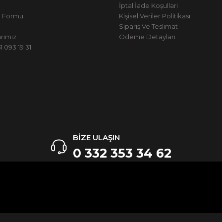
İptal İade Koşullari
m Formu
Kişisel Veriler Politikası
Sipariş Ve Teslimat
rımız
Ödeme Detayları
 093 19 31
BİZE ULAŞIN
0 332 353 34 62