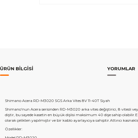
ÜRÜN BILGISI
YORUMLAR
Shimano
Acera
RD-M3020 SGS Arka Vites 8V 11-40T Siyah
Shimano'nun
Acera
serisinden RD-M3020 arka vites de
ğiştirici, 8 vitesli
diştir, bu sayede kasetin en b
üyük di
şlisi maksimum 40 dişe sahip
olabilir.
olarak
çelikten yap
ılmıştır ve bir kablo ayarlayıcıya
sahiptir.Attırıcı
kasnaklar
Özellikler:
Model:RD-M3020