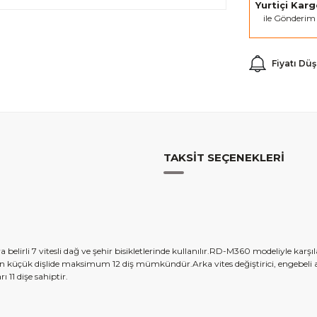
Yurtiçi Kar
ile Gönderim
Fiyatı Dü
TAKSIT SEÇENEKLERI
 veya belirli 7 vitesli dağ ve şehir bisikletlerinde kullanılır.RD-M360 modeliyle
En
k
üçük di
şlide maksimum 12 diş
m
ümkündür.Arka
vites de
ğiştirici, engebeli 
ı 11 dişe sahiptir.