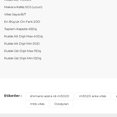
Makara
Kafes:SGS
(uzun)
Vites Say
ısı:8/7
En B
üyük Ön Fark:20D
Toplam
Kapsite
:45Di
ş
Ruble Alt Dişli Max:40Diş
Ruble Alt Dişli Min:30D
Ruble
Üst Di
şli Max:11Diş
Ruble
Üst Di
şli Min:12Diş
Etiketler :
shimano acera rd-m3020
m3020 arka vites
mtb vites
Özceylan