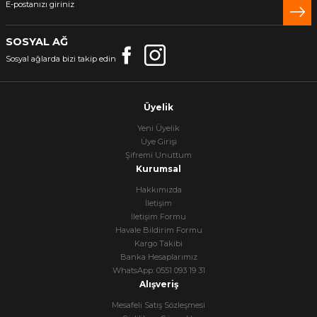
SOSYAL AĞ
Sosyal ağlarda bizi takip edin
Üyelik
Yeni Üyelik
Üye Girişi
Şifremi Unuttum
Kurumsal
Hakkımızda
İletişim
İletişim Formu
Havale Bildirim Formu
Kargo Takibi
Banka Hesaplarımız
WhatsApp: 0551 093 19 31
Alışveriş
Mesafeli Satış Sözleşmesi