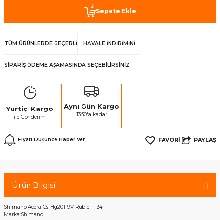
Sepete Ekle
TÜM ÜRÜNLERDE GEÇERLİ
HAVALE İNDİRİMİNİ
SİPARİŞ ÖDEME AŞAMASINDA SEÇEBİLİRSİNİZ
Aynı Gün Kargo
Yurtiçi Kargo
13:30'a kadar
ile Gönderim
PAYLAŞ
Fiyatı Düşünce Haber Ver
Ürün Bilgisi
Shimano Acera Cs-Hg201-9V Ruble 11-34T
Marka:Shimano