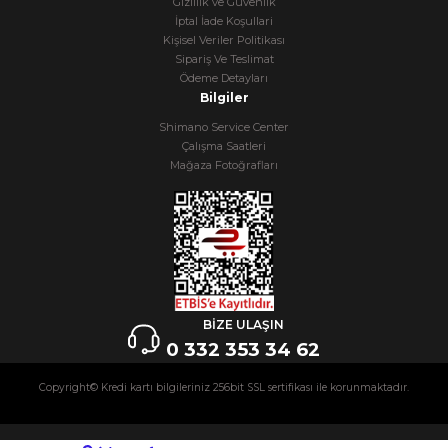
Gizlilik ve Güvenlik
İptal İade Koşullari
Kişisel Veriler Politikası
Sipariş Ve Teslimat
Ödeme Detayları
Bilgiler
Shimano Service Center
Çalışma Saatleri
Mağaza Fotoğrafları
BİZE ULAŞIN
0 332 353 34 62
Copyright© Kredi kartı bilgileriniz 256bit SSL sertifikası ile korunmaktadır.