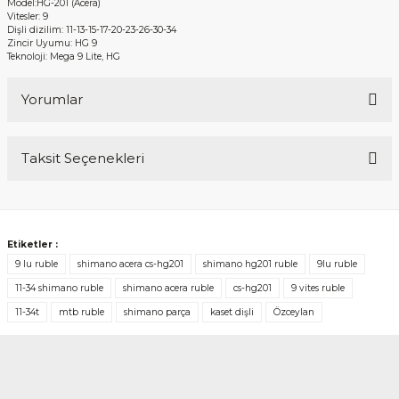
Model:HG-201 (Acera)
Vitesler: 9
Dişli dizilim: 11-13-15-17-20-23-26-30-34
Zincir Uyumu: HG 9
Teknoloji: Mega 9 Lite, HG
Yorumlar
Taksit Seçenekleri
Bu ürüne ilk yorumu siz yapın!
Yorum Yaz
Etiketler :
9 lu ruble
shimano acera cs-hg201
shimano hg201 ruble
9lu ruble
11-34 shimano ruble
shimano acera ruble
cs-hg201
9 vites ruble
11-34t
mtb ruble
shimano parça
kaset dişli
Özceylan