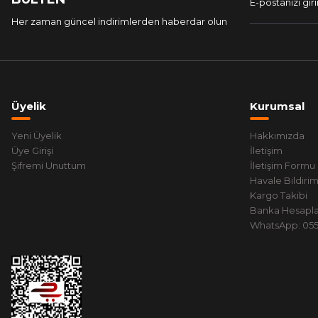
Her zaman güncel indirimlerden haberdar olun
Üyelik
Kurumsal
Yeni Üyelik
Hakkımızda
Üye Girişi
İletişim
Şifremi Unuttum
İletişim Formu
Havale Bildiri
Kargo Takibi
Banka Hesapla
WhatsApp: 0551