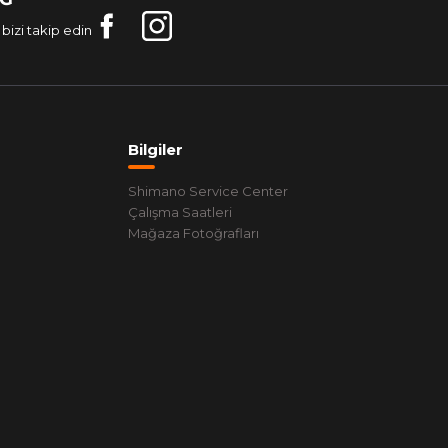
bizi takip edin
Bilgiler
Shimano Service Center
Çalışma Saatleri
Mağaza Fotoğrafları