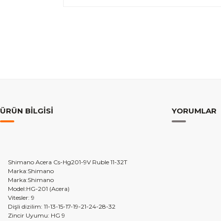
ÜRÜN BILGISI
YORUMLAR
Shimano Acera Cs-Hg201-9V Ruble 11-32T
Marka:Shimano
Marka:Shimano
Model:HG-201 (Acera)
Vitesler: 9
Dişli dizilim: 11-13-15-17-19-21-24-28-32
Zincir Uyumu: HG 9