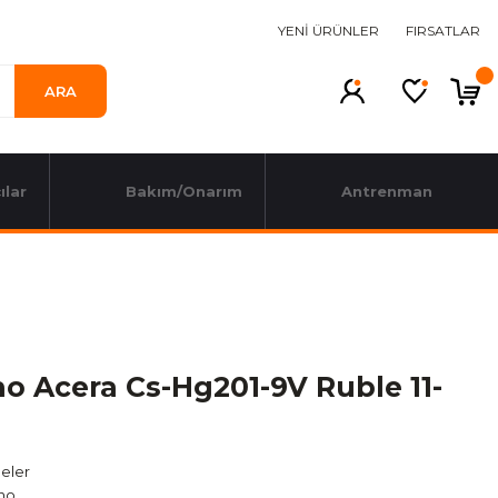
YENİ ÜRÜNLER
FIRSATLAR
ARA
ılar
Bakım/Onarım
Antrenman
o Acera Cs-Hg201-9V Ruble 11-
eler
no