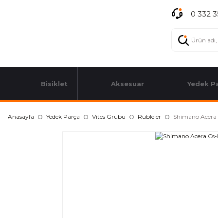
0 332 3
Bisiklet
Aksesuar
Yedek P
Anasayfa
Yedek Parça
Vites Grubu
Rubleler
Shimano Acera 