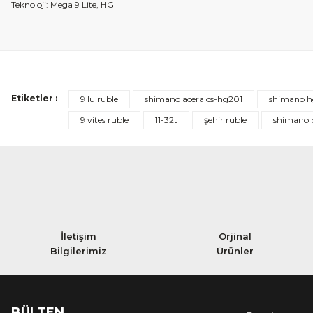
Teknoloji: Mega 9 Lite, HG
Etiketler :
9 lu ruble
shimano acera cs-hg201
shimano h
9 vites ruble
11-32t
şehir ruble
shimano 
İletişim
Orjinal
Bilgilerimiz
Ürünler
BÜLTEN