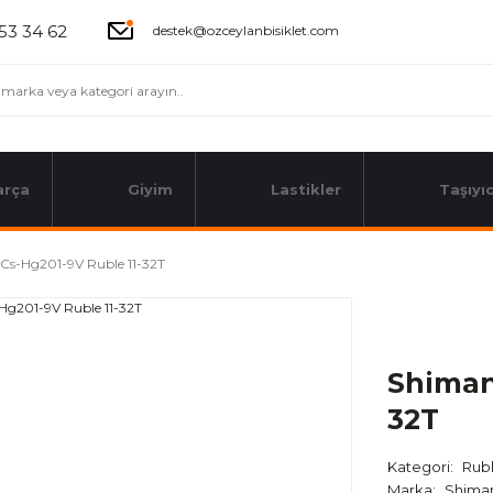
53 34 62
destek@ozceylanbisiklet.com
arça
Giyim
Lastikler
Taşıyıc
Cs-Hg201-9V Ruble 11-32T
Shiman
32T
Kategori
Rubl
Marka
Shima