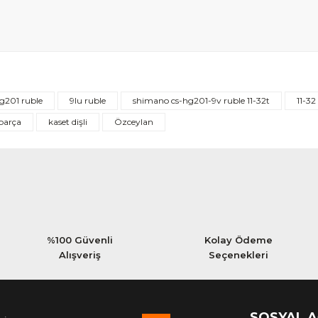
Bu ürüne ilk yorumu siz yapın!
g201 ruble
9lu ruble
shimano cs-hg201-9v ruble 11-32t
11-32
Yorum Yaz
parça
kaset dişli
Özceylan
%100 Güvenli
Kolay Ödeme
Alışveriş
Seçenekleri
SOSYAL 