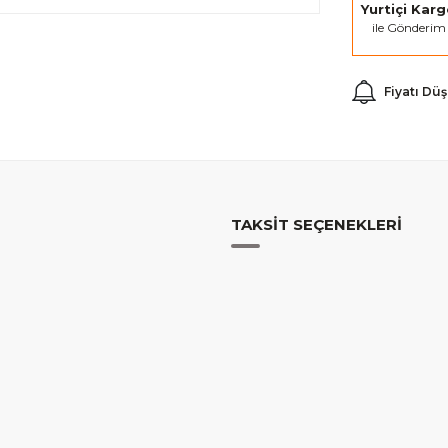
Yurtiçi Kar
ile Gönderim
Fiyatı Dü
TAKSIT SEÇENEKLERI