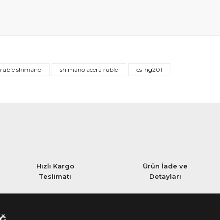
 ruble shimano
shimano acera ruble
cs-hg201
Hızlı Kargo
Ürün İade ve
Teslimatı
Detayları
AĞ