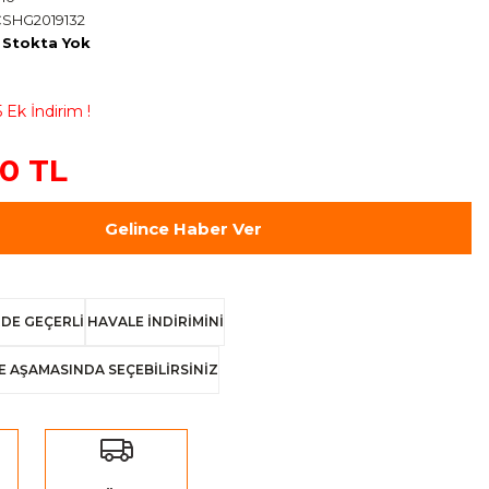
SHG2019132
Stokta Yok
 Ek İndirim !
00 TL
Gelince Haber Ver
DE GEÇERLİ
HAVALE İNDİRİMİNİ
E AŞAMASINDA SEÇEBİLİRSİNİZ