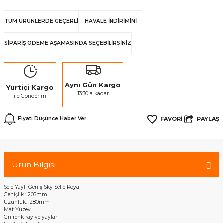
TÜM ÜRÜNLERDE GEÇERLİ
HAVALE İNDİRİMİNİ
SİPARİŞ ÖDEME AŞAMASINDA SEÇEBİLİRSİNİZ
Aynı Gün Kargo
Yurtiçi Kargo
13:30'a kadar
ile Gönderim
PAYLAŞ
Fiyatı Düşünce Haber Ver
Ürün Bilgisi
Sele Yaylı Geniş Sky Selle Royal
Genişlik : 205mm
Uzunluk: 280mm
Mat Yüzey
Gri renk ray ve yaylar