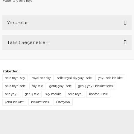
Made İtaly selle royal
Yorumlar
Taksit Seçenekleri
Bu ürüne ilk yorumu siz yapın!
Yorum Yaz
Etiketler :
selle royal sky
royal sele sky
selle royal sky yaylı sele
yaylı sele bisiklet
selle royal sele
sky sele
geniş yaylı sele
geniş yaylı bisiklet selesi
sele yaylı
geniş sele
sky mokka
selle royal
konforlu sele
şehir bisikleti
bisiklet selesi
Özceylan