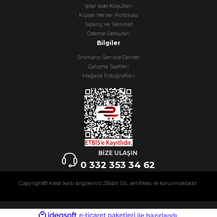
İptal İade Koşullari
Kişisel Veriler Politikası
Sipariş Ve Teslimat
Ödeme Detayları
Bilgiler
Shimano Service Center
Çalışma Saatleri
Mağaza Fotoğrafları
BİZE ULAŞIN
0 332 353 34 62
Copyright© Kredi kartı bilgileriniz 256bit SSL sertifikası ile korunmaktadır.
ideasoft
ile
e-