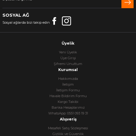
SOSYAL AĞ
Sosyal ağlarda bizi takip edin
Üyelik
Yeni Üyelik
Üye Girişi
Şifremi Unuttum
Kurumsal
Hakkımızda
İletişim
İletişim Formu
Havale Bildirim Formu
Kargo Takibi
Banka Hesaplarımız
WhatsApp: 0551 093 19 31
Alışveriş
Mesafeli Satış Sözleşmesi
Gizlilik ve Güvenlik