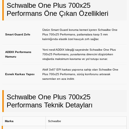
Schwalbe One Plus 700x25
Performans Öne Çıkan Özellikleri
Üstün Smart Guard koruma kemeri içeren Schwalbe One
Smart Guard Zırhı
Plus 700x25 Performans, patlamalara karşı 5 mm
kalınlığında elastik özel kauçuk zırh sağlar.
Yeni nesil ADDIX bileşiği sayesinde Schwalbe One Plus
ADDIX Performans
700x25 Performans, yuvarlanma direncini düşürürken
Hamuru
virajlarda maksimum kavrama ve yol tutuşu sunar.
Aktif 3x67 EPI karkas yapısına sahip olan Schwalbe One
Esnek Karkas Yapısı
Plus 700x25 Performans, sürüş konforunu artırarak
sarsıntıları en aza indirir.
Schwalbe One Plus 700x25
Performans Teknik Detayları
Marka
Schwalbe