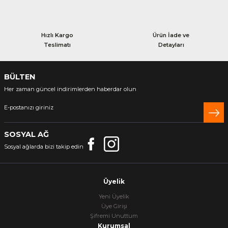
Hızlı Kargo
Ürün İade ve
Teslimatı
Detayları
BÜLTEN
Her zaman güncel indirimlerden haberdar olun
SOSYAL AĞ
Sosyal ağlarda bizi takip edin
Üyelik
Yeni Üyelik
Üye Girişi
Şifremi Unuttum
Kurumsal