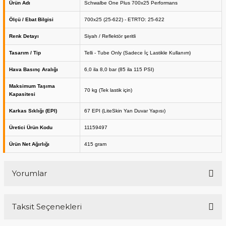
Ürün Adı
Schwalbe One Plus 700x25 Performans
Ölçü / Ebat Bilgisi
700x25 (25-622) - ETRTO: 25-622
Renk Detayı
Siyah / Reflektör şeritli
Tasarım / Tip
Telli - Tube Only (Sadece İç Lastikle Kullanım)
Hava Basınç Aralığı
6,0 ila 8,0 bar (85 ila 115 PSI)
Maksimum Taşıma
70 kg (Tek lastik için)
Kapasitesi
Karkas Sıklığı (EPI)
67 EPI (LiteSkin Yan Duvar Yapısı)
Üretici Ürün Kodu
11159497
Ürün Net Ağırlığı
415 gram
Yorumlar
Taksit Seçenekleri
Bu ürüne ilk yorumu siz yapın!