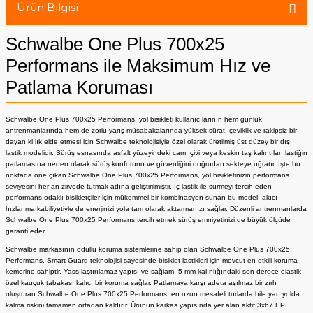
Ürün Bilgisi
Schwalbe One Plus 700x25
Performans ile Maksimum Hız ve
Patlama Koruması
Schwalbe One Plus 700x25 Performans, yol bisikleti kullanıcılarının hem günlük
antrenmanlarında hem de zorlu yarış müsabakalarında yüksek sürat, çeviklik ve rakipsiz bir
dayanıklılık elde etmesi için Schwalbe teknolojisiyle özel olarak üretilmiş üst düzey bir dış
lastik modelidir. Sürüş esnasında asfalt yüzeyindeki cam, çivi veya keskin taş kalıntıları lastiğin
patlamasına neden olarak sürüş konforunu ve güvenliğini doğrudan sekteye uğratır. İşte bu
noktada öne çıkan Schwalbe One Plus 700x25 Performans, yol bisikletinizin performans
seviyesini her an zirvede tutmak adına geliştirilmiştir. İç lastik ile sürmeyi tercih eden
performans odaklı bisikletçiler için mükemmel bir kombinasyon sunan bu model, akıcı
hızlanma kabiliyetiyle de enerjinizi yola tam olarak aktarmanızı sağlar. Düzenli antrenmanlarda
Schwalbe One Plus 700x25 Performans tercih etmek sürüş emniyetinizi de büyük ölçüde
garanti eder.
Schwalbe markasının ödüllü koruma sistemlerine sahip olan Schwalbe One Plus 700x25
Performans, Smart Guard teknolojisi sayesinde bisiklet lastikleri için mevcut en etkili koruma
kemerine sahiptir. Yassılaştırılamaz yapısı ve sağlam, 5 mm kalınlığındaki son derece elastik
özel kauçuk tabakası kalıcı bir koruma sağlar. Patlamaya karşı adeta aşılmaz bir zırh
oluşturan Schwalbe One Plus 700x25 Performans, en uzun mesafeli turlarda bile yarı yolda
kalma riskini tamamen ortadan kaldırır. Ürünün karkas yapısında yer alan aktif 3x67 EPI