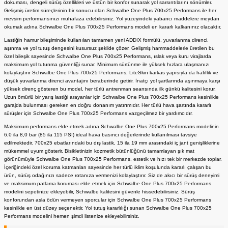
dokuması, dengeli sürüş özellikleri ve üstün bir konfor sunarak yol sarsıntılarını sönümler.
Gelişmiş üretim süreçlerinin bir sonucu olan Schwalbe One Plus 700x25 Performans ile her
mevsim performansınızı muhafaza edebilirsiniz. Yol yüzeyindeki yabancı maddelere meydan
okumak adına Schwalbe One Plus 700x25 Performans modeli en kararlı kalkanınız olacaktır.
Lastiğin hamur bileşiminde kullanılan tamamen yeni ADDIX formülü, yuvarlanma direnci,
aşınma ve yol tutuş dengesini kusursuz şekilde çözer. Gelişmiş hammaddelerle üretilen bu
özel bileşik sayesinde Schwalbe One Plus 700x25 Performans, ıslak veya kuru virajlarda
maksimum yol tutunma güvenliği sunar. Minimum sürtünme ile yüksek hızlara ulaşmanızı
kolaylaştırır Schwalbe One Plus 700x25 Performans, LiteSkin karkas yapısıyla da hafiflik ve
düşük yuvarlanma direnci avantajını beraberinde getirir. İnatçı yol şartlarında aşınmaya karşı
yüksek direnç gösteren bu model, her türlü antrenman seansında ilk günkü kalitesini korur.
Uzun ömürlü bir yarış lastiği arayanlar için Schwalbe One Plus 700x25 Performans kesinlikle
garajda bulunması gereken en doğru donanım yatırımıdır. Her türlü hava şartında kararlı
sürüşler için Schwalbe One Plus 700x25 Performans vazgeçilmez bir yardımcıdır.
Maksimum performans elde etmek adına Schwalbe One Plus 700x25 Performans modelinin
6,0 ila 8,0 bar (85 ila 115 PSI) ideal hava basıncı değerlerinde kullanılması tavsiye
edilmektedir. 700x25 ebatlarındaki bu dış lastik, 15 ila 19 mm arasındaki iç jant genişliklerine
mükemmel uyum gösterir. Bisikletinizin kozmetik bütünlüğünü tamamlayan şık mat
görünümüyle Schwalbe One Plus 700x25 Performans, estetik ve hızı tek bir merkezde toplar.
İçeriğindeki özel koruma katmanları sayesinde her türlü iklim koşulunda kararlı çalışan bu
ürün, sürüş odağınızı sadece rotanıza vermenizi kolaylaştırır. Siz de akıcı bir sürüş deneyimi
ve maksimum patlama koruması elde etmek için Schwalbe One Plus 700x25 Performans
modelini sepetinize ekleyebilir, Schwalbe kalitesini güvenle hissedebilirsiniz. Sürüş
konforundan asla ödün vermeyen sporcular için Schwalbe One Plus 700x25 Performans
kesinlikle en üst düzey seçenektir. Yol tutuş kararlılığı sunan Schwalbe One Plus 700x25
Performans modelini hemen şimdi listenize ekleyebilirsiniz.