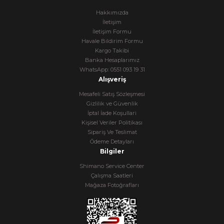
Hakkımızda
İletişim
İletişim Formu
Havale Bildirim Formu
Kargo Takibi
Banka Hesaplarımız
WhatsApp: 0551 093 19 31
Alışveriş
Mesafeli Satış Sözleşmesi
Gizlilik ve Güvenlik
İptal İade Koşullari
Kişisel Veriler Politikası
Sipariş Ve Teslimat
Ödeme Detayları
Bilgiler
Shimano Service Center
Çalışma Saatleri
Mağaza Fotoğrafları