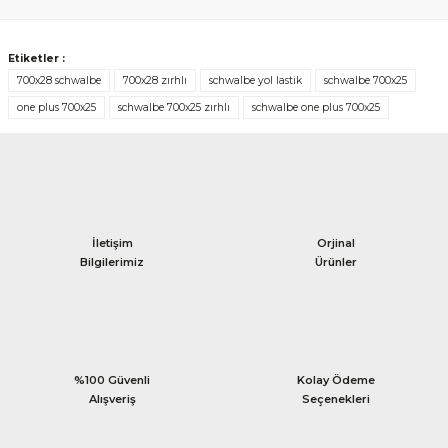
Yorum Yaz
Etiketler :
700x28 schwalbe
700x28 zırhlı
schwalbe yol lastik
schwalbe 700x25
one plus 700x25
schwalbe 700x25 zırhlı
schwalbe one plus 700x25
İletişim
Orjinal
Bilgilerimiz
Ürünler
%100 Güvenli
Kolay Ödeme
Alışveriş
Seçenekleri