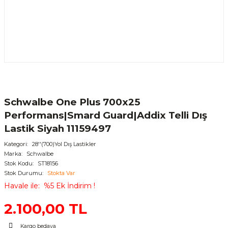
Schwalbe One Plus 700x25
Performans|Smard Guard|Addix Telli Dış
Lastik Siyah 11159497
Kategori
28''(700)Yol Dış Lastikler
Marka
Schwalbe
Stok Kodu
ST18156
Stok Durumu
Stokta Var
Havale ile
%5 Ek İndirim !
2.100,00 TL
Kargo bedava