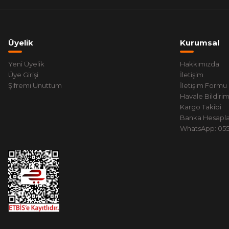
Üyelik
Kurumsal
Yeni Üyelik
Hakkımızda
Üye Girişi
İletişim
Şifremi Unuttum
İletişim Formu
Havale Bildiri
Kargo Takibi
Banka Hesapla
WhatsApp: 0551