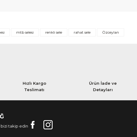
lesi
mtb selesi
renkli sele
rahat sele
Özceylan
Hızlı Kargo
Ürün İade ve
Teslimatı
Detayları
AĞ
bizi takip edin