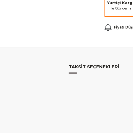
Yurtiçi Kar
ile Gönderim
Fiyatı Dü
TAKSIT SEÇENEKLERI