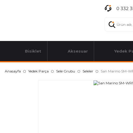
0 332 3
Bisiklet
Aksesuar
Yedek P
Anasayfa
Yedek Parça
Sele Grubu
Seleler
San Marino SM-WR