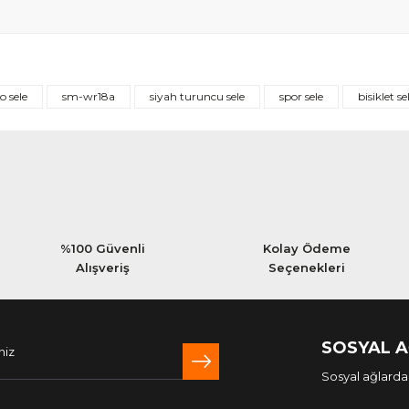
Bu ürüne ilk yorumu siz yapın!
o sele
sm-wr18a
siyah turuncu sele
spor sele
bisiklet se
Yorum Yaz
%100 Güvenli
Kolay Ödeme
Alışveriş
Seçenekleri
SOSYAL 
Sosyal ağlarda 