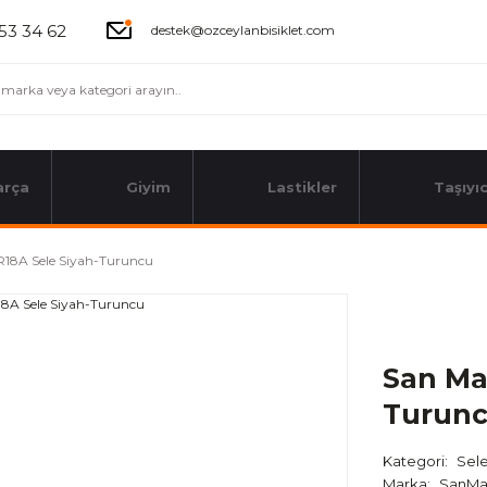
53 34 62
destek@ozceylanbisiklet.com
arça
Giyim
Lastikler
Taşıyıc
18A Sele Siyah-Turuncu
San Ma
Turun
Kategori
Sele
Marka
SanMa