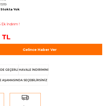
15119
Stokta Yok
 Ek İndirim !
 TL
Gelince Haber Ver
DE GEÇERLİ
HAVALE İNDİRİMİNİ
E AŞAMASINDA SEÇEBİLİRSİNİZ