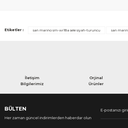
Etiketler :
san marino sm-wr18a sele siyah-turuncu
san marin
İletişim
Orjinal
Bilgilerimiz
Ürünler
BÜLTEN
Her zaman güncel indirimlerden haberdar olun