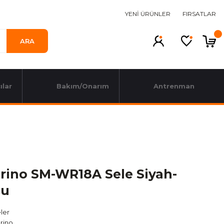
YENİ ÜRÜNLER
FIRSATLAR
ARA
ılar
Bakım/Onarım
Antrenman
rino SM-WR18A Sele Siyah-
cu
ler
rino