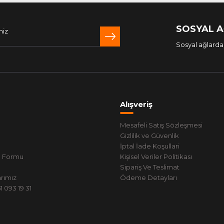
SOSYAL 
Sosyal ağlarda 
Alışveriş
Mesafeli Satış Sözleşmesi
Gizlilik ve Güvenlik
İptal İade Koşullari
m Formu
Kişisel Veriler Politikası
Sipariş Ve Teslimat
rımız
Ödeme Detayları
 093 19 31