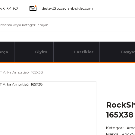
53 34 62
destek@ozceylanbisiklet.com
arça
Giyim
Lastikler
Taşıyıc
 Arka Amortisör 165X38
RockSh
165X38
Kategori
Amor
Marka
RockS