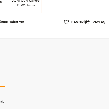
Aynı Gün Kargo
go
13:30'a kadar
PAYLAŞ
şünce Haber Ver
ıyla