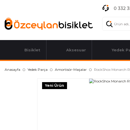
0 332 3
Bisiklet
Aksesuar
Yedek P
Anasayfa
Yedek Parça
Amortisör-Maşalar
RockShox Monarch RT
Yeni Ürün