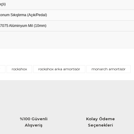
çlı)
onum Sıkıştırma (Açık/Pedal)
 7075 Alüminyum Mil (10mm)
Bu ürüne ilk yorumu siz yapın!
r
rockshox
rockshox arka amortisör
monarch amortisör
Yorum Yaz
%100 Güvenli
Kolay Ödeme
Alışveriş
Seçenekleri