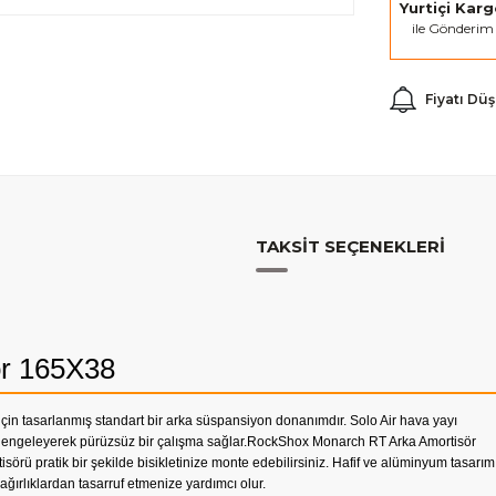
Yurtiçi Kar
ile Gönderim
Fiyatı Dü
TAKSIT SEÇENEKLERI
r 165X38
in tasarlanmış standart bir arka süspansiyon donanımdır. Solo Air hava yayı
ak dengeleyerek pürüzsüz bir çalışma sağlar.RockShox Monarch RT Arka Amortisör
örü pratik bir şekilde bisikletinize monte edebilirsiniz. Hafif ve alüminyum tasarım
rlıklardan tasarruf etmenize yardımcı olur.