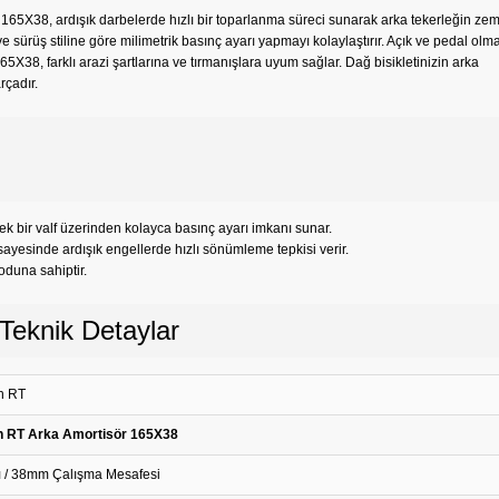
5X38, ardışık darbelerde hızlı bir toparlanma süreci sunarak arka tekerleğin zem
e sürüş stiline göre milimetrik basınç ayarı yapmayı kolaylaştırır. Açık ve pedal olm
8, farklı arazi şartlarına ve tırmanışlara uyum sağlar. Dağ bisikletinizin arka
rçadır.
 bir valf üzerinden kolayca basınç ayarı imkanı sunar.
esinde ardışık engellerde hızlı sönümleme tepkisi verir.
duna sahiptir.
eknik Detaylar
h RT
 RT Arka Amortisör 165X38
 / 38mm Çalışma Mesafesi