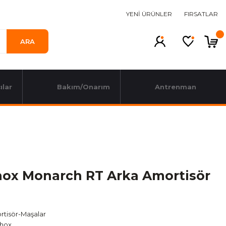
YENİ ÜRÜNLER
FIRSATLAR
ARA
ılar
Bakım/Onarım
Antrenman
ox Monarch RT Arka Amortisör
tisör-Maşalar
hox