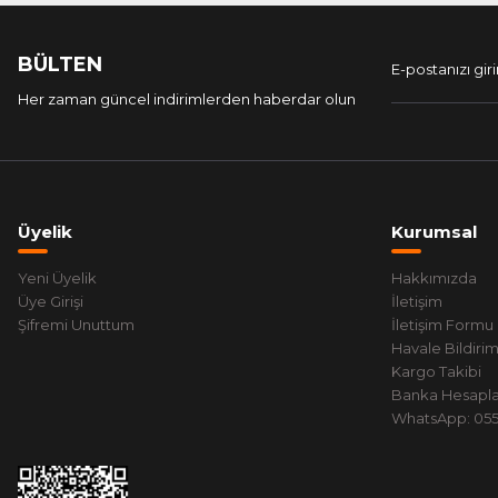
BÜLTEN
Her zaman güncel indirimlerden haberdar olun
Üyelik
Kurumsal
Yeni Üyelik
Hakkımızda
Üye Girişi
İletişim
Şifremi Unuttum
İletişim Formu
Havale Bildiri
Kargo Takibi
Banka Hesapla
WhatsApp: 0551