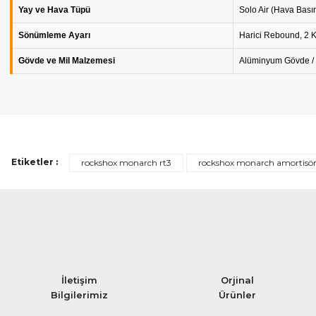
Yay ve Hava Tüpü
Solo Air (Hava Basın
Sönümleme Ayarı
Harici Rebound, 2 K
Gövde ve Mil Malzemesi
Alüminyum Gövde /
Etiketler :
rockshox monarch rt3
rockshox monarch amortisö
İletişim
Orjinal
Bilgilerimiz
Ürünler