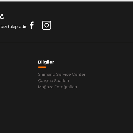
AĞ
bizi takip edin
Bilgiler
Shimano Service Center
Çalışma Saatleri
Mağaza Fotoğrafları