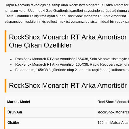
Rapid Recovery teknolojisine sahip olan RockShox Monarch RT Arka Amortisör 16
temasını korur. Üzerindeki Sag Gradients işaretleri sayesinde sürücü ağırlığına v
üzere 2 konumlu sıkıştırma ayarı sunan RockShox Monarch RT Arka Amortisör 165X3
süspansiyon tepkilerini kişiselleştirmek istiyorsanız, bu sistem ideal bir yedek pa
RockShox Monarch RT Arka Amortisör
Öne Çıkan Özellikler
RockShox Monarch RT Arka Amortisör 165X38, Solo Air hava sistemiyle tek
RockShox Monarch RT Arka Amortisör 165X38, Rapid Recovery özelliği say
Bu donanım, 165x38 ölçülerinde olup 2 konumlu (açık/pedal) kullanım mo
RockShox Monarch RT Arka Amortisör T
Marka / Model
RockShox / Monarc
Ürün Adı
RockShox Monarch
Ölçüler
165mm Mafsal Arası