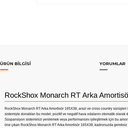
ÜRÜN BILGISI
YORUMLAR
RockShox Monarch RT Arka Amortisö
RockShox Monarch RT Arka Amortisör 165X38, arazi ve cross country sürüşleri iç
sistemiyle donatılan bu model, pozitif ve negatif hava odalarını otomatik olar
Süspansiyon sisteminizi yenilemek veya performansını iyileştirmek için bu amortis
öne çıkan RockShox Monarch RT Arka Amortisör 165X38, kadronuzda gereksiz ağı