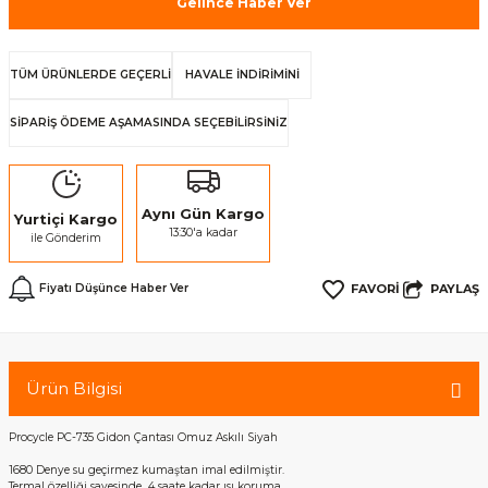
Gelince Haber Ver
TÜM ÜRÜNLERDE GEÇERLİ
HAVALE İNDİRİMİNİ
SİPARİŞ ÖDEME AŞAMASINDA SEÇEBİLİRSİNİZ
Aynı Gün Kargo
Yurtiçi Kargo
13:30'a kadar
ile Gönderim
PAYLAŞ
Fiyatı Düşünce Haber Ver
Ürün Bilgisi
Procycle PC-735 Gidon Çantası Omuz Askılı Siyah
1680 Denye su geçirmez kumaştan imal edilmiştir.
Termal özelliği sayesinde 4 saate kadar ısı koruma