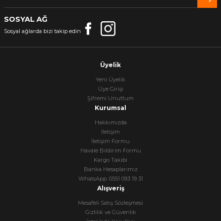
SOSYAL AĞ
Sosyal ağlarda bizi takip edin
Üyelik
Yeni Üyelik
Üye Girişi
Şifremi Unuttum
Kurumsal
Hakkımızda
İletişim
İletişim Formu
Havale Bildirim Formu
Kargo Takibi
Banka Hesaplarımız
WhatsApp: 0551 093 19 31
Alışveriş
Mesafeli Satış Sözleşmesi
Gizlilik ve Güvenlik