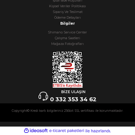
İptal İade Koşullari
Kişisel Veriler Politikası
Sipariş Ve Teslimat
Ödeme Detayları
Bilgiler
Shimano Service Center
Çalışma Saatleri
Mağaza Fotoğrafları
BİZE ULAŞIN
0 332 353 34 62
Copyright© Kredi kartı bilgileriniz 256bit SSL sertifikası ile korunmaktadır.
ideasoft
ile
e-
hazırlandı.