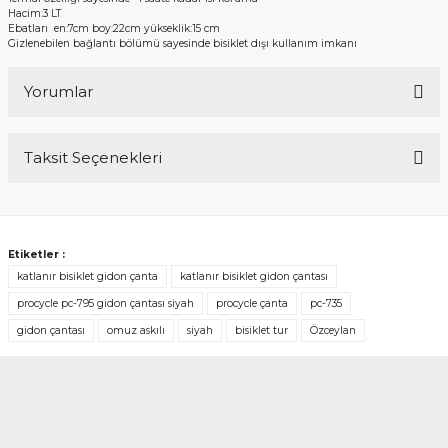
Hacim:3 LT
Ebatları en:7cm boy:22cm yükseklik:15 cm
Gizlenebilen bağlantı bölümü sayesinde bisiklet dışı kullanım imkanı
Yorumlar
Taksit Seçenekleri
Bu ürüne ilk yorumu siz yapın!
Yorum Yaz
Etiketler :
katlanır bisiklet gidon çanta
katlanır bisiklet gidon çantası
procycle pc-795 gidon çantası siyah
procycle çanta
pc-735
gidon çantası
omuz askılı
siyah
bisiklet tur
Özceylan